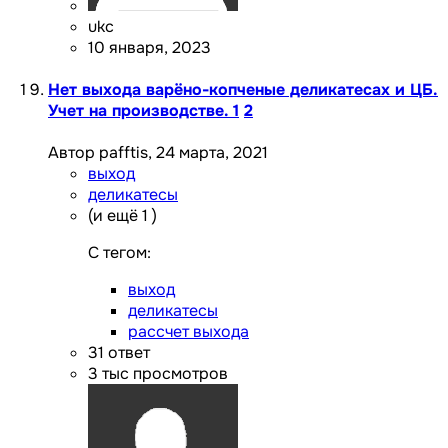
ukc
10 января, 2023
Нет выхода варёно-копченые деликатесах и ЦБ.
Учет на производстве.
1
2
Автор pafftis,
24 марта, 2021
выход
деликатесы
(и ещё 1 )
C тегом:
выход
деликатесы
рассчет выхода
31
ответ
3 тыс
просмотров