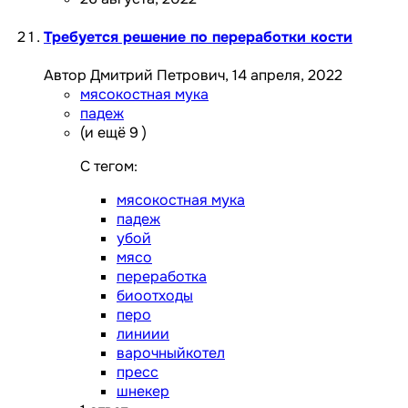
Требуется решение по переработки кости
Автор Дмитрий Петрович,
14 апреля, 2022
мясокостная мука
падеж
(и ещё 9 )
C тегом:
мясокостная мука
падеж
убой
мясо
переработка
биоотходы
перо
линиии
варочныйкотел
пресс
шнекер