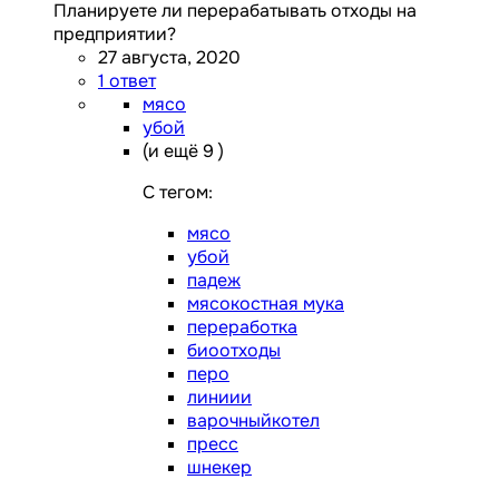
Планируете ли перерабатывать отходы на
предприятии?
27 августа, 2020
1 ответ
мясо
убой
(и ещё 9 )
C тегом:
мясо
убой
падеж
мясокостная мука
переработка
биоотходы
перо
линиии
варочныйкотел
пресс
шнекер