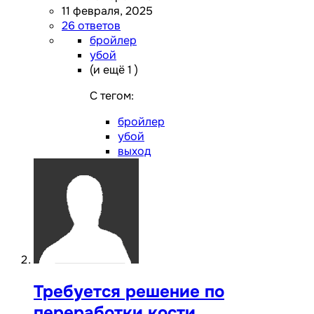
11 февраля, 2025
26 ответов
бройлер
убой
(и ещё 1 )
C тегом:
бройлер
убой
выход
Требуется решение по
переработки кости