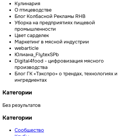
Кулинария
О птицеводстве
Блог Колбасной Рекламы RHB
Уборка на предприятиях пищевой
промышленности
Цвет сарделек
Маркетинг в мясной индустрии
webarticle
Юлиана_FlytexSPb
Digital4food - цифровизация мясного
производства
Блог ГК «Тэкспро» о трендах, технологиях и
ингредиентах
Категории
Без результатов
Категории
Сообщество