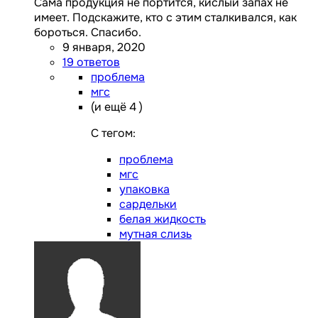
Сама продукция не портится, кислый запах не
имеет. Подскажите, кто с этим сталкивался, как
бороться. Спасибо.
9 января, 2020
19 ответов
проблема
мгс
(и ещё 4 )
C тегом:
проблема
мгс
упаковка
сардельки
белая жидкость
мутная слизь