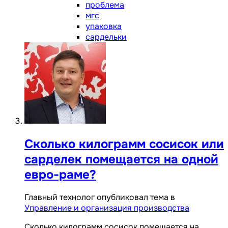
проблема
мгс
упаковка
сардельки
Сколько килограмм сосисок или
сарделек помещается на одной
евро-раме?
Главный технолог опубликовал тема в
Управление и организация производства
Сколько килограмм сосисок помещается на