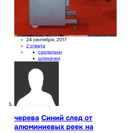
24 сентября, 2017
2 ответа
сардельки
шпикачки
черева
Синий след от
алюминиевых реек на