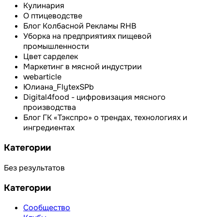
Кулинария
О птицеводстве
Блог Колбасной Рекламы RHB
Уборка на предприятиях пищевой
промышленности
Цвет сарделек
Маркетинг в мясной индустрии
webarticle
Юлиана_FlytexSPb
Digital4food - цифровизация мясного
производства
Блог ГК «Тэкспро» о трендах, технологиях и
ингредиентах
Категории
Без результатов
Категории
Сообщество