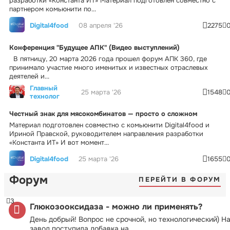
разработки «Константа ИТ» Материал подготовлен совместно с
партнером комьюнити по...
Digital4food
08 апреля '26
2275
Конференция "Будущее АПК" (Видео выступлений)
В пятницу, 20 марта 2026 года прошел форум АПК 360, где
принимало участие много именитых и известных отраслевых
деятелей и...
Главный
25 марта '26
1548
технолог
Честный знак для мясокомбинатов — просто о сложном
Материал подготовлен совместно с комьюнити Digital4food и
Ириной Правской, руководителем направления разработки
«Константа ИТ» И вот момент...
Digital4food
25 марта '26
1655
Форум
ПЕРЕЙТИ В ФОРУМ
3
Глюкозооксидаза - можно ли применять?
День добрый! Вопрос не срочной, но технологический) Н
завод поступила добавка на...