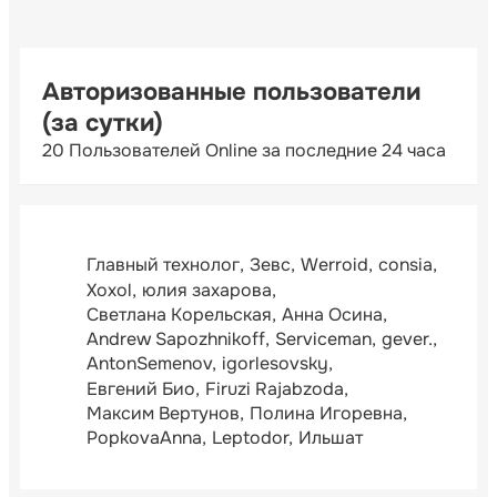
Авторизованные пользователи
(за сутки)
20 Пользователей Online за последние 24 часа
Главный технолог
Зевс
Werroid
consia
Xoxol
юлия захарова
Светлана Корельская
Анна Осина
Andrew Sapozhnikoff
Serviceman
gever.
AntonSemenov
igorlesovsky
Евгений Био
Firuzi Rajabzoda
Максим Вертунов
Полина Игоревна
PopkovaAnna
Leptodor
Ильшат