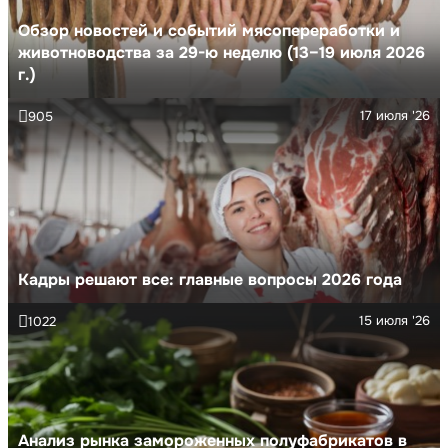
Обзор новостей и событий мясопереработки и
животноводства за 29-ю неделю (13–19 июля 2026
г.)
17 июля '26
905
Кадры решают все: главные вопросы 2026 года
15 июля '26
1022
Анализ рынка замороженных полуфабрикатов в