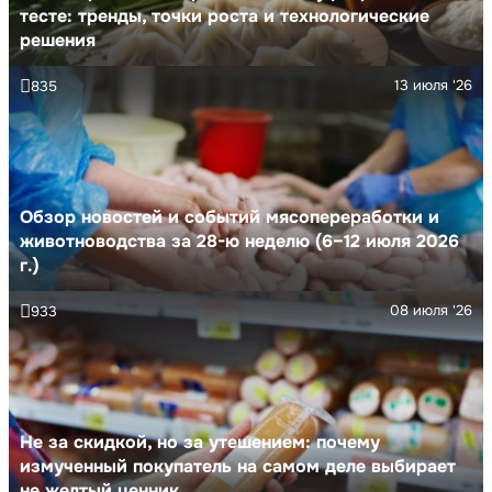
тесте: тренды, точки роста и технологические
решения
13 июля '26
835
Обзор новостей и событий мясопереработки и
животноводства за 28-ю неделю (6–12 июля 2026
г.)
08 июля '26
933
Не за скидкой, но за утешением: почему
измученный покупатель на самом деле выбирает
не желтый ценник