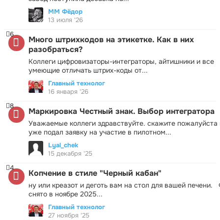
ММ Фёдор
13 июля '26
6
Много штрихкодов на этикетке. Как в них
разобраться?
Коллеги цифровизаторы-интеграторы, айтишники и все
умеющие отличать штрих-коды от...
Главный технолог
16 января '26
8
Маркировка Честный знак. Выбор интегратора
Уважаемые коллеги здравствуйте. скажите пожалуйста 
уже подал заявку на участие в пилотном...
Lyal_chek
15 декабря '25
4
Копчение в стиле "Черный кабан"
ну или креазот и деготь вам на стол для вашей печени.
снято в ноябре 2025...
Главный технолог
27 ноября '25