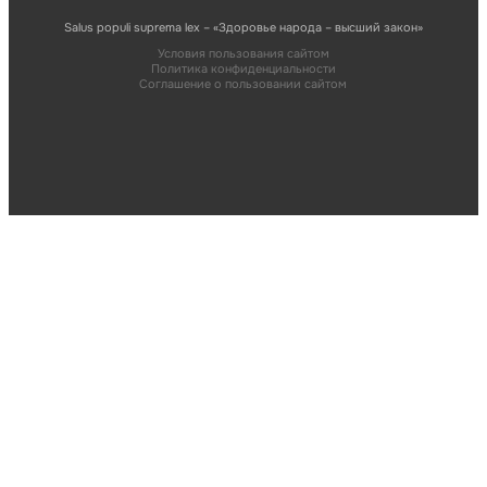
Salus populi suprema lex – «Здоровье народа – высший закон»
Условия пользования сайтом
Политика конфиденциальности
Соглашение о пользовании сайтом