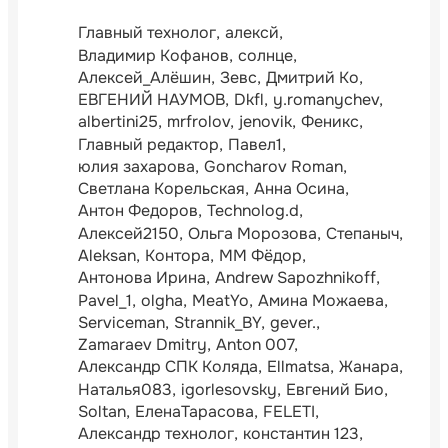
Главный технолог
алексй
Владимир Кофанов
солнце
Алексей_Алёшин
Зевс
Дмитрий Ко
ЕВГЕНИЙ НАУМОВ
Dkfl
y.romanychev
albertini25
mrfrolov
jenovik
Феникс
Главный редактор
Павел1
юлия захарова
Goncharov Roman
Светлана Корельская
Анна Осина
Антон Федоров
Technolog.d
Алексей2150
Ольга Морозова
Степаныч
Aleksan
Контора
ММ Фёдор
Антонова Ирина
Andrew Sapozhnikoff
Pavel_1
olgha
MeatYo
Амина Можаева
Serviceman
Strannik_BY
gever.
Zamaraev Dmitry
Anton 007
Александр СПК Коляда
Ellmatsa
Жанара
Наталья083
igorlesovsky
Евгений Био
Soltan
ЕленаТарасова
FELETI
Александр технолог
константин 123