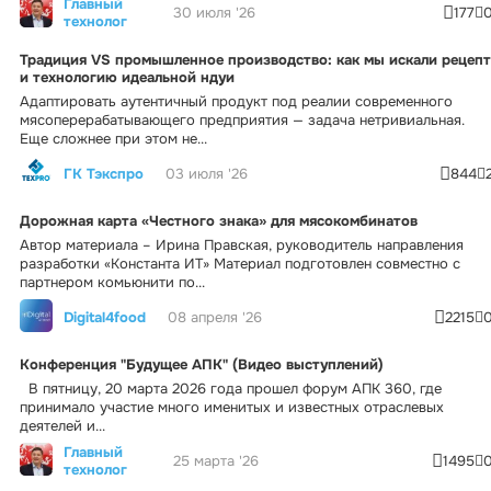
Главный
30 июля '26
177
технолог
Традиция VS промышленное производство: как мы искали рецепт
и технологию идеальной ндуи
Адаптировать аутентичный продукт под реалии современного
мясоперерабатывающего предприятия — задача нетривиальная.
Еще сложнее при этом не...
ГК Тэкспро
03 июля '26
844
Дорожная карта «Честного знака» для мясокомбинатов
Автор материала – Ирина Правская, руководитель направления
разработки «Константа ИТ» Материал подготовлен совместно с
партнером комьюнити по...
Digital4food
08 апреля '26
2215
Конференция "Будущее АПК" (Видео выступлений)
В пятницу, 20 марта 2026 года прошел форум АПК 360, где
принимало участие много именитых и известных отраслевых
деятелей и...
Главный
25 марта '26
1495
технолог