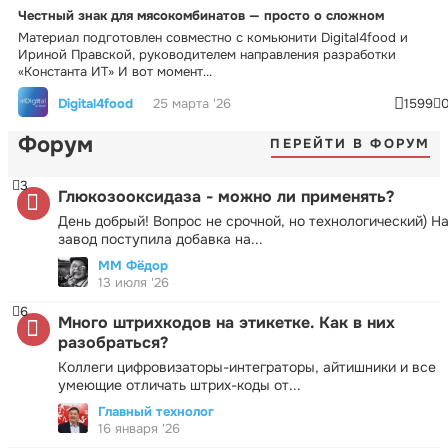
Честный знак для мясокомбинатов — просто о сложном
Материал подготовлен совместно с комьюнити Digital4food и
Ириной Правской, руководителем направления разработки
«Константа ИТ» И вот момент...
Digital4food
25 марта '26
1599
Форум
ПЕРЕЙТИ В ФОРУМ
3
Глюкозооксидаза - можно ли применять?
День добрый! Вопрос не срочной, но технологический) Н
завод поступила добавка на...
ММ Фёдор
13 июля '26
6
Много штрихкодов на этикетке. Как в них
разобраться?
Коллеги цифровизаторы-интеграторы, айтишники и все
умеющие отличать штрих-коды от...
Главный технолог
16 января '26