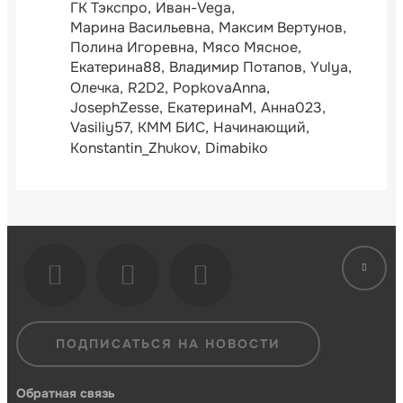
ГК Тэкспро
Иван-Vega
Марина Васильевна
Максим Вертунов
Полина Игоревна
Мясо Мясное
Екатерина88
Владимир Потапов
Yulya
Олечка
R2D2
PopkovaAnna
JosephZesse
ЕкатеринаМ
Анна023
Vasiliy57
КММ БИС
Начинающий
Konstantin_Zhukov
Dimabiko
ПОДПИСАТЬСЯ НА НОВОСТИ
Обратная связь