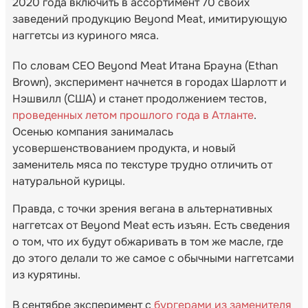
2020 года включить в ассортимент 70 своих
заведений продукцию Beyond Meat, имитирующую
наггетсы из куриного мяса.
По словам CEO Beyond Meat Итана Брауна (Ethan
Brown), эксперимент начнется в городах Шарлотт и
Нэшвилл (США) и станет продолжением тестов,
проведенных летом прошлого года в Атланте
.
Осенью компания занималась
усовершенствованием продукта, и новый
заменитель мяса по текстуре трудно отличить от
натуральной курицы.
Правда, с точки зрения вегана в альтернативных
наггетсах от Beyond Meat есть изъян. Есть сведения
о том, что их будут обжаривать в том же масле, где
до этого делали то же самое с обычными наггетсами
из курятины.
В сентябре эксперимент с
бургерами из заменителя