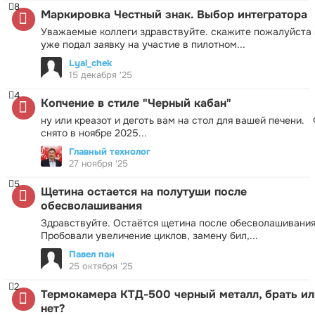
8
Маркировка Честный знак. Выбор интегратора
Уважаемые коллеги здравствуйте. скажите пожалуйста 
уже подал заявку на участие в пилотном...
Lyal_chek
15 декабря '25
4
Копчение в стиле "Черный кабан"
ну или креазот и деготь вам на стол для вашей печени.
снято в ноябре 2025...
Главный технолог
27 ноября '25
5
Щетина остается на полутуши после
обесволашивания
Здравствуйте. Остаётся щетина после обесволашивания
Пробовали увеличение циклов, замену бил,...
Павел пан
25 октября '25
2
Термокамера КТД-500 черный металл, брать ил
нет?