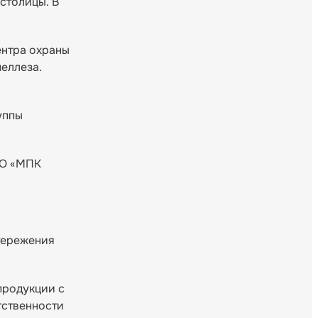
столицы. В
ентра охраны
еллеза.
уппы
ОО «МПК
тережения
продукции с
тственности