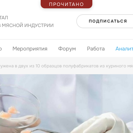
ПРОЧИТАНО
ТАЛ
ПОДПИСАТЬСЯ
В МЯСНОЙ ИНДУСТРИИ
ю
Мероприятия
Форум
Работа
Анали
ужена в двух из 10 образцов полуфабрикатов из куриного мя