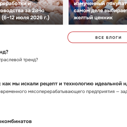
реработки и
измученный покупат
оводства за 28-ю
самом деле выбирае
(6–12 июля 2026 г.)
желтый ценник
ВСЕ БЛОГИ
енд?
траслевой тренд?
как мы искали рецепт и технологию идеальной 
современного мясоперерабатывающего предприятия — за
сокомбинатов