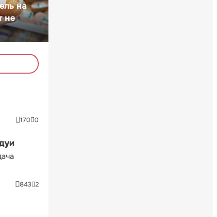
ель на
т не
170
0
ндуи
дача
843
2