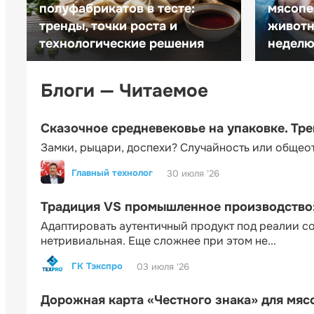
полуфабрикатов в тесте:
мясопе
тренды, точки роста и
животн
технологические решения
неделю 
Блоги — Читаемое
Сказочное средневековье на упаковке. Тр
Замки, рыцари, доспехи? Случайность или общео
Главный технолог
30 июля '26
Традиция VS промышленное производство: 
Адаптировать аутентичный продукт под реалии 
нетривиальная. Еще сложнее при этом не...
ГК Тэкспро
03 июля '26
Дорожная карта «Честного знака» для мя