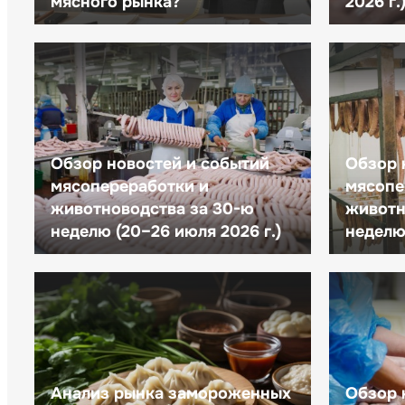
мясного рынка?
2026 г.
Обзор новостей и событий
Обзор 
мясопереработки и
мясопе
животноводства за 30-ю
животн
неделю (20–26 июля 2026 г.)
неделю 
Анализ рынка замороженных
Обзор 