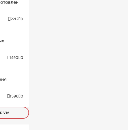
готовлен
2212
0
ых
1490
0
ния
1596
0
ОРУМ