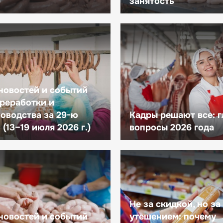
)
занятость
новостей и событий
реработки и
оводства за 29-ю
Кадры решают все: 
(13–19 июля 2026 г.)
вопросы 2026 года
Не за скидкой, но за
новостей и событий
утешением: почему