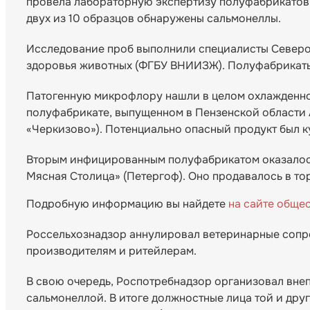
провела лабораторную экспертизу полуфабрикатов 
двух из 10 образцов обнаружены сальмонеллы.
Исследование проб выполнили специалисты Северо
здоровья животных (ФГБУ ВНИИЗЖ). Полуфабрикаты
Патогенную микрофлору нашли в целом охлажденно
полуфабрикате, выпущенном в Пензенской области 
«Черкизово»). Потенциально опасный продукт был к
Вторым инфицированным полуфабрикатом оказалось
Мясная Столица» (Петергоф). Оно продавалось в то
Подробную информацию вы найдете
на сайте обще
Россельхознадзор аннулировал ветеринарные сопр
производителям и ритейлерам.
В свою очередь, Роспотребнадзор организовал вне
сальмонеллой. В итоге должностные лица той и дру