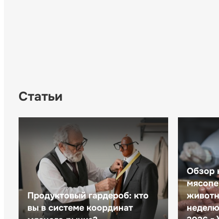
Статьи
Обзор 
мясопе
Продуктовый гардероб: кто
животн
вы в системе координат
неделю 