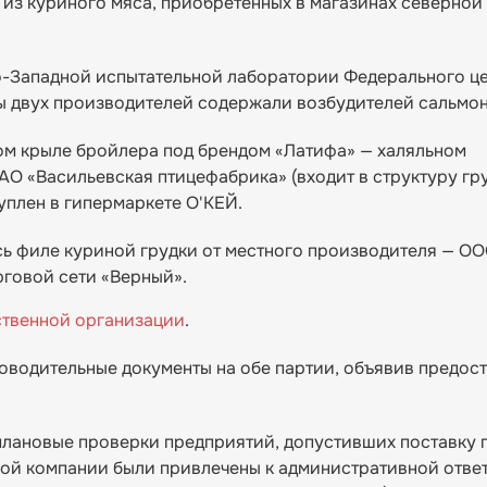
из куриного мяса, приобретенных в магазинах северной 
-Западной испытательной лаборатории Федерального ц
 двух производителей содержали возбудителей сальмон
м крыле бройлера под брендом «Латифа» — халяльном
АО «Васильевская птицефабрика» (входит в структуру гр
уплен в гипермаркете О'КЕЙ.
 филе куриной грудки от местного производителя — О
рговой сети «Верный».
ственной организации
.
оводительные документы на обе партии, объявив предос
плановые проверки предприятий, допустивших поставку 
гой компании были привлечены к административной отве