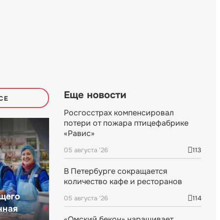
Еще новости
СЕ
Росгосстрах компенсировал
потери от пожара птицефабрике
«Равис»
05 августа '26
113
В Петербурге сокращается
количество кафе и ресторанов
щего
05 августа '26
114
нная
«Омский бекон» наращивает