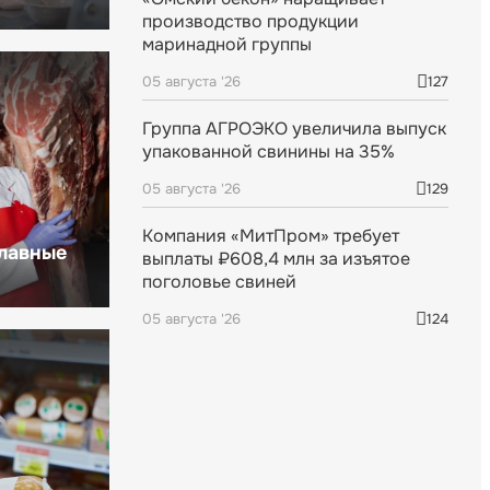
производство продукции
маринадной группы
05 августа '26
127
Группа АГРОЭКО увеличила выпуск
упакованной свинины на 35%
05 августа '26
129
Компания «МитПром» требует
главные
выплаты ₽608,4 млн за изъятое
поголовье свиней
05 августа '26
124