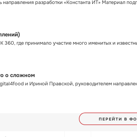
ь направления разработки «Константа ИТ» Материал под
плений)
К 360, где принимало участие много именитых и известн
то о сложном
gital4food и Ириной Правской, руководителем направле
ПЕРЕЙТИ В Ф