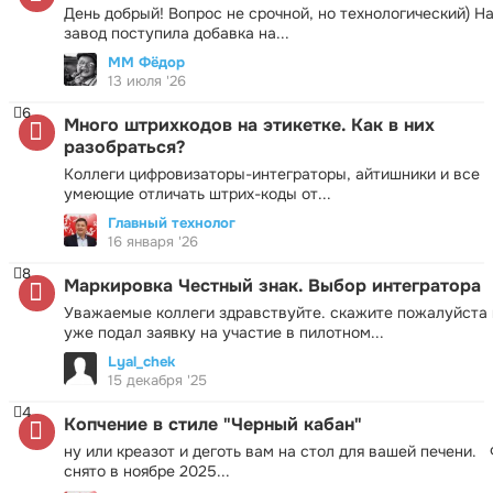
День добрый! Вопрос не срочной, но технологический) Н
завод поступила добавка на...
ММ Фёдор
13 июля '26
6
Много штрихкодов на этикетке. Как в них
разобраться?
Коллеги цифровизаторы-интеграторы, айтишники и все
умеющие отличать штрих-коды от...
Главный технолог
16 января '26
8
Маркировка Честный знак. Выбор интегратора
Уважаемые коллеги здравствуйте. скажите пожалуйста 
уже подал заявку на участие в пилотном...
Lyal_chek
15 декабря '25
4
Копчение в стиле "Черный кабан"
ну или креазот и деготь вам на стол для вашей печени.
снято в ноябре 2025...