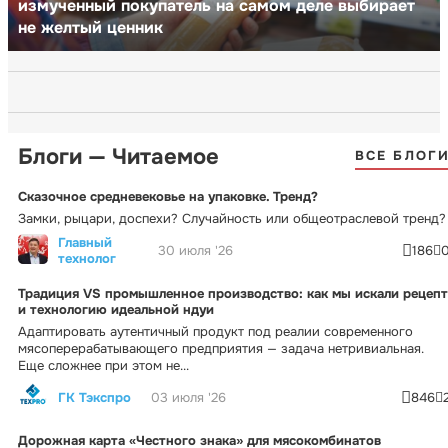
измученный покупатель на самом деле выбирает
не желтый ценник
Блоги — Читаемое
ВСЕ БЛОГ
Сказочное средневековье на упаковке. Тренд?
Замки, рыцари, доспехи? Случайность или общеотраслевой тренд?
Главный
30 июля '26
186
технолог
Традиция VS промышленное производство: как мы искали рецепт
и технологию идеальной ндуи
Адаптировать аутентичный продукт под реалии современного
мясоперерабатывающего предприятия — задача нетривиальная.
Еще сложнее при этом не...
ГК Тэкспро
03 июля '26
846
Дорожная карта «Честного знака» для мясокомбинатов