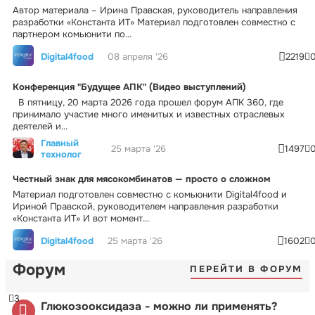
Автор материала – Ирина Правская, руководитель направления
разработки «Константа ИТ» Материал подготовлен совместно с
партнером комьюнити по...
Digital4food
08 апреля '26
2219
Конференция "Будущее АПК" (Видео выступлений)
В пятницу, 20 марта 2026 года прошел форум АПК 360, где
принимало участие много именитых и известных отраслевых
деятелей и...
Главный
25 марта '26
1497
технолог
Честный знак для мясокомбинатов — просто о сложном
Материал подготовлен совместно с комьюнити Digital4food и
Ириной Правской, руководителем направления разработки
«Константа ИТ» И вот момент...
Digital4food
25 марта '26
1602
Форум
ПЕРЕЙТИ В ФОРУМ
3
Глюкозооксидаза - можно ли применять?