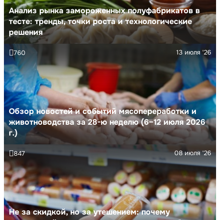
Анализ рынка замороженных полуфабрикатов в
тесте: тренды, точки роста и технологические
решения
13 июля '26
760
Обзор новостей и событий мясопереработки и
животноводства за 28-ю неделю (6–12 июля 2026
г.)
08 июля '26
847
Не за скидкой, но за утешением: почему