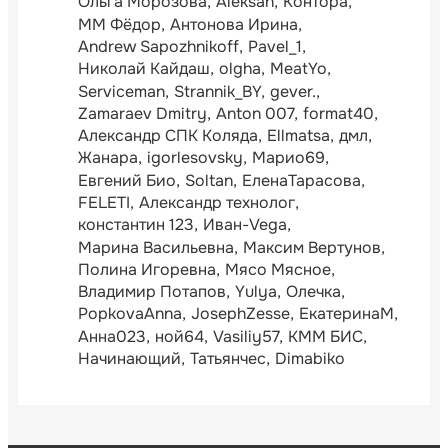
Ольга Морозова
Aleksan
Контора
ММ Фёдор
Антонова Ирина
Andrew Sapozhnikoff
Pavel_1
Николай Кайдаш
olgha
MeatYo
Serviceman
Strannik_BY
gever.
Zamaraev Dmitry
Anton 007
format40
Александр СПК Коляда
Ellmatsa
дмл
Жанара
igorlesovsky
Марио69
Евгений Био
Soltan
ЕленаТарасова
FELETI
Александр технолог
константин 123
Иван-Vega
Марина Васильевна
Максим Вертунов
Полина Игоревна
Мясо Мясное
Владимир Потапов
Yulya
Олечка
PopkovaAnna
JosephZesse
ЕкатеринаМ
Анна023
ной64
Vasiliy57
КММ БИС
Начинающий
Татьянчес
Dimabiko