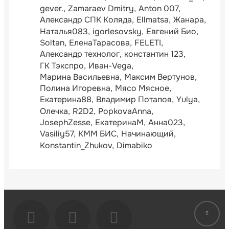
gever.
Zamaraev Dmitry
Anton 007
Александр СПК Коляда
Ellmatsa
Жанара
Наталья083
igorlesovsky
Евгений Био
Soltan
ЕленаТарасова
FELETI
Александр технолог
константин 123
ГК Тэкспро
Иван-Vega
Марина Васильевна
Максим Вертунов
Полина Игоревна
Мясо Мясное
Екатерина88
Владимир Потапов
Yulya
Олечка
R2D2
PopkovaAnna
JosephZesse
ЕкатеринаМ
Анна023
Vasiliy57
КММ БИС
Начинающий
Konstantin_Zhukov
Dimabiko