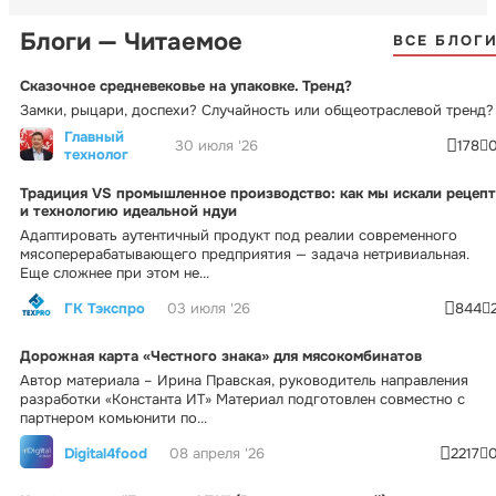
Блоги — Читаемое
ВСЕ БЛОГ
Сказочное средневековье на упаковке. Тренд?
Замки, рыцари, доспехи? Случайность или общеотраслевой тренд?
Главный
30 июля '26
178
технолог
Традиция VS промышленное производство: как мы искали рецепт
и технологию идеальной ндуи
Адаптировать аутентичный продукт под реалии современного
мясоперерабатывающего предприятия — задача нетривиальная.
Еще сложнее при этом не...
ГК Тэкспро
03 июля '26
844
Дорожная карта «Честного знака» для мясокомбинатов
Автор материала – Ирина Правская, руководитель направления
разработки «Константа ИТ» Материал подготовлен совместно с
партнером комьюнити по...
Digital4food
08 апреля '26
2217