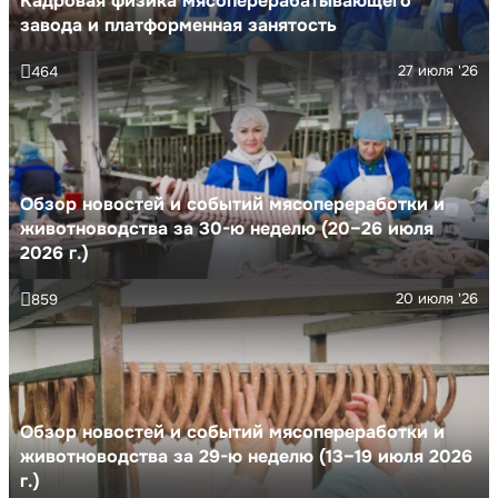
Кадровая физика мясоперерабатывающего
завода и платформенная занятость
27 июля '26
464
Обзор новостей и событий мясопереработки и
животноводства за 30-ю неделю (20–26 июля
2026 г.)
20 июля '26
859
Обзор новостей и событий мясопереработки и
животноводства за 29-ю неделю (13–19 июля 2026
г.)