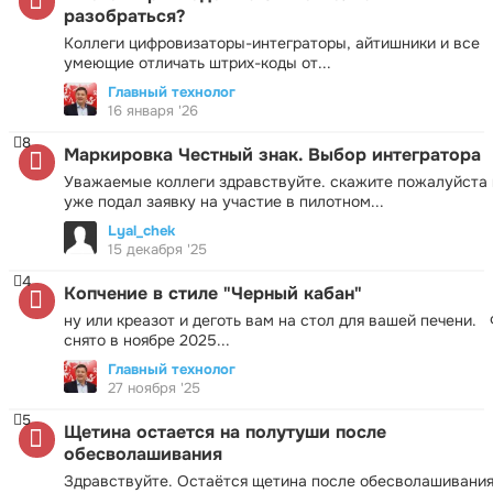
разобраться?
Коллеги цифровизаторы-интеграторы, айтишники и все
умеющие отличать штрих-коды от...
Главный технолог
16 января '26
8
Маркировка Честный знак. Выбор интегратора
Уважаемые коллеги здравствуйте. скажите пожалуйста 
уже подал заявку на участие в пилотном...
Lyal_chek
15 декабря '25
4
Копчение в стиле "Черный кабан"
ну или креазот и деготь вам на стол для вашей печени.
снято в ноябре 2025...
Главный технолог
27 ноября '25
5
Щетина остается на полутуши после
обесволашивания
Здравствуйте. Остаётся щетина после обесволашивания