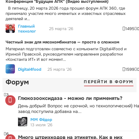
Конференция "Будущее АПК" (Видео выступлений)
В пятницу, 20 марта 2026 года прошел форум АПК 360, где
принимало участие много именитых и известных отраслевых
деятелей и...
Главный
25 марта '26
1495
технолог
Честный знак для мясокомбинатов — просто о сложном
Материал подготовлен совместно с комьюнити Digital4food и
Ириной Правской, руководителем направления разработки
«Константа ИТ» И вот момент...
Digital4food
25 марта '26
1599
Форум
ПЕРЕЙТИ В ФОРУМ
3
Глюкозооксидаза - можно ли применять?
День добрый! Вопрос не срочной, но технологический) Н
завод поступила добавка на...
ММ Фёдор
13 июля '26
6
Много штрихкодов на этикетке. Как в них