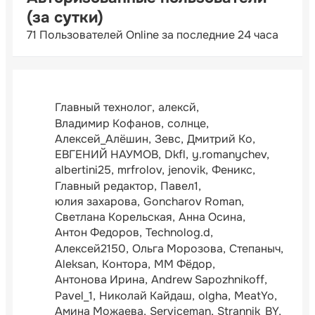
(за сутки)
71 Пользователей Online за последние 24 часа
Главный технолог
алексй
Владимир Кофанов
солнце
Алексей_Алёшин
Зевс
Дмитрий Ко
ЕВГЕНИЙ НАУМОВ
Dkfl
y.romanychev
albertini25
mrfrolov
jenovik
Феникс
Главный редактор
Павел1
юлия захарова
Goncharov Roman
Светлана Корельская
Анна Осина
Антон Федоров
Technolog.d
Алексей2150
Ольга Морозова
Степаныч
Aleksan
Контора
ММ Фёдор
Антонова Ирина
Andrew Sapozhnikoff
Pavel_1
Николай Кайдаш
olgha
MeatYo
Амина Можаева
Serviceman
Strannik_BY