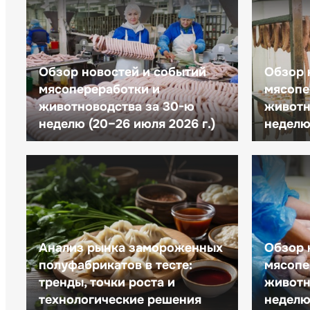
Обзор новостей и событий
Обзор 
мясопереработки и
мясопе
животноводства за 30-ю
животн
неделю (20–26 июля 2026 г.)
неделю 
Анализ рынка замороженных
Обзор 
полуфабрикатов в тесте:
мясопе
тренды, точки роста и
животн
технологические решения
неделю 