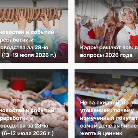
новостей и событий
реработки и
оводства за 29-ю
Кадры решают все: 
(13–19 июля 2026 г.)
вопросы 2026 года
Не за скидкой, но за
новостей и событий
утешением: почему
реработки и
измученный покупат
оводства за 28-ю
самом деле выбирае
(6–12 июля 2026 г.)
желтый ценник