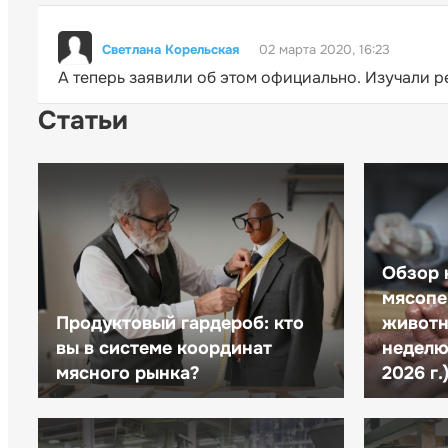
Светлана Корельская
02 марта 2020, 16:23
А теперь заявили об этом официально. Изучали р
Статьи
Обзор 
мясопе
Продуктовый гардероб: кто
животн
вы в системе координат
неделю 
мясного рынка?
2026 г.