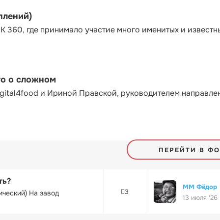
плений)
К 360, где принимало участие много именитых и известн
то о сложном
gital4food и Ириной Правской, руководителем направле
ПЕРЕЙТИ В Ф
ть?
ММ Фёдор
3
ический) На завод
13 июля '26