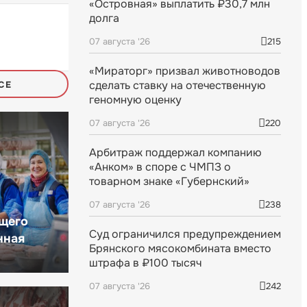
«Островная» выплатить ₽30,7 млн
долга
07 августа '26
215
«Мираторг» призвал животноводов
сделать ставку на отечественную
СЕ
геномную оценку
07 августа '26
220
Арбитраж поддержал компанию
«Анком» в споре с ЧМПЗ о
товарном знаке «Губернский»
07 августа '26
238
щего
Суд ограничился предупреждением
нная
Брянского мясокомбината вместо
штрафа в ₽100 тысяч
07 августа '26
242