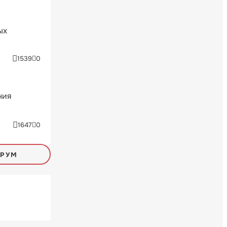
ых
1539
0
ния
1647
0
ОРУМ