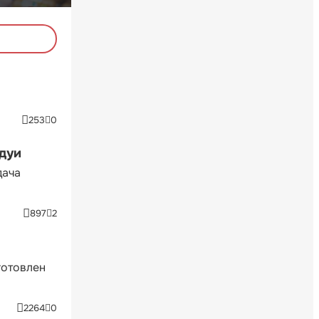
253
0
ндуи
дача
897
2
готовлен
2264
0