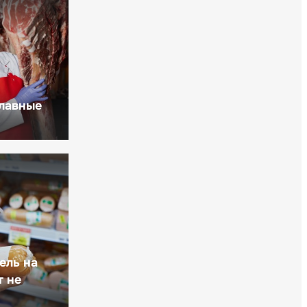
главные
ель на
т не