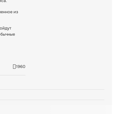
яса.
ленное из
войдут
 обычные
1960