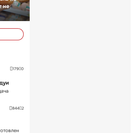
т не
179
0
ндуи
дача
844
2
готовлен