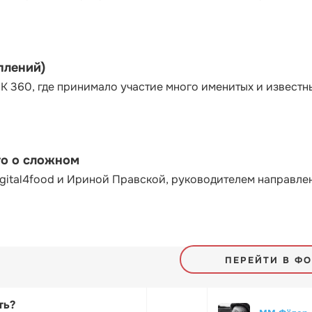
плений)
К 360, где принимало участие много именитых и известн
то о сложном
gital4food и Ириной Правской, руководителем направле
ПЕРЕЙТИ В Ф
ть?