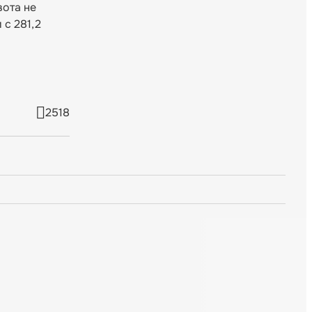
вота не
 с 281,2
2518