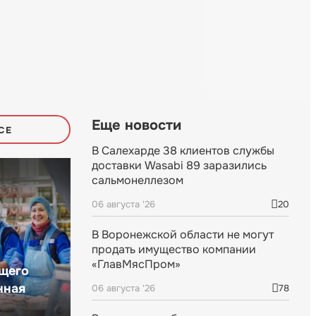
Еще новости
СЕ
В Салехарде 38 клиентов службы
доставки Wasabi 89 заразились
сальмонеллезом
06 августа '26
20
В Воронежской области не могут
продать имущество компании
«ГлавМясПром»
щего
нная
06 августа '26
78