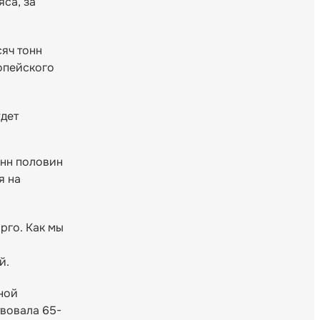
са, за
сяч тонн
опейского
удет
онн половин
я на
рго. Как мы
й.
ной
твовала 65-