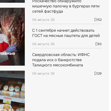
Роскачество обнаружило
кишечную палочку в бургерах пяти
сетей фастфуда
06 августа '26
152
С 1 сентября начнет действовать
ГОСТ на мясные паштеты для детей
06 августа '26
93
главные
Свердловская область: ИФНС
подала иск о банкротстве
Талицкого мясокомбината
06 августа '26
129
ель на