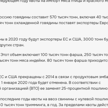
ледующем году квоты на импорт мяса птицы и красного мя
Россию говядины составит 570 тысяч тонн, включая 40 ты
сяч тонн охлажденной говядины поставят экспортеры Евр
ы в 2020 году будут экспортеры ЕС и США, 3000 тонн б
других стран.
. Этот объем включает 100 тысяч тонн фарша, 250 тысяч т
тысяч тонн мяса индейки. 80 тысяч тонн фарша приходитс
 ЕС и США прекращены с 2014 в связи с продуктовым эмба
с 1 января 2020 года будет отменена. В соответствии с
 организацией (ВТО) ее заменят 25-процентной пошлино
 последние годы квоты на ввоз свинины с нулевой пошли
0 тысяч тонн тримминга, в год. За пределами квоты дейс