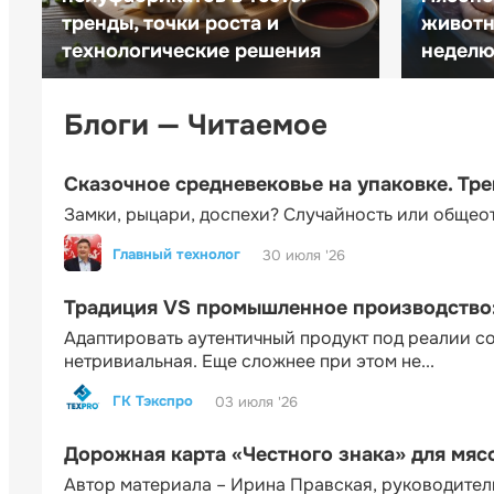
тренды, точки роста и
животн
технологические решения
неделю 
Блоги — Читаемое
Сказочное средневековье на упаковке. Тр
Замки, рыцари, доспехи? Случайность или общео
Главный технолог
30 июля '26
Традиция VS промышленное производство: 
Адаптировать аутентичный продукт под реалии 
нетривиальная. Еще сложнее при этом не...
ГК Тэкспро
03 июля '26
Дорожная карта «Честного знака» для мя
Автор материала – Ирина Правская, руководител