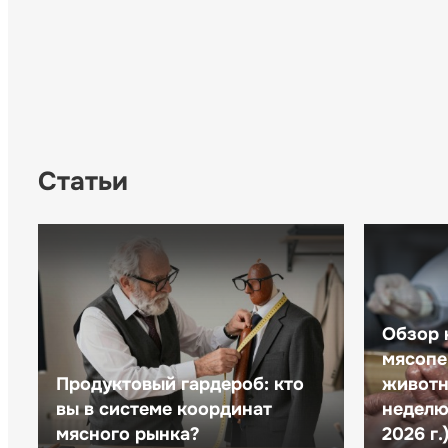
Статьи
Обзор 
мясопе
Продуктовый гардероб: кто
животн
вы в системе координат
неделю 
мясного рынка?
2026 г.