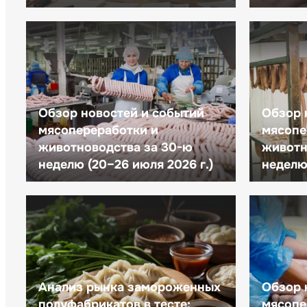
Обзор новостей и событий
Обзор 
мясопереработки и
мясопе
животноводства за 30-ю
животн
неделю (20–26 июля 2026 г.)
неделю 
Анализ рынка замороженных
Обзор 
полуфабрикатов в тесте:
мясопе