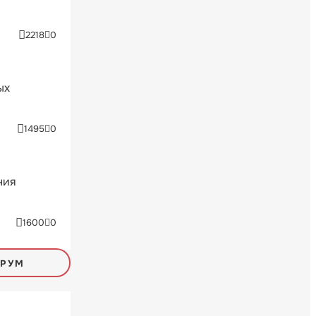
2218
0
ых
1495
0
ния
1600
0
ОРУМ