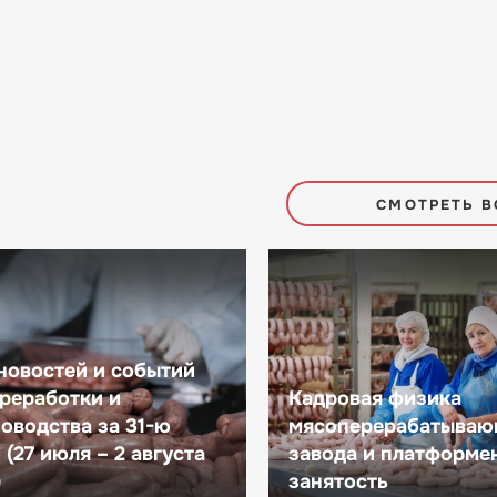
СМОТРЕТЬ В
новостей и событий
реработки и
Кадровая физика
оводства за 31-ю
мясоперерабатываю
(27 июля – 2 августа
завода и платформе
)
занятость