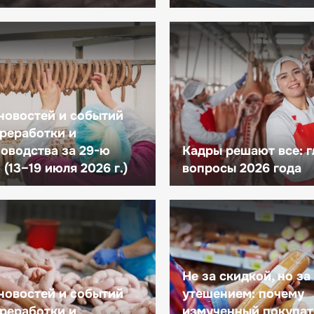
новостей и событий
реработки и
оводства за 29-ю
Кадры решают все: 
(13–19 июля 2026 г.)
вопросы 2026 года
Не за скидкой, но за
новостей и событий
утешением: почему
реработки и
измученный покупат