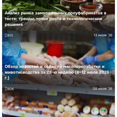
Анализ рынка замороженных полуфабрикатов в
тесте: тренды, точки роста и технологические
решения
13 июля '26
810
Обзор новостей и событий мясопереработки и
животноводства за 28-ю неделю (6–12 июля 2026
г.)
08 июля '26
906