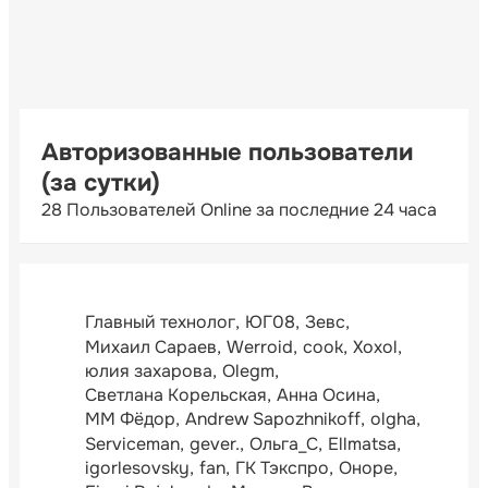
Авторизованные пользователи
(за сутки)
28 Пользователей Online за последние 24 часа
Главный технолог
ЮГ08
Зевс
Михаил Сараев
Werroid
cook
Xoxol
юлия захарова
Olegm
Светлана Корельская
Анна Осина
ММ Фёдор
Andrew Sapozhnikoff
olgha
Serviceman
gever.
Ольга_С
Ellmatsa
igorlesovsky
fan
ГК Тэкспро
Оноре