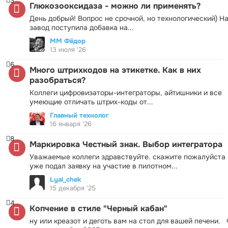
3
Глюкозооксидаза - можно ли применять?
День добрый! Вопрос не срочной, но технологический) Н
завод поступила добавка на...
ММ Фёдор
13 июля '26
6
Много штрихкодов на этикетке. Как в них
разобраться?
Коллеги цифровизаторы-интеграторы, айтишники и все
умеющие отличать штрих-коды от...
Главный технолог
16 января '26
8
Маркировка Честный знак. Выбор интегратора
Уважаемые коллеги здравствуйте. скажите пожалуйста 
уже подал заявку на участие в пилотном...
Lyal_chek
15 декабря '25
4
Копчение в стиле "Черный кабан"
ну или креазот и деготь вам на стол для вашей печени.