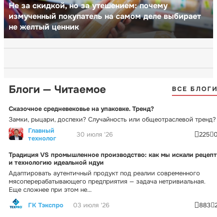
Не за скидкой, но за утешением: почему
измученный покупатель на самом деле выбирает
не желтый ценник
Блоги — Читаемое
ВСЕ БЛОГ
Сказочное средневековье на упаковке. Тренд?
Замки, рыцари, доспехи? Случайность или общеотраслевой тренд?
Главный
30 июля '26
225
технолог
Традиция VS промышленное производство: как мы искали рецепт
и технологию идеальной ндуи
Адаптировать аутентичный продукт под реалии современного
мясоперерабатывающего предприятия — задача нетривиальная.
Еще сложнее при этом не...
ГК Тэкспро
03 июля '26
883