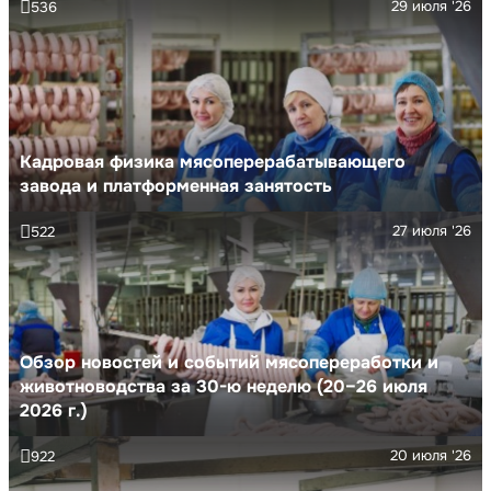
29 июля '26
536
Кадровая физика мясоперерабатывающего
завода и платформенная занятость
27 июля '26
522
Обзор новостей и событий мясопереработки и
животноводства за 30-ю неделю (20–26 июля
2026 г.)
20 июля '26
922