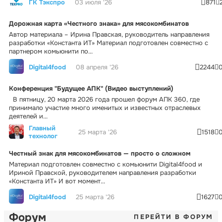
ГК Тэкспро
03 июля '26
871
Дорожная карта «Честного знака» для мясокомбинатов
Автор материала – Ирина Правская, руководитель направления
разработки «Константа ИТ» Материал подготовлен совместно с
партнером комьюнити по...
Digital4food
08 апреля '26
2244
Конференция "Будущее АПК" (Видео выступлений)
В пятницу, 20 марта 2026 года прошел форум АПК 360, где
принимало участие много именитых и известных отраслевых
деятелей и...
Главный
25 марта '26
1518
технолог
Честный знак для мясокомбинатов — просто о сложном
Материал подготовлен совместно с комьюнити Digital4food и
Ириной Правской, руководителем направления разработки
«Константа ИТ» И вот момент...
Digital4food
25 марта '26
1627
Форум
ПЕРЕЙТИ В ФОРУМ