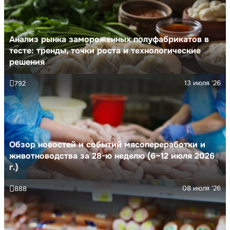
Анализ рынка замороженных полуфабрикатов в
тесте: тренды, точки роста и технологические
решения
13 июля '26
792
Обзор новостей и событий мясопереработки и
животноводства за 28-ю неделю (6–12 июля 2026
г.)
08 июля '26
888