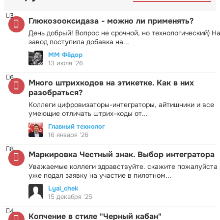
3
Глюкозооксидаза - можно ли применять?
День добрый! Вопрос не срочной, но технологический) Н
завод поступила добавка на...
ММ Фёдор
13 июля '26
6
Много штрихкодов на этикетке. Как в них
разобраться?
Коллеги цифровизаторы-интеграторы, айтишники и все
умеющие отличать штрих-коды от...
Главный технолог
16 января '26
8
Маркировка Честный знак. Выбор интегратора
Уважаемые коллеги здравствуйте. скажите пожалуйста 
уже подал заявку на участие в пилотном...
Lyal_chek
15 декабря '25
4
Копчение в стиле "Черный кабан"