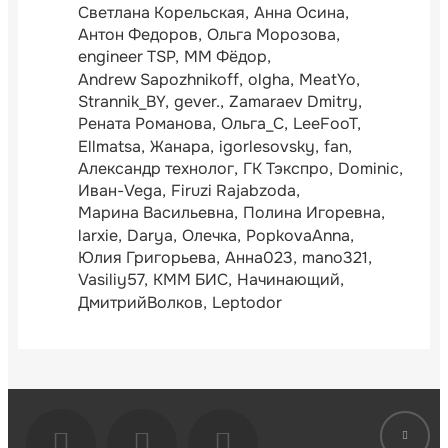
Светлана Корельская
Анна Осина
Антон Федоров
Ольга Морозова
engineer TSP
ММ Фёдор
Andrew Sapozhnikoff
olgha
MeatYo
Strannik_BY
gever.
Zamaraev Dmitry
Рената Романова
Ольга_С
LeeFooT
Ellmatsa
Жанара
igorlesovsky
fan
Александр технолог
ГК Тэкспро
Dominic
Иван-Vega
Firuzi Rajabzoda
Марина Васильевна
Полина Игоревна
larxie
Darya
Олечка
PopkovaAnna
Юлия Григорьева
Анна023
mano321
Vasiliy57
КММ БИС
Начинающий
ДмитрийВолков
Leptodor