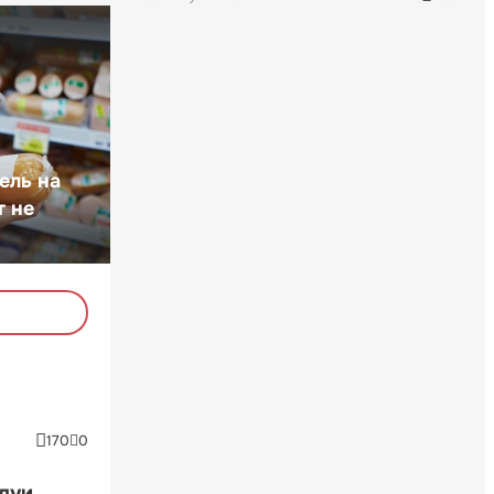
ель на
т не
170
0
ндуи