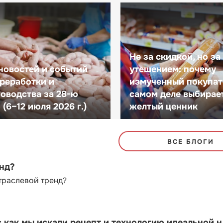
Не за скидкой, но за
новостей и событий
утешением: почему
реработки и
измученный покупат
оводства за 28-ю
самом деле выбирае
(6–12 июля 2026 г.)
желтый ценник
ВСЕ БЛОГИ
енд?
траслевой тренд?
как мы искали рецепт и технологию идеальной 