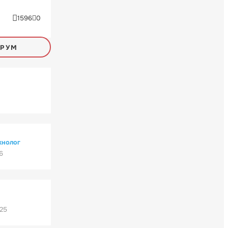
1596
0
ОРУМ
хнолог
6
'25