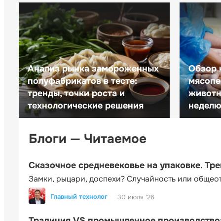
Анализ рынка замороженных
Обзор 
полуфабрикатов в тесте:
мясопе
тренды, точки роста и
животн
технологические решения
неделю 
Блоги — Читаемое
Сказочное средневековье на упаковке. Тр
Замки, рыцари, доспехи? Случайность или общео
Главный технолог
30 июля '26
Традиция VS промышленное производство: 