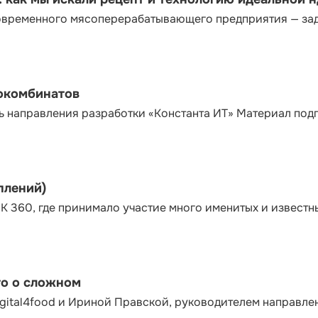
современного мясоперерабатывающего предприятия — за
сокомбинатов
ь направления разработки «Константа ИТ» Материал под
плений)
К 360, где принимало участие много именитых и известн
то о сложном
gital4food и Ириной Правской, руководителем направле