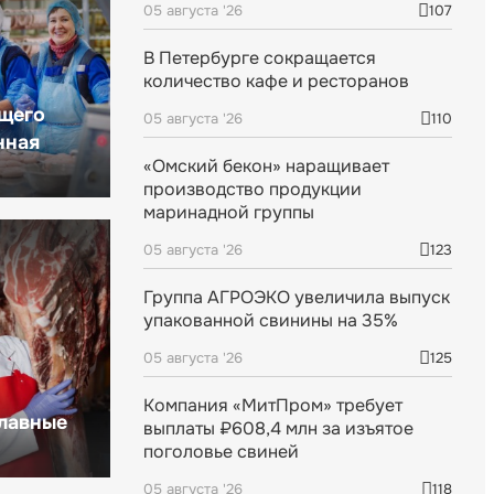
05 августа '26
107
В Петербурге сокращается
количество кафе и ресторанов
щего
05 августа '26
110
нная
«Омский бекон» наращивает
производство продукции
маринадной группы
05 августа '26
123
Группа АГРОЭКО увеличила выпуск
упакованной свинины на 35%
05 августа '26
125
Компания «МитПром» требует
главные
выплаты ₽608,4 млн за изъятое
поголовье свиней
05 августа '26
118