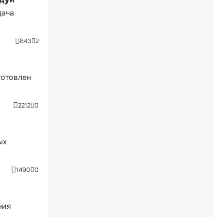
дача
843
2
готовлен
2212
0
ых
1490
0
ния