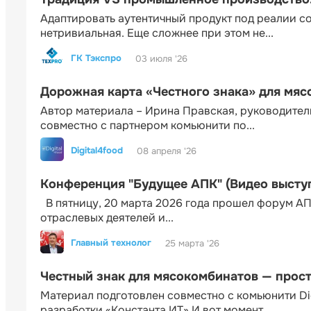
Адаптировать аутентичный продукт под реалии 
нетривиальная. Еще сложнее при этом не...
ГК Тэкспро
03 июля '26
Дорожная карта «Честного знака» для мя
Автор материала – Ирина Правская, руководител
совместно с партнером комьюнити по...
Digital4food
08 апреля '26
Конференция "Будущее АПК" (Видео высту
В пятницу, 20 марта 2026 года прошел форум АП
отраслевых деятелей и...
Главный технолог
25 марта '26
Честный знак для мясокомбинатов — прос
Материал подготовлен совместно с комьюнити Di
разработки «Константа ИТ» И вот момент...