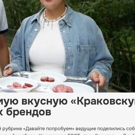
амую вкусную «Краковск
х брендов
й рубрике «Давайте попробуем» ведущие поделились со