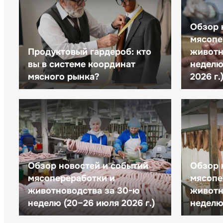
Обзор 
мясопе
Продуктовый гардероб: кто
животн
вы в системе координат
неделю 
мясного рынка?
2026 г.
Обзор новостей и событий
Обзор 
мясопереработки и
мясопе
животноводства за 30-ю
животн
неделю (20–26 июля 2026 г.)
неделю 