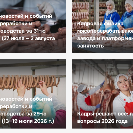
новостей и событий
реработки и
Кадровая физика
оводства за 31-ю
мясоперерабатываю
(27 июля – 2 августа
завода и платформе
)
занятость
новостей и событий
реработки и
оводства за 29-ю
Кадры решают все: 
(13–19 июля 2026 г.)
вопросы 2026 года