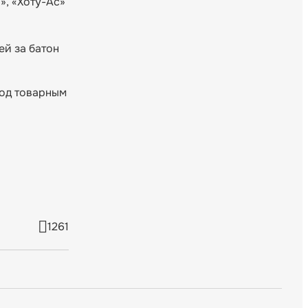
», «Хоту-Ас»
ей за батон
под товарным
1261