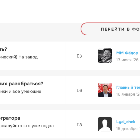
ПЕРЕЙТИ В Ф
ть?
ММ Фёдор
3
ический) На завод
13 июля '26
них разобраться?
Главный те
6
ники и все умеющие
16 января '2
егратора
Lyal_chek
8
ожалуйста кто уже подал
15 декабря 