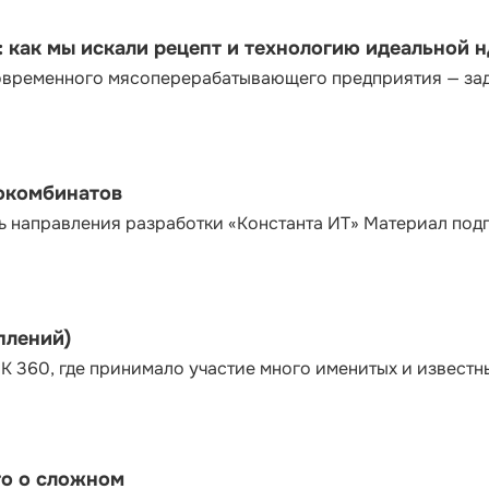
как мы искали рецепт и технологию идеальной 
современного мясоперерабатывающего предприятия — за
сокомбинатов
ь направления разработки «Константа ИТ» Материал под
плений)
К 360, где принимало участие много именитых и известн
то о сложном