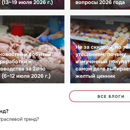
(13–19 июля 2026 г.)
вопросы 2026 года
Не за скидкой, но за
новостей и событий
утешением: почему
реработки и
измученный покупат
оводства за 28-ю
самом деле выбирае
(6–12 июля 2026 г.)
желтый ценник
ВСЕ БЛОГИ
енд?
траслевой тренд?