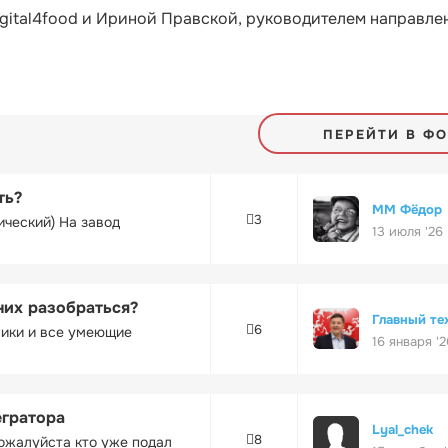
gital4food и Ириной Правской, руководителем направле
ПЕРЕЙТИ В Ф
ть?
ММ Фёдор
3
ический) На завод
13 июля '26
них разобраться?
Главный те
6
ники и все умеющие
16 января '2
егратора
Lyal_chek
8
ожалуйста кто уже подал