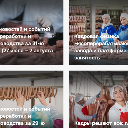
новостей и событий
реработки и
Кадровая физика
оводства за 31-ю
мясоперерабатываю
(27 июля – 2 августа
завода и платформе
)
занятость
новостей и событий
реработки и
оводства за 29-ю
Кадры решают все: 