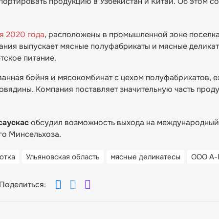
спортировать продукцию в Узбекистан и Китай. Об этом с
я 2020 года
, расположены в промышленной зоне поселк
ания выпускает мясные полуфабрикаты и мясные деликат
тское питание.
анная бойня и мясокомбинат с цехом полуфабрикатов, 
овядины. Компания поставляет значительную часть проду
саускас
обсудил возможность выхода на международный
го Минсельхоза.
отка
Ульяновская область
мясные деликатесы
ООО А-
Поделиться: