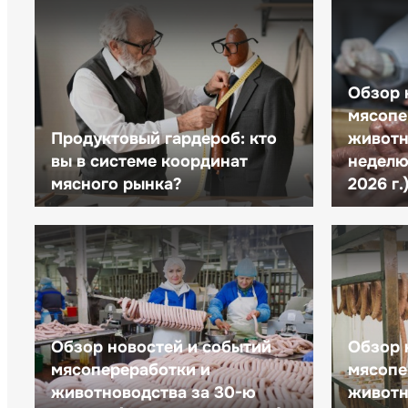
Обзор 
мясопе
Продуктовый гардероб: кто
животн
вы в системе координат
неделю 
мясного рынка?
2026 г.
Обзор новостей и событий
Обзор 
мясопереработки и
мясопе
животноводства за 30-ю
животн