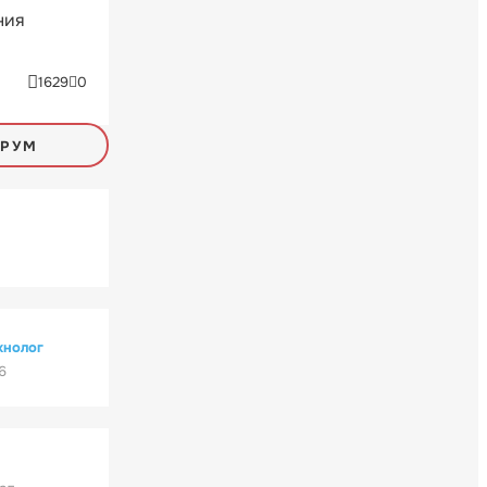
ния
1629
0
ОРУМ
хнолог
6