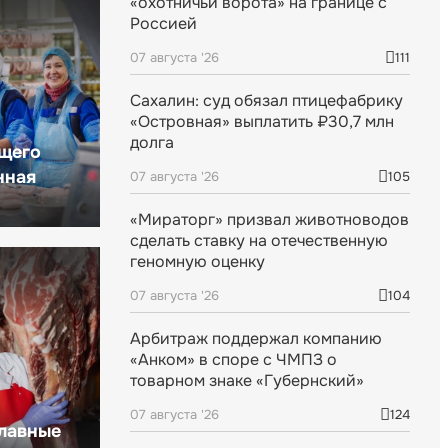
«охотничьи ворота» на границе с
Россией
07 августа '26
111
Сахалин: суд обязал птицефабрику
«Островная» выплатить ₽30,7 млн
долга
щего
нная
07 августа '26
105
«Мираторг» призвал животноводов
сделать ставку на отечественную
геномную оценку
07 августа '26
104
Арбитраж поддержал компанию
«Анком» в споре с ЧМПЗ о
товарном знаке «Губернский»
07 августа '26
124
главные