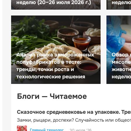
неделю (20–26 июля 2026 г.)
неделю 
Анализ рынка замороженных
Обзор 
полуфабрикатов в тесте:
мясопе
тренды, точки роста и
животн
технологические решения
неделю 
Блоги — Читаемое
Сказочное средневековье на упаковке. Тр
Замки, рыцари, доспехи? Случайность или общео
Главный технолог
30 июля '26