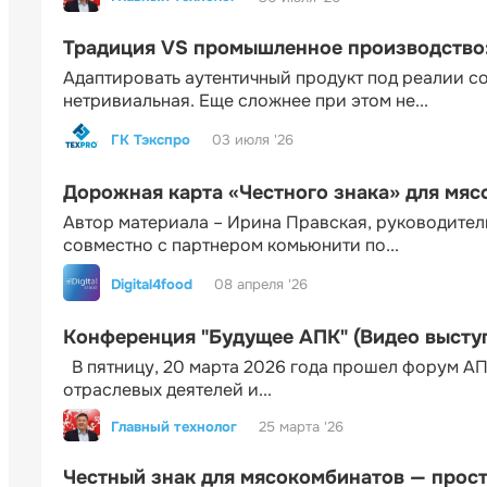
Традиция VS промышленное производство: 
Адаптировать аутентичный продукт под реалии 
нетривиальная. Еще сложнее при этом не...
ГК Тэкспро
03 июля '26
Дорожная карта «Честного знака» для мя
Автор материала – Ирина Правская, руководител
совместно с партнером комьюнити по...
Digital4food
08 апреля '26
Конференция "Будущее АПК" (Видео высту
В пятницу, 20 марта 2026 года прошел форум АП
отраслевых деятелей и...
Главный технолог
25 марта '26
Честный знак для мясокомбинатов — прос