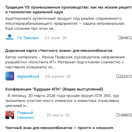
Традиция VS промышленное производство: как мы искали рецепт
и технологию идеальной ндуи
Адаптировать аутентичный продукт под реалии современного
мясоперерабатывающего предприятия — задача нетривиальная.
Еще сложнее при этом не...
ГК Тэкспро
03 июля '26
849
Дорожная карта «Честного знака» для мясокомбинатов
Автор материала – Ирина Правская, руководитель направления
разработки «Константа ИТ» Материал подготовлен совместно с
партнером комьюнити по...
Digital4food
08 апреля '26
2223
Конференция "Будущее АПК" (Видео выступлений)
В пятницу, 20 марта 2026 года прошел форум АПК 360, где
принимало участие много именитых и известных отраслевых
деятелей и...
Главный
25 марта '26
1498
технолог
Честный знак для мясокомбинатов — просто о сложном