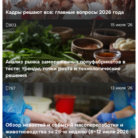
Кадры решают все: главные вопросы 2026 года
15 июля '26
903
Анализ рынка замороженных полуфабрикатов в
тесте: тренды, точки роста и технологические
решения
13 июля '26
767
Обзор новостей и событий мясопереработки и
животноводства за 28-ю неделю (6–12 июля 2026