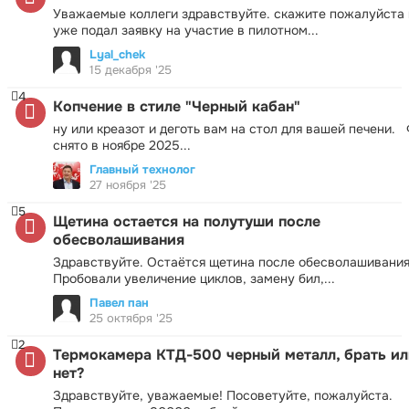
Уважаемые коллеги здравствуйте. скажите пожалуйста 
уже подал заявку на участие в пилотном...
Lyal_chek
15 декабря '25
4
Копчение в стиле "Черный кабан"
ну или креазот и деготь вам на стол для вашей печени.
снято в ноябре 2025...
Главный технолог
27 ноября '25
5
Щетина остается на полутуши после
обесволашивания
Здравствуйте. Остаётся щетина после обесволашивания
Пробовали увеличение циклов, замену бил,...
Павел пан
25 октября '25
2
Термокамера КТД-500 черный металл, брать ил
нет?
Здравствуйте, уважаемые! Посоветуйте, пожалуйста.