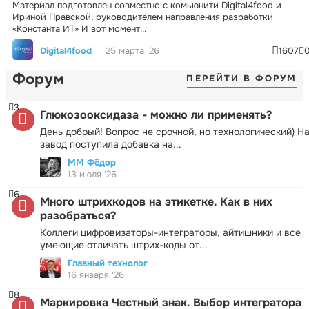
Материал подготовлен совместно с комьюнити Digital4food и
Ириной Правской, руководителем направления разработки
«Константа ИТ» И вот момент...
Digital4food
25 марта '26
1607
Форум
ПЕРЕЙТИ В ФОРУМ
3
Глюкозооксидаза - можно ли применять?
День добрый! Вопрос не срочной, но технологический) Н
завод поступила добавка на...
ММ Фёдор
13 июля '26
6
Много штрихкодов на этикетке. Как в них
разобраться?
Коллеги цифровизаторы-интеграторы, айтишники и все
умеющие отличать штрих-коды от...
Главный технолог
16 января '26
8
Маркировка Честный знак. Выбор интегратора