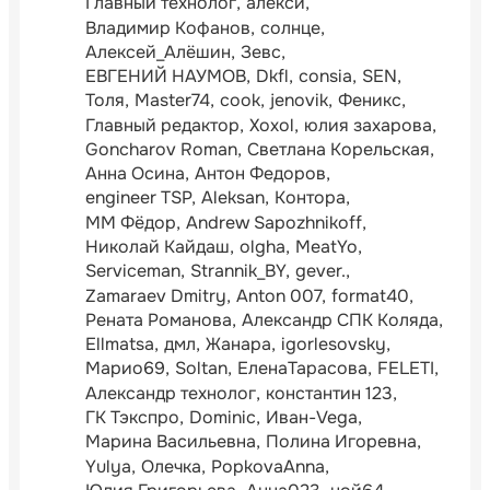
Главный технолог
алексй
Владимир Кофанов
солнце
Алексей_Алёшин
Зевс
ЕВГЕНИЙ НАУМОВ
Dkfl
consia
SEN
Толя
Master74
cook
jenovik
Феникс
Главный редактор
Xoxol
юлия захарова
Goncharov Roman
Светлана Корельская
Анна Осина
Антон Федоров
engineer TSP
Aleksan
Контора
ММ Фёдор
Andrew Sapozhnikoff
Николай Кайдаш
olgha
MeatYo
Serviceman
Strannik_BY
gever.
Zamaraev Dmitry
Anton 007
format40
Рената Романова
Александр СПК Коляда
Ellmatsa
дмл
Жанара
igorlesovsky
Марио69
Soltan
ЕленаТарасова
FELETI
Александр технолог
константин 123
ГК Тэкспро
Dominic
Иван-Vega
Марина Васильевна
Полина Игоревна
Yulya
Олечка
PopkovaAnna