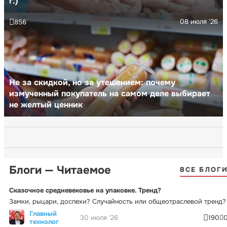
г.)
08 июля '26
856
Не за скидкой, но за утешением: почему
измученный покупатель на самом деле выбирает
не желтый ценник
Блоги — Читаемое
ВСЕ БЛОГ
Сказочное средневековье на упаковке. Тренд?
Замки, рыцари, доспехи? Случайность или общеотраслевой тренд?
Главный
30 июля '26
190
технолог