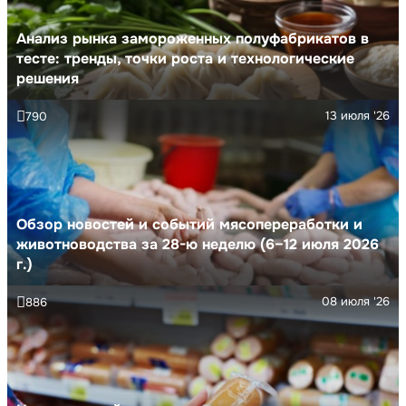
Анализ рынка замороженных полуфабрикатов в
тесте: тренды, точки роста и технологические
решения
13 июля '26
790
Обзор новостей и событий мясопереработки и
животноводства за 28-ю неделю (6–12 июля 2026
г.)
08 июля '26
886