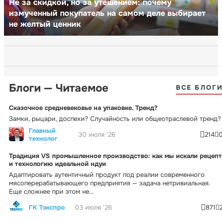
Не за скидкой, но за утешением: почему
измученный покупатель на самом деле выбирает
не желтый ценник
Блоги — Читаемое
ВСЕ БЛОГ
Сказочное средневековье на упаковке. Тренд?
Замки, рыцари, доспехи? Случайность или общеотраслевой тренд?
Главный
30 июля '26
214
технолог
Традиция VS промышленное производство: как мы искали рецепт
и технологию идеальной ндуи
Адаптировать аутентичный продукт под реалии современного
мясоперерабатывающего предприятия — задача нетривиальная.
Еще сложнее при этом не...
ГК Тэкспро
03 июля '26
871