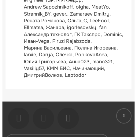
engineer TSP
ММ Фёдор
Andrew Sapozhnikoff
olgha
MeatYo
Strannik_BY
gever.
Zamaraev Dmitry
Рената Романова
Ольга_С
LeeFooT
Ellmatsa
Жанара
igorlesovsky
fan
Александр технолог
ГК Тэкспро
Dominic
Иван-Vega
Firuzi Rajabzoda
Марина Васильевна
Полина Игоревна
larxie
Darya
Олечка
PopkovaAnna
Юлия Григорьева
Анна023
mano321
Vasiliy57
КММ БИС
Начинающий
ДмитрийВолков
Leptodor