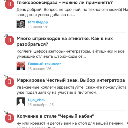
Глюкозооксидаза - можно ли применять?
День добрый! Вопрос не срочной, но технологический) Н
завод поступила добавка на...
ММ Фёдор
13 июля '26
6
Много штрихкодов на этикетке. Как в них
разобраться?
Коллеги цифровизаторы-интеграторы, айтишники и все
умеющие отличать штрих-коды от...
Главный технолог
16 января '26
8
Маркировка Честный знак. Выбор интегратора
Уважаемые коллеги здравствуйте. скажите пожалуйста 
уже подал заявку на участие в пилотном...
Lyal_chek
15 декабря '25
4
Копчение в стиле "Черный кабан"
ну или креазот и деготь вам на стол для вашей печени.