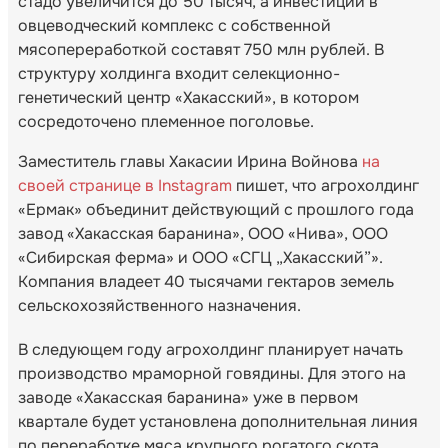
стадо увеличится до 50 тысяч, а инвестиции в
овцеводческий комплекс с собственной
мясопереработкой составят 750 млн рублей. В
структуру холдинга входит селекционно-
генетический центр «Хакасский», в котором
сосредоточено племенное поголовье.
Заместитель главы Хакасии Ирина Войнова
на
своей странице в Instagram
пишет, что агрохолдинг
«Ермак» объединит действующий с прошлого года
завод «Хакасская баранина», ООО «Нива», ООО
«Сибирская ферма» и ООО «СГЦ „Хакасский”».
Компания владеет 40 тысячами гектаров земель
сельскохозяйственного назначения.
В следующем году агрохолдинг планирует начать
производство мраморной говядины. Для этого на
заводе «Хакасская баранина» уже в первом
квартале будет установлена дополнительная линия
по переработке мяса крупного рогатого скота.