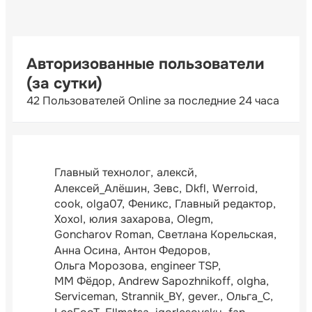
Авторизованные пользователи
(за сутки)
42 Пользователей Online за последние 24 часа
Главный технолог
алексй
Алексей_Алёшин
Зевс
Dkfl
Werroid
cook
olga07
Феникс
Главный редактор
Xoxol
юлия захарова
Olegm
Goncharov Roman
Светлана Корельская
Анна Осина
Антон Федоров
Ольга Морозова
engineer TSP
ММ Фёдор
Andrew Sapozhnikoff
olgha
Serviceman
Strannik_BY
gever.
Ольга_С