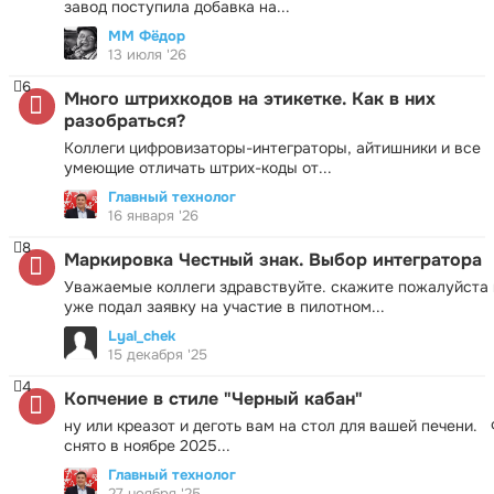
завод поступила добавка на...
ММ Фёдор
13 июля '26
6
Много штрихкодов на этикетке. Как в них
разобраться?
Коллеги цифровизаторы-интеграторы, айтишники и все
умеющие отличать штрих-коды от...
Главный технолог
16 января '26
8
Маркировка Честный знак. Выбор интегратора
Уважаемые коллеги здравствуйте. скажите пожалуйста 
уже подал заявку на участие в пилотном...
Lyal_chek
15 декабря '25
4
Копчение в стиле "Черный кабан"
ну или креазот и деготь вам на стол для вашей печени.
снято в ноябре 2025...
Главный технолог
27 ноября '25