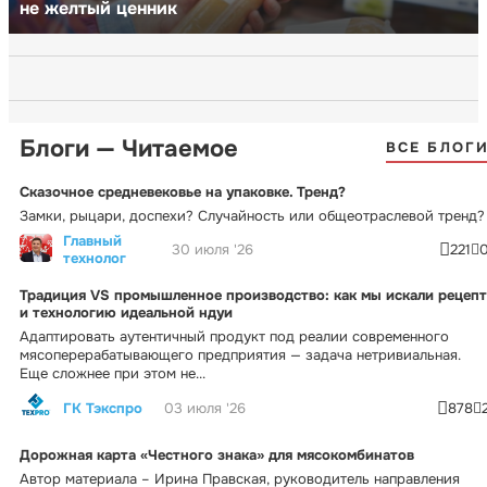
не желтый ценник
Блоги — Читаемое
ВСЕ БЛОГ
Сказочное средневековье на упаковке. Тренд?
Замки, рыцари, доспехи? Случайность или общеотраслевой тренд?
Главный
30 июля '26
221
технолог
Традиция VS промышленное производство: как мы искали рецепт
и технологию идеальной ндуи
Адаптировать аутентичный продукт под реалии современного
мясоперерабатывающего предприятия — задача нетривиальная.
Еще сложнее при этом не...
ГК Тэкспро
03 июля '26
878
Дорожная карта «Честного знака» для мясокомбинатов
Автор материала – Ирина Правская, руководитель направления