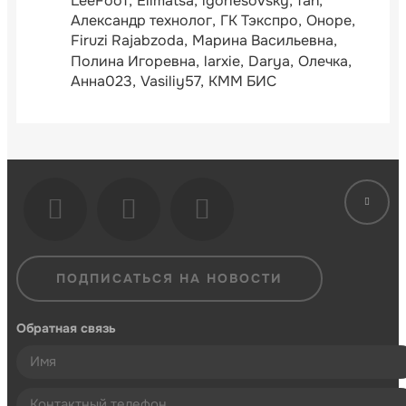
LeeFooT
Ellmatsa
igorlesovsky
fan
Александр технолог
ГК Тэкспро
Оноре
Firuzi Rajabzoda
Марина Васильевна
Полина Игоревна
larxie
Darya
Олечка
Анна023
Vasiliy57
КММ БИС
ПОДПИСАТЬСЯ НА НОВОСТИ
Обратная связь