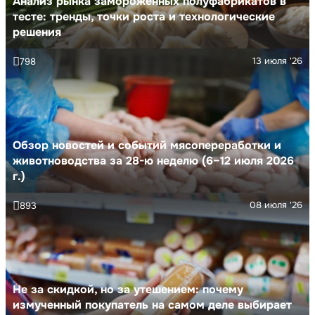
Анализ рынка замороженных полуфабрикатов в
тесте: тренды, точки роста и технологические
решения
13 июля '26
798
Обзор новостей и событий мясопереработки и
животноводства за 28-ю неделю (6–12 июля 2026
г.)
08 июля '26
893
Не за скидкой, но за утешением: почему
измученный покупатель на самом деле выбирает