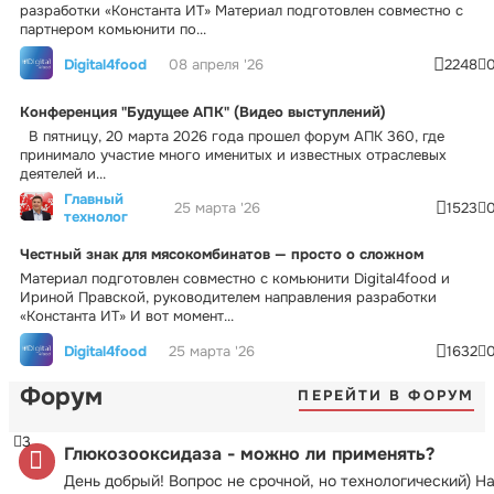
разработки «Константа ИТ» Материал подготовлен совместно с
партнером комьюнити по...
Digital4food
08 апреля '26
2248
Конференция "Будущее АПК" (Видео выступлений)
В пятницу, 20 марта 2026 года прошел форум АПК 360, где
принимало участие много именитых и известных отраслевых
деятелей и...
Главный
25 марта '26
1523
технолог
Честный знак для мясокомбинатов — просто о сложном
Материал подготовлен совместно с комьюнити Digital4food и
Ириной Правской, руководителем направления разработки
«Константа ИТ» И вот момент...
Digital4food
25 марта '26
1632
Форум
ПЕРЕЙТИ В ФОРУМ
3
Глюкозооксидаза - можно ли применять?
День добрый! Вопрос не срочной, но технологический) Н