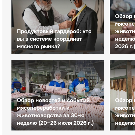
Обзор 
мясопе
Продуктовый гардероб: кто
животн
вы в системе координат
неделю 
мясного рынка?
2026 г.
Обзор новостей и событий
Обзор 
мясопереработки и
мясопе
животноводства за 30-ю
животн
неделю (20–26 июля 2026 г.)
неделю 