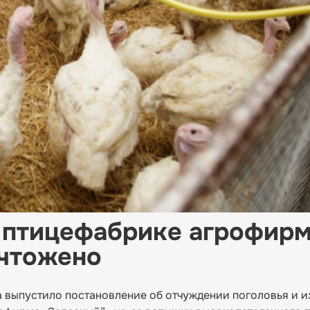
а птицефабрике агрофир
ичтожено
на выпустило постановление об отчуждении поголовья и и