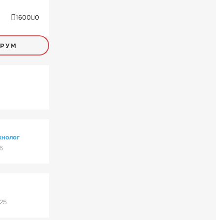
1600
0
ОРУМ
хнолог
6
'25