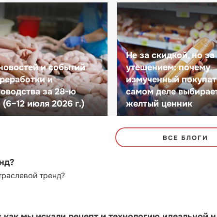
Не за скидкой, но за
новостей и событий
утешением: почему
реработки и
измученный покупат
оводства за 28-ю
самом деле выбирае
(6–12 июля 2026 г.)
желтый ценник
ВСЕ БЛОГИ
енд?
траслевой тренд?
как мы искали рецепт и технологию идеальной 