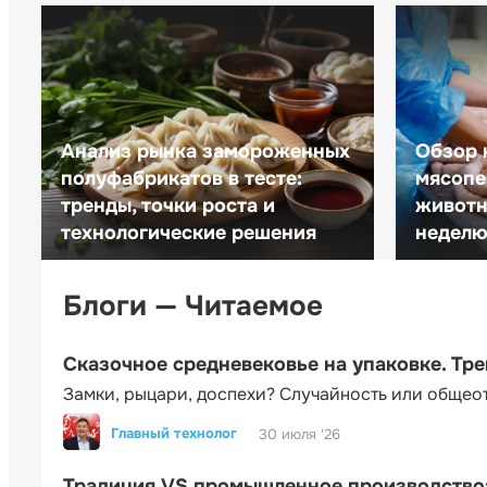
Анализ рынка замороженных
Обзор 
полуфабрикатов в тесте:
мясопе
тренды, точки роста и
животн
технологические решения
неделю 
Блоги — Читаемое
Сказочное средневековье на упаковке. Тр
Замки, рыцари, доспехи? Случайность или общео
Главный технолог
30 июля '26
Традиция VS промышленное производство: 