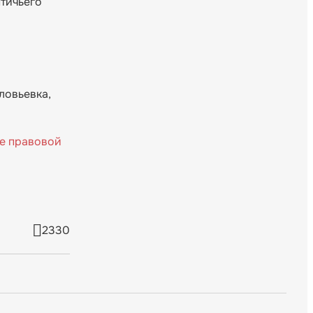
тичьего
ловьевка,
ле правовой
2330