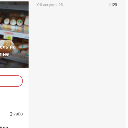
06 августа '26
129
ель на
т не
179
0
ндуи