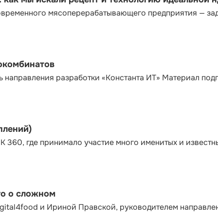
современного мясоперерабатывающего предприятия — за
сокомбинатов
ь направления разработки «Константа ИТ» Материал под
плений)
К 360, где принимало участие много именитых и известн
то о сложном
gital4food и Ириной Правской, руководителем направле