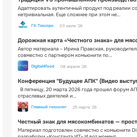
Адаптировать аутентичный продукт под реалии 
нетривиальная. Еще сложнее при этом не...
ГК Тэкспро
03 июля '26
Дорожная карта «Честного знака» для мя
Автор материала – Ирина Правская, руководител
совместно с партнером комьюнити по...
Digital4food
08 апреля '26
Конференция "Будущее АПК" (Видео высту
В пятницу, 20 марта 2026 года прошел форум АП
отраслевых деятелей и...
Главный технолог
25 марта '26
Честный знак для мясокомбинатов — прос
Материал подготовлен совместно с комьюнити Di
разработки «Константа ИТ» И вот момент...