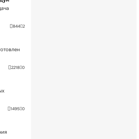
дача
844
2
готовлен
2218
0
ых
1495
0
ния