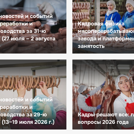
новостей и событий
реработки и
Кадровая физика
оводства за 31-ю
мясоперерабатываю
(27 июля – 2 августа
завода и платформе
)
занятость
новостей и событий
реработки и
оводства за 29-ю
Кадры решают все: 
(13–19 июля 2026 г.)
вопросы 2026 года