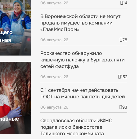
06 августа '26
14
В Воронежской области не могут
продать имущество компании
«ГлавМясПром»
щего
нная
06 августа '26
78
Роскачество обнаружило
кишечную палочку в бургерах пяти
сетей фастфуда
06 августа '26
152
С 1 сентября начнет действовать
ГОСТ на мясные паштеты для детей
06 августа '26
93
главные
Свердловская область: ИФНС
подала иск о банкротстве
Талицкого мясокомбината