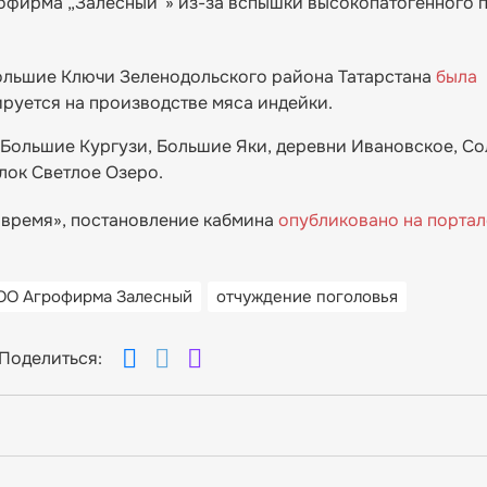
офирма „Залесный”» из-за вспышки высокопатогенного п
Большие Ключи Зеленодольского района Татарстана
была
руется на производстве мяса индейки.
Большие Кургузи, Большие Яки, деревни Ивановское, Со
лок Светлое Озеро.
 время», постановление кабмина
опубликовано на порта
ОО Агрофирма Залесный
отчуждение поголовья
Поделиться: