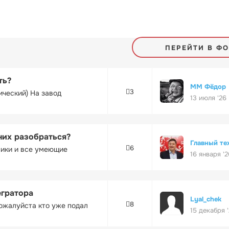
ПЕРЕЙТИ В Ф
ть?
ММ Фёдор
3
ический) На завод
13 июля '26
них разобраться?
Главный те
6
ники и все умеющие
16 января '2
егратора
Lyal_chek
8
ожалуйста кто уже подал
15 декабря 