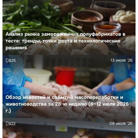
Анализ рынка замороженных полуфабрикатов в
тесте: тренды, точки роста и технологические
решения
13 июля '26
825
Обзор новостей и событий мясопереработки и
животноводства за 28-ю неделю (6–12 июля 2026
г.)
08 июля '26
922