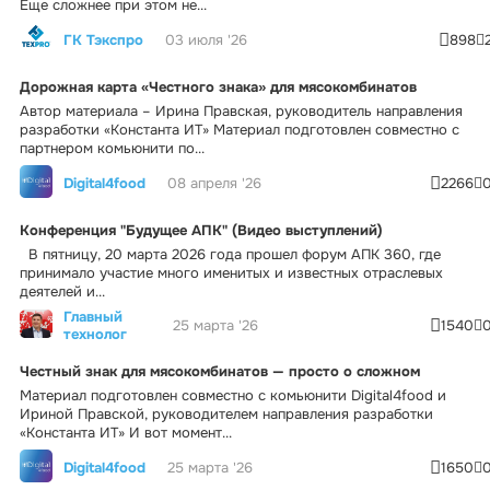
Еще сложнее при этом не...
ГК Тэкспро
03 июля '26
898
Дорожная карта «Честного знака» для мясокомбинатов
Автор материала – Ирина Правская, руководитель направления
разработки «Константа ИТ» Материал подготовлен совместно с
партнером комьюнити по...
Digital4food
08 апреля '26
2266
Конференция "Будущее АПК" (Видео выступлений)
В пятницу, 20 марта 2026 года прошел форум АПК 360, где
принимало участие много именитых и известных отраслевых
деятелей и...
Главный
25 марта '26
1540
технолог
Честный знак для мясокомбинатов — просто о сложном
Материал подготовлен совместно с комьюнити Digital4food и
Ириной Правской, руководителем направления разработки
«Константа ИТ» И вот момент...
Digital4food
25 марта '26
1650