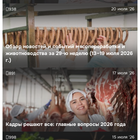
20 июля '26
938
Обзор новостей и событий мясопереработки и
животноводства за 29-ю неделю (13–19 июля 2026
г.)
17 июля '26
891
Кадры решают все: главные вопросы 2026 года
15 июля '26
998