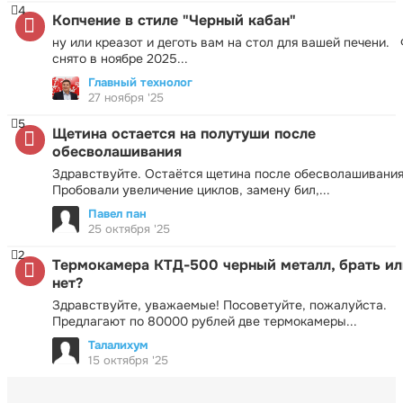
4
Копчение в стиле "Черный кабан"
ну или креазот и деготь вам на стол для вашей печени.
снято в ноябре 2025...
Главный технолог
27 ноября '25
5
Щетина остается на полутуши после
обесволашивания
Здравствуйте. Остаётся щетина после обесволашивания
Пробовали увеличение циклов, замену бил,...
Павел пан
25 октября '25
2
Термокамера КТД-500 черный металл, брать ил
нет?
Здравствуйте, уважаемые! Посоветуйте, пожалуйста.
Предлагают по 80000 рублей две термокамеры...
Талалихум
15 октября '25