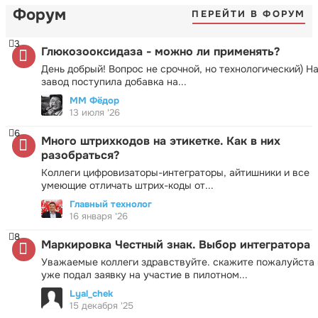
Форум
ПЕРЕЙТИ В ФОРУМ
3
Глюкозооксидаза - можно ли применять?
День добрый! Вопрос не срочной, но технологический) Н
завод поступила добавка на...
ММ Фёдор
13 июля '26
6
Много штрихкодов на этикетке. Как в них
разобраться?
Коллеги цифровизаторы-интеграторы, айтишники и все
умеющие отличать штрих-коды от...
Главный технолог
16 января '26
8
Маркировка Честный знак. Выбор интегратора
Уважаемые коллеги здравствуйте. скажите пожалуйста 
уже подал заявку на участие в пилотном...
Lyal_chek
15 декабря '25