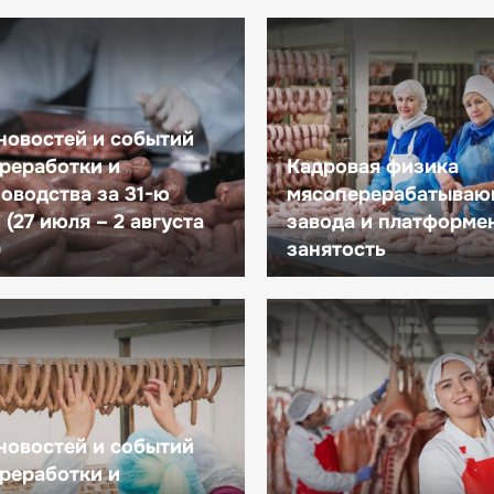
новостей и событий
реработки и
Кадровая физика
оводства за 31-ю
мясоперерабатываю
(27 июля – 2 августа
завода и платформе
)
занятость
новостей и событий
реработки и