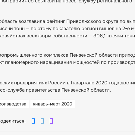
 «Аграрий» со ссылкой на пресс-службу регионального
область возглавила рейтинг Приволжского округа по вы
тысячи тонн — по этому показателю регион вышел на 2-е м
хозяйствах всех форм собственности — 306,1 тысячи тонн
.
гропромышленного комплекса Пензенской области приход
ект планомерного наращивания мощностей по производс
ких предприятиях России в I квартале 2020 года достиг
есс-служба правительства Пензенской области.
роизводства
январь-март 2020
оделиться: