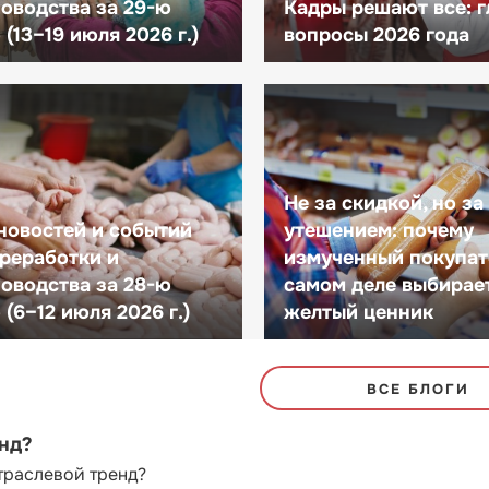
оводства за 29-ю
Кадры решают все: 
(13–19 июля 2026 г.)
вопросы 2026 года
Не за скидкой, но за
новостей и событий
утешением: почему
реработки и
измученный покупат
оводства за 28-ю
самом деле выбирае
(6–12 июля 2026 г.)
желтый ценник
ВСЕ БЛОГИ
енд?
траслевой тренд?