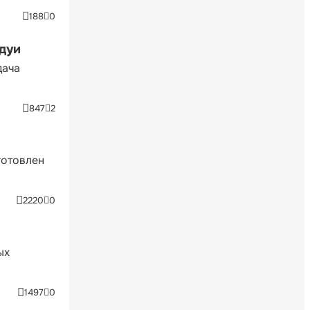
188
0
ндуи
дача
847
2
готовлен
2220
0
ых
1497
0