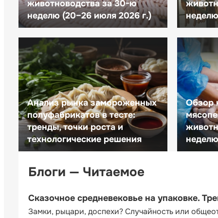
животноводства за 30-ю
животн
неделю (20–26 июля 2026 г.)
неделю 
Анализ рынка замороженных
Обзор 
полуфабрикатов в тесте:
мясопе
тренды, точки роста и
животн
технологические решения
неделю 
Блоги — Читаемое
Сказочное средневековье на упаковке. Тр
Замки, рыцари, доспехи? Случайность или общео