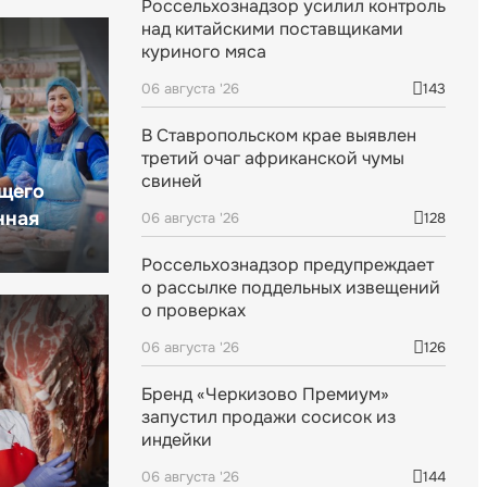
Россельхознадзор усилил контроль
над китайскими поставщиками
куриного мяса
06 августа '26
143
В Ставропольском крае выявлен
третий очаг африканской чумы
свиней
щего
нная
06 августа '26
128
Россельхознадзор предупреждает
о рассылке поддельных извещений
о проверках
06 августа '26
126
Бренд «Черкизово Премиум»
запустил продажи сосисок из
индейки
06 августа '26
144