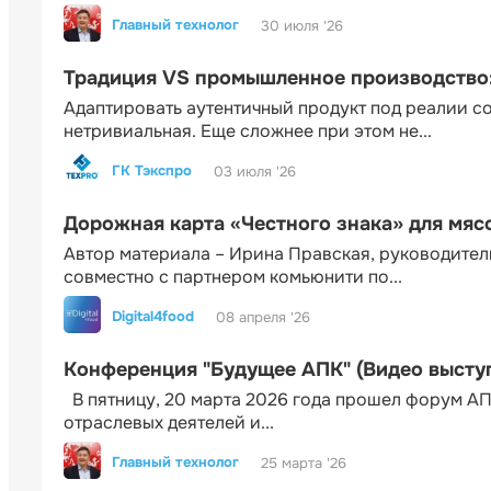
Главный технолог
30 июля '26
Традиция VS промышленное производство: 
Адаптировать аутентичный продукт под реалии 
нетривиальная. Еще сложнее при этом не...
ГК Тэкспро
03 июля '26
Дорожная карта «Честного знака» для мя
Автор материала – Ирина Правская, руководител
совместно с партнером комьюнити по...
Digital4food
08 апреля '26
Конференция "Будущее АПК" (Видео высту
В пятницу, 20 марта 2026 года прошел форум АП
отраслевых деятелей и...
Главный технолог
25 марта '26