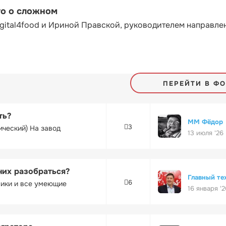
то о сложном
gital4food и Ириной Правской, руководителем направле
ПЕРЕЙТИ В Ф
ть?
ММ Фёдор
3
ический) На завод
13 июля '26
них разобраться?
Главный те
6
ники и все умеющие
16 января '2