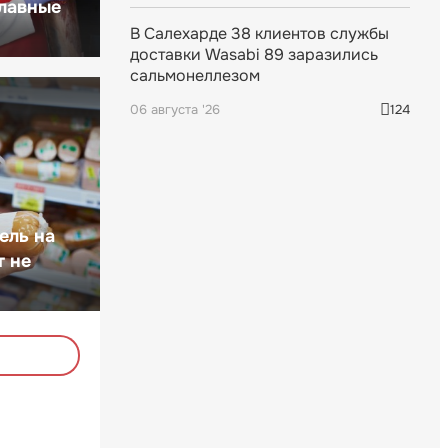
главные
В Салехарде 38 клиентов службы
доставки Wasabi 89 заразились
сальмонеллезом
06 августа '26
124
ель на
т не