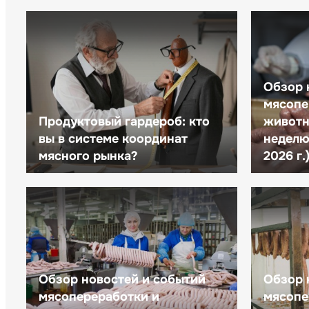
Обзор 
мясопе
Продуктовый гардероб: кто
животн
вы в системе координат
неделю 
мясного рынка?
2026 г.
Обзор новостей и событий
Обзор 
мясопереработки и
мясопе