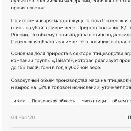
субъектов Российской Федерации, сообщает портал
правительства.
По итогам января-марта текущего года Пензенская 
птицы на убой в живом весе. Прирост составил 8,1 
России. По объему производства в птицеводческих 
Пензенская область занимает 7-ю позицию в стране
Основная доля прироста в секторе птицеводства а
компании группы «Дамате», которая реализует про
до 155 тысяч тонн в год в убойном весе.
Совокупный объем производства мяса на птицеводчес
и вырос на 1,3% в годовом исчислении, уточняет пр
итоги
Пензенская область
мясо птицы
объем п
04 мая '20
П