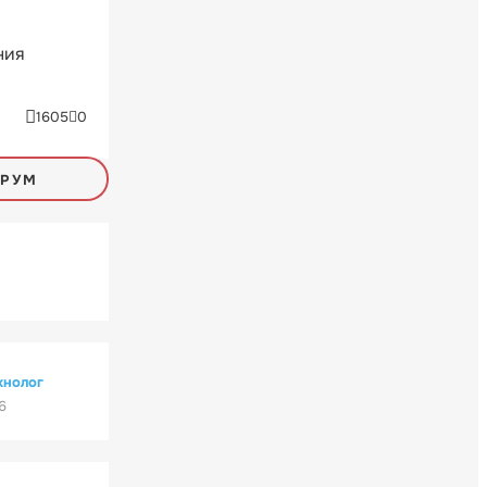
ния
1605
0
ОРУМ
хнолог
6