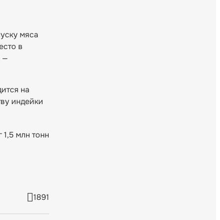
пуску мяса
есто в
 —
ится на
тву индейки
 1,5 млн тонн
1891