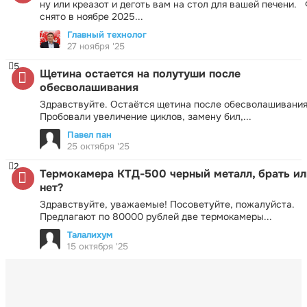
ну или креазот и деготь вам на стол для вашей печени.
снято в ноябре 2025...
Главный технолог
27 ноября '25
5
Щетина остается на полутуши после
обесволашивания
Здравствуйте. Остаётся щетина после обесволашивания
Пробовали увеличение циклов, замену бил,...
Павел пан
25 октября '25
2
Термокамера КТД-500 черный металл, брать ил
нет?
Здравствуйте, уважаемые! Посоветуйте, пожалуйста.
Предлагают по 80000 рублей две термокамеры...
Талалихум
15 октября '25