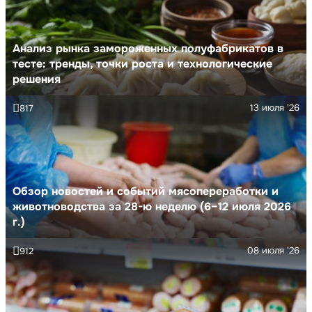
Анализ рынка замороженных полуфабрикатов в
тесте: тренды, точки роста и технологические
решения
13 июля '26
817
Обзор новостей и событий мясопереработки и
животноводства за 28-ю неделю (6–12 июля 2026
г.)
08 июля '26
912