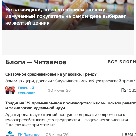
Не за скидкой, но за утешением: почему
измученный покупатель на самом деле выбирает
не желтый ценник
Блоги — Читаемое
ВСЕ БЛОГ
Сказочное средневековье на упаковке. Тренд?
Замки, рыцари, доспехи? Случайность или общеотраслевой тренд?
Главный
30 июля '26
240
технолог
Традиция VS промышленное производство: как мы искали рецепт
и технологию идеальной ндуи
Адаптировать аутентичный продукт под реалии современного
мясоперерабатывающего предприятия — задача нетривиальная.
Еще сложнее при этом не...
ГК Тэкспро
03 июля '26
893