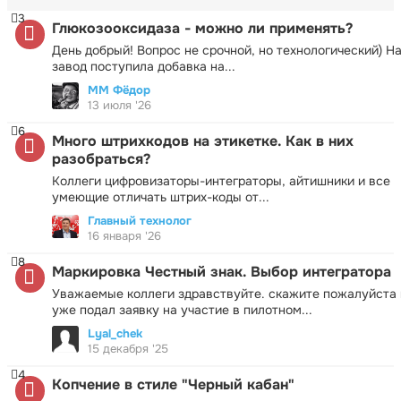
3
Глюкозооксидаза - можно ли применять?
День добрый! Вопрос не срочной, но технологический) Н
завод поступила добавка на...
ММ Фёдор
13 июля '26
6
Много штрихкодов на этикетке. Как в них
разобраться?
Коллеги цифровизаторы-интеграторы, айтишники и все
умеющие отличать штрих-коды от...
Главный технолог
16 января '26
8
Маркировка Честный знак. Выбор интегратора
Уважаемые коллеги здравствуйте. скажите пожалуйста 
уже подал заявку на участие в пилотном...
Lyal_chek
15 декабря '25
4
Копчение в стиле "Черный кабан"