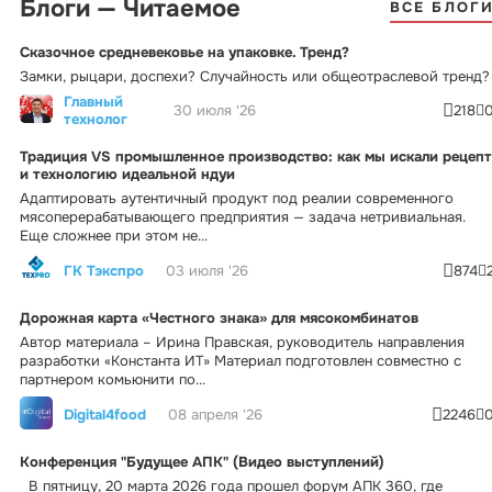
Блоги — Читаемое
ВСЕ БЛОГ
Сказочное средневековье на упаковке. Тренд?
Замки, рыцари, доспехи? Случайность или общеотраслевой тренд?
Главный
30 июля '26
218
технолог
Традиция VS промышленное производство: как мы искали рецепт
и технологию идеальной ндуи
Адаптировать аутентичный продукт под реалии современного
мясоперерабатывающего предприятия — задача нетривиальная.
Еще сложнее при этом не...
ГК Тэкспро
03 июля '26
874
Дорожная карта «Честного знака» для мясокомбинатов
Автор материала – Ирина Правская, руководитель направления
разработки «Константа ИТ» Материал подготовлен совместно с
партнером комьюнити по...
Digital4food
08 апреля '26
2246
Конференция "Будущее АПК" (Видео выступлений)
В пятницу, 20 марта 2026 года прошел форум АПК 360, где