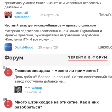
принимало участие много именитых и известных отраслевых
деятелей и...
Главный
25 марта '26
1520
технолог
Честный знак для мясокомбинатов — просто о сложном
Материал подготовлен совместно с комьюнити Digital4food и
Ириной Правской, руководителем направления разработки
«Константа ИТ» И вот момент...
Digital4food
25 марта '26
1630
Форум
ПЕРЕЙТИ В ФОРУМ
3
Глюкозооксидаза - можно ли применять?
День добрый! Вопрос не срочной, но технологический) Н
завод поступила добавка на...
ММ Фёдор
13 июля '26
6
Много штрихкодов на этикетке. Как в них
разобраться?