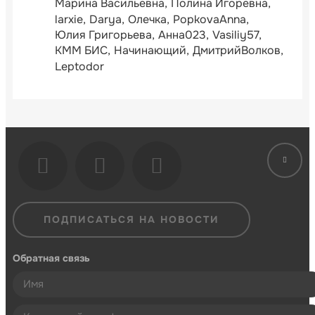
Марина Васильевна
Полина Игоревна
larxie
Darya
Олечка
PopkovaAnna
Юлия Григорьева
Анна023
Vasiliy57
КММ БИС
Начинающий
ДмитрийВолков
Leptodor
ПОДПИСАТЬСЯ НА НОВОСТИ
Обратная связь