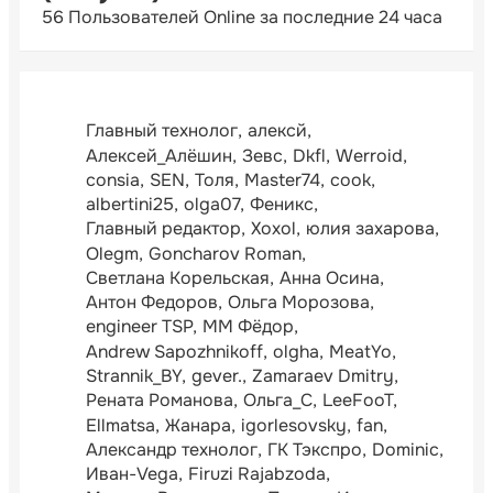
56 Пользователей Online за последние 24 часа
Главный технолог
алексй
Алексей_Алёшин
Зевс
Dkfl
Werroid
consia
SEN
Толя
Master74
cook
albertini25
olga07
Феникс
Главный редактор
Xoxol
юлия захарова
Olegm
Goncharov Roman
Светлана Корельская
Анна Осина
Антон Федоров
Ольга Морозова
engineer TSP
ММ Фёдор
Andrew Sapozhnikoff
olgha
MeatYo
Strannik_BY
gever.
Zamaraev Dmitry
Рената Романова
Ольга_С
LeeFooT
Ellmatsa
Жанара
igorlesovsky
fan
Александр технолог
ГК Тэкспро
Dominic
Иван-Vega
Firuzi Rajabzoda