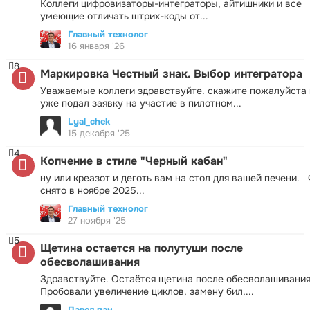
Коллеги цифровизаторы-интеграторы, айтишники и все
умеющие отличать штрих-коды от...
Главный технолог
16 января '26
8
Маркировка Честный знак. Выбор интегратора
Уважаемые коллеги здравствуйте. скажите пожалуйста 
уже подал заявку на участие в пилотном...
Lyal_chek
15 декабря '25
4
Копчение в стиле "Черный кабан"
ну или креазот и деготь вам на стол для вашей печени.
снято в ноябре 2025...
Главный технолог
27 ноября '25
5
Щетина остается на полутуши после
обесволашивания
Здравствуйте. Остаётся щетина после обесволашивания
Пробовали увеличение циклов, замену бил,...
Павел пан