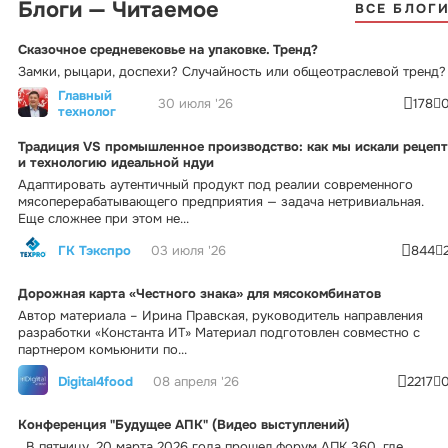
Блоги — Читаемое
ВСЕ БЛОГ
Сказочное средневековье на упаковке. Тренд?
Замки, рыцари, доспехи? Случайность или общеотраслевой тренд?
Главный
30 июля '26
178
технолог
Традиция VS промышленное производство: как мы искали рецепт
и технологию идеальной ндуи
Адаптировать аутентичный продукт под реалии современного
мясоперерабатывающего предприятия — задача нетривиальная.
Еще сложнее при этом не...
ГК Тэкспро
03 июля '26
844
Дорожная карта «Честного знака» для мясокомбинатов
Автор материала – Ирина Правская, руководитель направления
разработки «Константа ИТ» Материал подготовлен совместно с
партнером комьюнити по...
Digital4food
08 апреля '26
2217
Конференция "Будущее АПК" (Видео выступлений)
В пятницу, 20 марта 2026 года прошел форум АПК 360, где