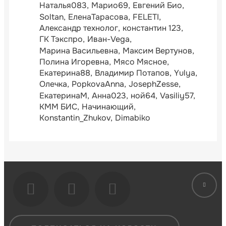
Наталья083
Марио69
Евгений Био
Soltan
ЕленаТарасова
FELETI
Александр технолог
константин 123
ГК Тэкспро
Иван-Vega
Марина Васильевна
Максим Вертунов
Полина Игоревна
Мясо Мясное
Екатерина88
Владимир Потапов
Yulya
Олечка
PopkovaAnna
JosephZesse
ЕкатеринаМ
Анна023
ной64
Vasiliy57
КММ БИС
Начинающий
Konstantin_Zhukov
Dimabiko