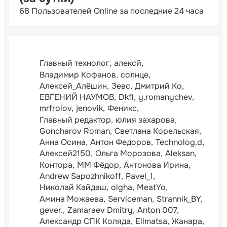
68 Пользователей Online за последние 24 часа
Главный технолог
алексй
Владимир Кофанов
солнце
Алексей_Алёшин
Зевс
Дмитрий Ко
ЕВГЕНИЙ НАУМОВ
Dkfl
y.romanychev
mrfrolov
jenovik
Феникс
Главный редактор
юлия захарова
Goncharov Roman
Светлана Корельская
Анна Осина
Антон Федоров
Technolog.d
Алексей2150
Ольга Морозова
Aleksan
Контора
ММ Фёдор
Антонова Ирина
Andrew Sapozhnikoff
Pavel_1
Николай Кайдаш
olgha
MeatYo
Амина Можаева
Serviceman
Strannik_BY
gever.
Zamaraev Dmitry
Anton 007
Александр СПК Коляда
Ellmatsa
Жанара