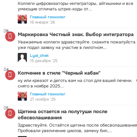
Коллеги цифровизаторы-интеграторы, айтишники и все
умеющие отличать штрих-коды от...
Главный технолог
16 января '26
8
Маркировка Честный знак. Выбор интегратора
Уважаемые коллеги здравствуйте. скажите пожалуйста 
уже подал заявку на участие в пилотном...
Lyal_chek
15 декабря '25
4
Копчение в стиле "Черный кабан"
ну или креазот и деготь вам на стол для вашей печени.
снято в ноябре 2025...
Главный технолог
27 ноября '25
5
Щетина остается на полутуши после
обесволашивания
Здравствуйте. Остаётся щетина после обесволашивания
Пробовали увеличение циклов, замену бил,...