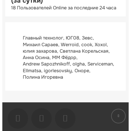
(за сутки)
18 Пользователей Online за последние 24 часа
Главный технолог
ЮГ08
Зевс
Михаил Сараев
Werroid
cook
Xoxol
юлия захарова
Светлана Корельская
Анна Осина
ММ Фёдор
Andrew Sapozhnikoff
olgha
Serviceman
Ellmatsa
igorlesovsky
Оноре
Полина Игоревна