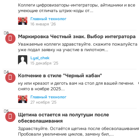
Коллеги цифровизаторы-интеграторы, айтишники и все
умеющие отличать штрих-коды от...
Главный технолог
16 января '26
8
Маркировка Честный знак. Выбор интегратора
Уважаемые коллеги здравствуйте. скажите пожалуйста 
уже подал заявку на участие в пилотном...
Lyal_chek
15 декабря '25
4
Копчение в стиле "Черный кабан"
ну или креазот и деготь вам на стол для вашей печени.
снято в ноябре 2025...
Главный технолог
27 ноября '25
5
Щетина остается на полутуши после
обесволашивания
Здравствуйте. Остаётся щетина после обесволашивания
Пробовали увеличение циклов, замену бил,...