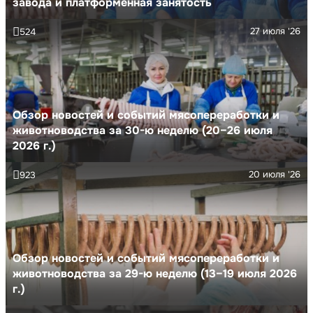
завода и платформенная занятость
27 июля '26
524
Обзор новостей и событий мясопереработки и
животноводства за 30-ю неделю (20–26 июля
2026 г.)
20 июля '26
923
Обзор новостей и событий мясопереработки и
животноводства за 29-ю неделю (13–19 июля 2026
г.)