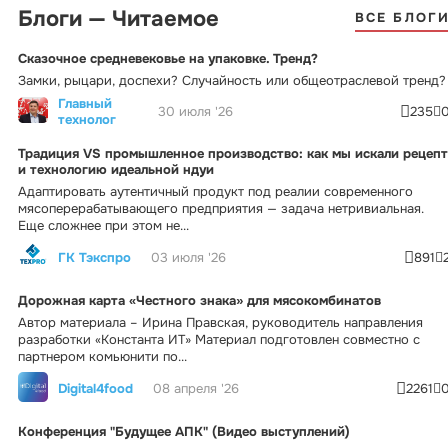
Блоги — Читаемое
ВСЕ БЛОГ
Сказочное средневековье на упаковке. Тренд?
Замки, рыцари, доспехи? Случайность или общеотраслевой тренд?
Главный
30 июля '26
235
технолог
Традиция VS промышленное производство: как мы искали рецепт
и технологию идеальной ндуи
Адаптировать аутентичный продукт под реалии современного
мясоперерабатывающего предприятия — задача нетривиальная.
Еще сложнее при этом не...
ГК Тэкспро
03 июля '26
891
Дорожная карта «Честного знака» для мясокомбинатов
Автор материала – Ирина Правская, руководитель направления
разработки «Константа ИТ» Материал подготовлен совместно с
партнером комьюнити по...
Digital4food
08 апреля '26
2261
Конференция "Будущее АПК" (Видео выступлений)