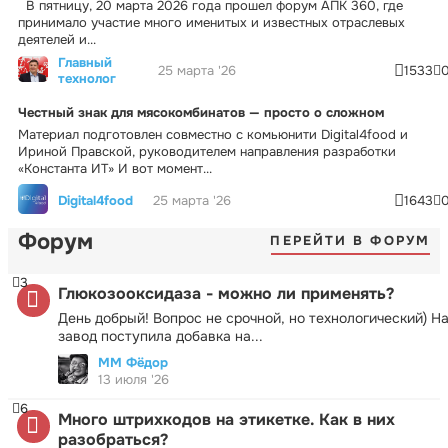
В пятницу, 20 марта 2026 года прошел форум АПК 360, где
принимало участие много именитых и известных отраслевых
деятелей и...
Главный
25 марта '26
1533
технолог
Честный знак для мясокомбинатов — просто о сложном
Материал подготовлен совместно с комьюнити Digital4food и
Ириной Правской, руководителем направления разработки
«Константа ИТ» И вот момент...
Digital4food
25 марта '26
1643
Форум
ПЕРЕЙТИ В ФОРУМ
3
Глюкозооксидаза - можно ли применять?
День добрый! Вопрос не срочной, но технологический) Н
завод поступила добавка на...
ММ Фёдор
13 июля '26
6
Много штрихкодов на этикетке. Как в них
разобраться?