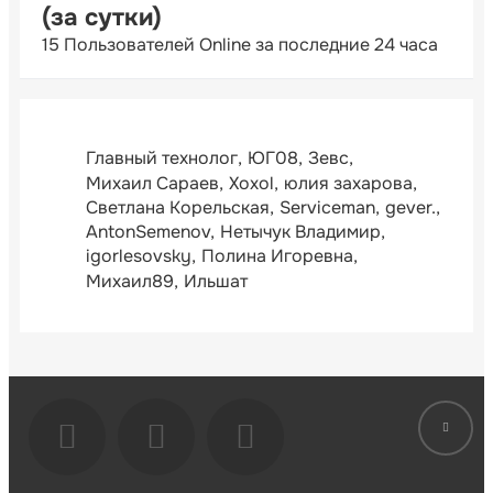
(за сутки)
15 Пользователей Online за последние 24 часа
Главный технолог
ЮГ08
Зевс
Михаил Сараев
Xoxol
юлия захарова
Светлана Корельская
Serviceman
gever.
AntonSemenov
Нетычук Владимир
igorlesovsky
Полина Игоревна
Михаил89
Ильшат