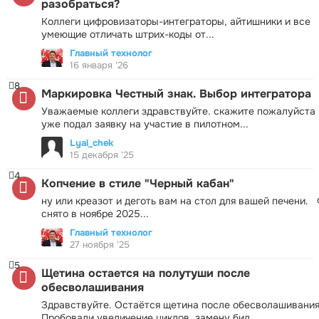
разобраться?
Коллеги цифровизаторы-интеграторы, айтишники и все
умеющие отличать штрих-коды от...
Главный технолог
16 января '26
8
Маркировка Честный знак. Выбор интегратора
Уважаемые коллеги здравствуйте. скажите пожалуйста 
уже подал заявку на участие в пилотном...
Lyal_chek
15 декабря '25
4
Копчение в стиле "Черный кабан"
ну или креазот и деготь вам на стол для вашей печени.
снято в ноябре 2025...
Главный технолог
27 ноября '25
5
Щетина остается на полутуши после
обесволашивания
Здравствуйте. Остаётся щетина после обесволашивания
Пробовали увеличение циклов, замену бил,...