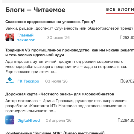
Блоги — Читаемое
ВСЕ БЛОГ
Сказочное средневековье на упаковке. Тренд?
Замки, рыцари, доспехи? Случайность или общеотраслевой тренд?
Главный
30 июля '26
253
технолог
Традиция VS промышленное производство: как мы искали рецепт
и технологию идеальной ндуи
Адаптировать аутентичный продукт под реалии современного
мясоперерабатывающего предприятия — задача нетривиальная.
Еще сложнее при этом не...
ГК Тэкспро
03 июля '26
897
Дорожная карта «Честного знака» для мясокомбинатов
Автор материала – Ирина Правская, руководитель направления
разработки «Константа ИТ» Материал подготовлен совместно с
партнером комьюнити по...
Digital4food
08 апреля '26
2264
Конференция "Будущее АПК" (Видео выступлений)