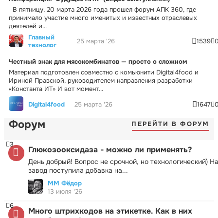
В пятницу, 20 марта 2026 года прошел форум АПК 360, где
принимало участие много именитых и известных отраслевых
деятелей и...
Главный
25 марта '26
1539
технолог
Честный знак для мясокомбинатов — просто о сложном
Материал подготовлен совместно с комьюнити Digital4food и
Ириной Правской, руководителем направления разработки
«Константа ИТ» И вот момент...
Digital4food
25 марта '26
1647
Форум
ПЕРЕЙТИ В ФОРУМ
3
Глюкозооксидаза - можно ли применять?
День добрый! Вопрос не срочной, но технологический) Н
завод поступила добавка на...
ММ Фёдор
13 июля '26
6
Много штрихкодов на этикетке. Как в них