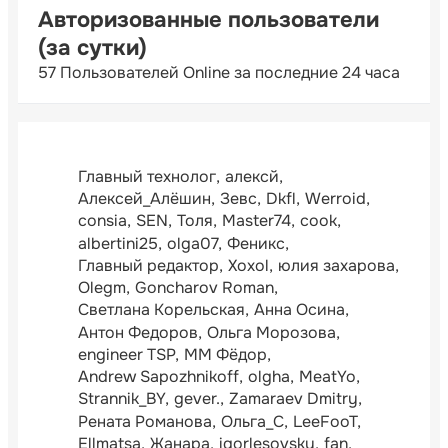
Авторизованные пользователи
(за сутки)
57 Пользователей Online за последние 24 часа
Главный технолог
алексй
Алексей_Алёшин
Зевс
Dkfl
Werroid
consia
SEN
Толя
Master74
cook
albertini25
olga07
Феникс
Главный редактор
Xoxol
юлия захарова
Olegm
Goncharov Roman
Светлана Корельская
Анна Осина
Антон Федоров
Ольга Морозова
engineer TSP
ММ Фёдор
Andrew Sapozhnikoff
olgha
MeatYo
Strannik_BY
gever.
Zamaraev Dmitry
Рената Романова
Ольга_С
LeeFooT
Ellmatsa
Жанара
igorlesovsky
fan