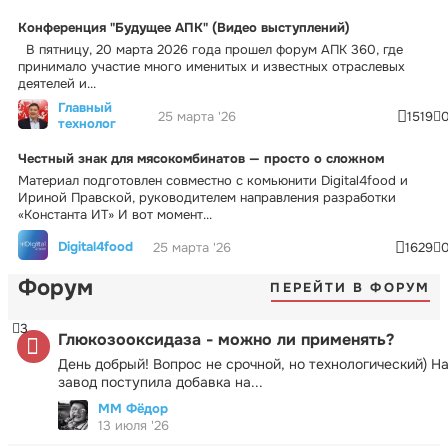
Конференция "Будущее АПК" (Видео выступлений)
В пятницу, 20 марта 2026 года прошел форум АПК 360, где
принимало участие много именитых и известных отраслевых
деятелей и...
Главный
25 марта '26
1519
технолог
Честный знак для мясокомбинатов — просто о сложном
Материал подготовлен совместно с комьюнити Digital4food и
Ириной Правской, руководителем направления разработки
«Константа ИТ» И вот момент...
Digital4food
25 марта '26
1629
Форум
ПЕРЕЙТИ В ФОРУМ
3
Глюкозооксидаза - можно ли применять?
День добрый! Вопрос не срочной, но технологический) Н
завод поступила добавка на...
ММ Фёдор
13 июля '26