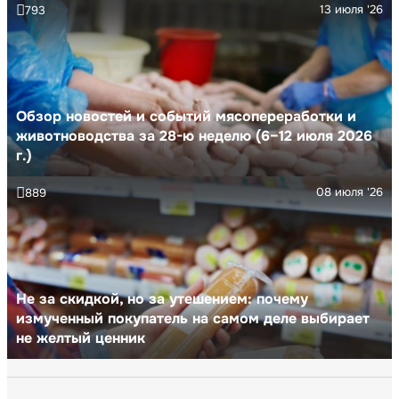
13 июля '26
793
Обзор новостей и событий мясопереработки и
животноводства за 28-ю неделю (6–12 июля 2026
г.)
08 июля '26
889
Не за скидкой, но за утешением: почему
измученный покупатель на самом деле выбирает
не желтый ценник