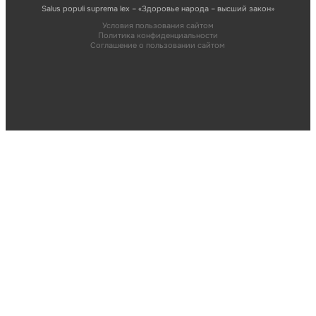
Salus populi suprema lex – «Здоровье народа – высший закон»
Условия пользования сайтом
Политика конфиденциальности
Соглашение о пользовании сайтом