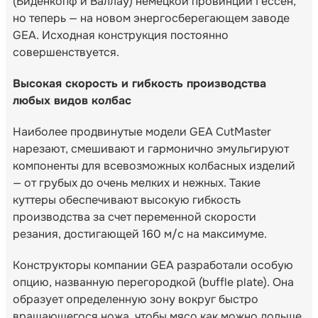
(Биденкопф и Валлау) немецкой провинции Гессен,
но теперь — на новом энергосберегающем заводе
GEA. Исходная конструкция постоянно
совершенствуется.
Высокая скорость и гибкость производства
любых видов колбас
Наиболее продвинутые модели GEA CutMaster
нарезают, смешивают и гармонично эмульгируют
компоненты для всевозможных колбасных изделий
— от грубых до очень мелких и нежных. Такие
куттеры обеспечивают высокую гибкость
производства за счет переменной скорости
резания, достигающей 160 м/c на максимуме.
Конструкторы компании GEA разработали особую
опцию, названную перегородкой (buffle plate). Она
образует определенную зону вокруг быстро
вращающегося ножа, чтобы мясо как можно дольше