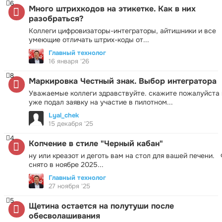
6
Много штрихкодов на этикетке. Как в них
разобраться?
Коллеги цифровизаторы-интеграторы, айтишники и все
умеющие отличать штрих-коды от...
Главный технолог
16 января '26
8
Маркировка Честный знак. Выбор интегратора
Уважаемые коллеги здравствуйте. скажите пожалуйста 
уже подал заявку на участие в пилотном...
Lyal_chek
15 декабря '25
4
Копчение в стиле "Черный кабан"
ну или креазот и деготь вам на стол для вашей печени.
снято в ноябре 2025...
Главный технолог
27 ноября '25
5
Щетина остается на полутуши после
обесволашивания