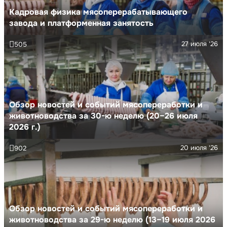
Кадровая физика мясоперерабатывающего
завода и платформенная занятость
27 июля '26
505
Обзор новостей и событий мясопереработки и
животноводства за 30-ю неделю (20–26 июля
2026 г.)
20 июля '26
902
Обзор новостей и событий мясопереработки и
животноводства за 29-ю неделю (13–19 июля 2026