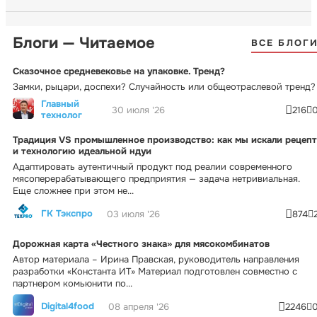
Блоги — Читаемое
ВСЕ БЛОГ
Сказочное средневековье на упаковке. Тренд?
Замки, рыцари, доспехи? Случайность или общеотраслевой тренд?
Главный
30 июля '26
216
технолог
Традиция VS промышленное производство: как мы искали рецепт
и технологию идеальной ндуи
Адаптировать аутентичный продукт под реалии современного
мясоперерабатывающего предприятия — задача нетривиальная.
Еще сложнее при этом не...
ГК Тэкспро
03 июля '26
874
Дорожная карта «Честного знака» для мясокомбинатов
Автор материала – Ирина Правская, руководитель направления
разработки «Константа ИТ» Материал подготовлен совместно с
партнером комьюнити по...
Digital4food
08 апреля '26
2246