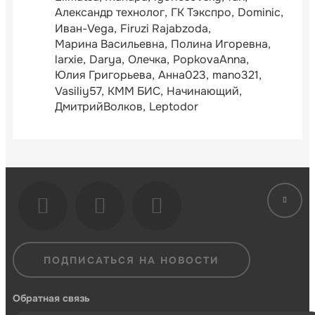
Александр технолог
ГК Тэкспро
Dominic
Иван-Vega
Firuzi Rajabzoda
Марина Васильевна
Полина Игоревна
larxie
Darya
Олечка
PopkovaAnna
Юлия Григорьева
Анна023
mano321
Vasiliy57
КММ БИС
Начинающий
ДмитрийВолков
Leptodor
ПОДПИСАТЬСЯ НА НОВОСТИ
Обратная связь