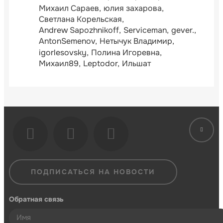
Михаил Сараев
юлия захарова
Светлана Корельская
Andrew Sapozhnikoff
Serviceman
gever.
AntonSemenov
Нетычук Владимир
igorlesovsky
Полина Игоревна
Михаил89
Leptodor
Ильшат
ПОДПИСАТЬСЯ НА НОВОСТИ
Обратная связь