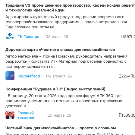
Традиция VS промышленное производство: как мы искали рецепт
и технологию идеальной ндуи
Адаптировать аутентичный продукт под реалии современного
мясоперерабатывающего предприятия — задача нетривиальная.
Еще сложнее при этом не...
ГК Тэкспро
03 июля '26
897
Дорожная карта «Честного знака» для мясокомбинатов
Автор материала – Ирина Правская, руководитель направления
разработки «Константа ИТ» Материал подготовлен совместно с
партнером комьюнити по...
Digital4food
08 апреля '26
2264
Конференция "Будущее АПК" (Видео выступлений)
В пятницу, 20 марта 2026 года прошел форум АПК 360, где
принимало участие много именитых и известных отраслевых
деятелей и...
Главный
25 марта '26
1539
технолог
Честный знак для мясокомбинатов — просто о сложном
Материал подготовлен совместно с комьюнити Digital4food и