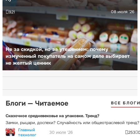
08 июля '26
921
Не за скидкой, но за утешением: почему
измученный покупатель на самом деле выбирает
не желтый ценник
Блоги — Читаемое
ВСЕ БЛОГ
Сказочное средневековье на упаковке. Тренд?
Замки, рыцари, доспехи? Случайность или общеотраслевой тренд?
Главный
30 июля '26
253
технолог