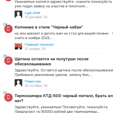
Уважаемые коллеги здравствуйте. скажите пожалуйста 
уже подал заявку на участие в пилотном...
Lyal_chek
15 декабря '25
4
Копчение в стиле "Черный кабан"
ну или креазот и деготь вам на стол для вашей печени.
снято в ноябре 2025...
Главный технолог
27 ноября '25
5
Щетина остается на полутуши после
обесволашивания
Здравствуйте. Остаётся щетина после обесволашивания
Пробовали увеличение циклов, замену бил,...
Павел пан
25 октября '25
2
Термокамера КТД-500 черный металл, брать ил
нет?
Здравствуйте, уважаемые! Посоветуйте, пожалуйста.
Предлагают по 80000 рублей две термокамеры...