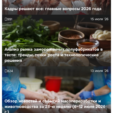
Кадры решают все: главные вопросы 2026 года
15 июля '26
991
Анализ рынка замороженных полуфабрикатов в
тесте: тренды, точки роста и технологические
решения
13 июля '26
824
Обзор новостей и событий мясопереработки и
животноводства за 28-ю неделю (6–12 июля 2026
г.)