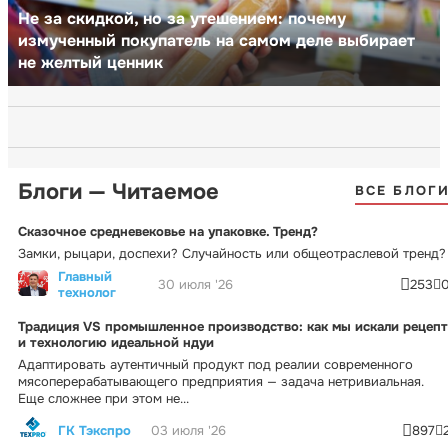
Не за скидкой, но за утешением: почему
измученный покупатель на самом деле выбирает
не желтый ценник
Блоги — Читаемое
ВСЕ БЛОГ
Сказочное средневековье на упаковке. Тренд?
Замки, рыцари, доспехи? Случайность или общеотраслевой тренд?
Главный
30 июля '26
253
технолог
Традиция VS промышленное производство: как мы искали рецепт
и технологию идеальной ндуи
Адаптировать аутентичный продукт под реалии современного
мясоперерабатывающего предприятия — задача нетривиальная.
Еще сложнее при этом не...
ГК Тэкспро
03 июля '26
897