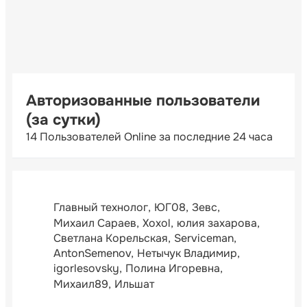
Авторизованные пользователи
(за сутки)
14 Пользователей Online за последние 24 часа
Главный технолог
ЮГ08
Зевс
Михаил Сараев
Xoxol
юлия захарова
Светлана Корельская
Serviceman
AntonSemenov
Нетычук Владимир
igorlesovsky
Полина Игоревна
Михаил89
Ильшат