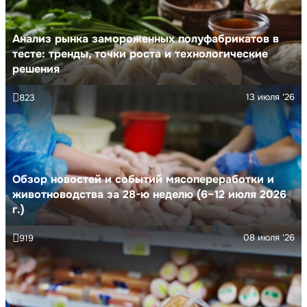
Анализ рынка замороженных полуфабрикатов в
тесте: тренды, точки роста и технологические
решения
13 июля '26
823
Обзор новостей и событий мясопереработки и
животноводства за 28-ю неделю (6–12 июля 2026
г.)
08 июля '26
919