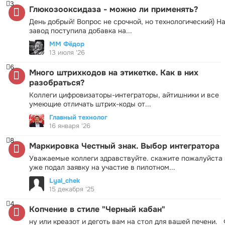
3
Глюкозооксидаза - можно ли применять?
День добрый! Вопрос не срочной, но технологический) Н
завод поступила добавка на...
ММ Фёдор
13 июля '26
6
Много штрихкодов на этикетке. Как в них
разобраться?
Коллеги цифровизаторы-интеграторы, айтишники и все
умеющие отличать штрих-коды от...
Главный технолог
16 января '26
8
Маркировка Честный знак. Выбор интегратора
Уважаемые коллеги здравствуйте. скажите пожалуйста 
уже подал заявку на участие в пилотном...
Lyal_chek
15 декабря '25
4
Копчение в стиле "Черный кабан"
ну или креазот и деготь вам на стол для вашей печени.