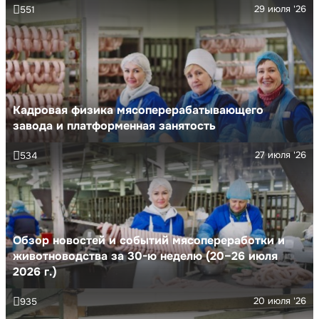
29 июля '26
551
Кадровая физика мясоперерабатывающего
завода и платформенная занятость
27 июля '26
534
Обзор новостей и событий мясопереработки и
животноводства за 30-ю неделю (20–26 июля
2026 г.)
20 июля '26
935