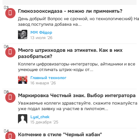
3
Глюкозооксидаза - можно ли применять?
День добрый! Вопрос не срочной, но технологический) Н
завод поступила добавка на...
ММ Фёдор
13 июля '26
6
Много штрихкодов на этикетке. Как в них
разобраться?
Коллеги цифровизаторы-интеграторы, айтишники и все
умеющие отличать штрих-коды от...
Главный технолог
16 января '26
8
Маркировка Честный знак. Выбор интегратора
Уважаемые коллеги здравствуйте. скажите пожалуйста 
уже подал заявку на участие в пилотном...
Lyal_chek
15 декабря '25
4
Копчение в стиле "Черный кабан"