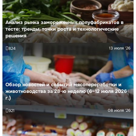
Анализ рынка замороженных полуфабрикатов в
тесте: тренды, точки роста и технологические
решения
13 июля '26
824
Обзор новостей и событий мясопереработки и
животноводства за 28-ю неделю (6–12 июля 2026
г.)
08 июля '26
921