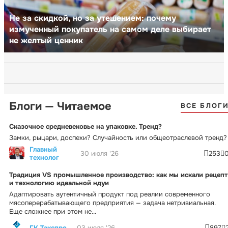
Не за скидкой, но за утешением: почему
измученный покупатель на самом деле выбирает
не желтый ценник
Блоги — Читаемое
ВСЕ БЛОГ
Сказочное средневековье на упаковке. Тренд?
Замки, рыцари, доспехи? Случайность или общеотраслевой тренд?
Главный
30 июля '26
253
технолог
Традиция VS промышленное производство: как мы искали рецепт
и технологию идеальной ндуи
Адаптировать аутентичный продукт под реалии современного
мясоперерабатывающего предприятия — задача нетривиальная.
Еще сложнее при этом не...
ГК Тэкспро
03 июля '26
897