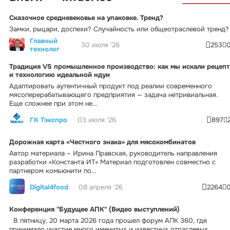
Сказочное средневековье на упаковке. Тренд?
Замки, рыцари, доспехи? Случайность или общеотраслевой тренд?
Главный
30 июля '26
253
технолог
Традиция VS промышленное производство: как мы искали рецепт
и технологию идеальной ндуи
Адаптировать аутентичный продукт под реалии современного
мясоперерабатывающего предприятия — задача нетривиальная.
Еще сложнее при этом не...
ГК Тэкспро
03 июля '26
897
Дорожная карта «Честного знака» для мясокомбинатов
Автор материала – Ирина Правская, руководитель направления
разработки «Константа ИТ» Материал подготовлен совместно с
партнером комьюнити по...
Digital4food
08 апреля '26
2264
Конференция "Будущее АПК" (Видео выступлений)
В пятницу, 20 марта 2026 года прошел форум АПК 360, где
принимало участие много именитых и известных отраслевых