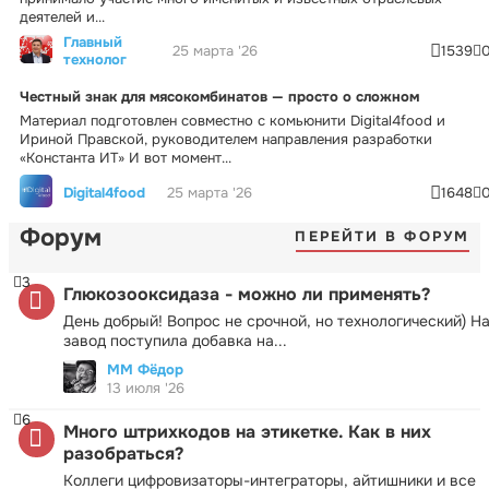
деятелей и...
Главный
25 марта '26
1539
технолог
Честный знак для мясокомбинатов — просто о сложном
Материал подготовлен совместно с комьюнити Digital4food и
Ириной Правской, руководителем направления разработки
«Константа ИТ» И вот момент...
Digital4food
25 марта '26
1648
Форум
ПЕРЕЙТИ В ФОРУМ
3
Глюкозооксидаза - можно ли применять?
День добрый! Вопрос не срочной, но технологический) Н
завод поступила добавка на...
ММ Фёдор
13 июля '26
6
Много штрихкодов на этикетке. Как в них
разобраться?
Коллеги цифровизаторы-интеграторы, айтишники и все