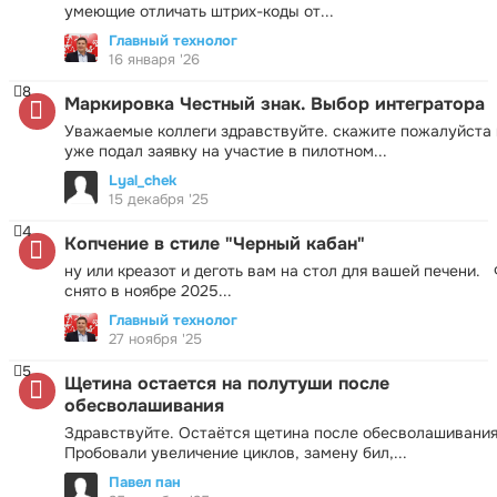
умеющие отличать штрих-коды от...
Главный технолог
16 января '26
8
Маркировка Честный знак. Выбор интегратора
Уважаемые коллеги здравствуйте. скажите пожалуйста 
уже подал заявку на участие в пилотном...
Lyal_chek
15 декабря '25
4
Копчение в стиле "Черный кабан"
ну или креазот и деготь вам на стол для вашей печени.
снято в ноябре 2025...
Главный технолог
27 ноября '25
5
Щетина остается на полутуши после
обесволашивания
Здравствуйте. Остаётся щетина после обесволашивания
Пробовали увеличение циклов, замену бил,...
Павел пан