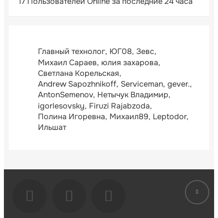
17 Пользователей Online за последние 24 часа
Главный технолог
ЮГ08
Зевс
Михаил Сараев
юлия захарова
Светлана Корельская
Andrew Sapozhnikoff
Serviceman
gever.
AntonSemenov
Нетычук Владимир
igorlesovsky
Firuzi Rajabzoda
Полина Игоревна
Михаил89
Leptodor
Ильшат