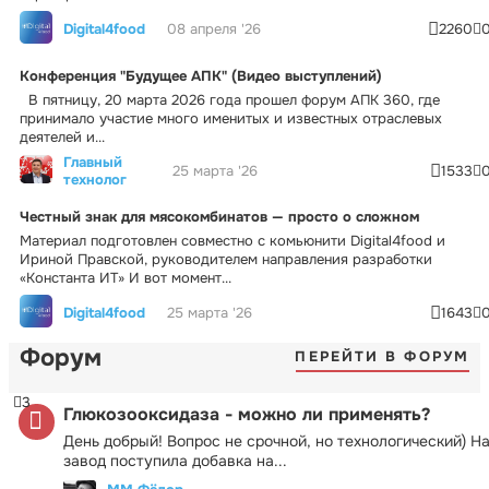
Digital4food
08 апреля '26
2260
Конференция "Будущее АПК" (Видео выступлений)
В пятницу, 20 марта 2026 года прошел форум АПК 360, где
принимало участие много именитых и известных отраслевых
деятелей и...
Главный
25 марта '26
1533
технолог
Честный знак для мясокомбинатов — просто о сложном
Материал подготовлен совместно с комьюнити Digital4food и
Ириной Правской, руководителем направления разработки
«Константа ИТ» И вот момент...
Digital4food
25 марта '26
1643
Форум
ПЕРЕЙТИ В ФОРУМ
3
Глюкозооксидаза - можно ли применять?
День добрый! Вопрос не срочной, но технологический) Н
завод поступила добавка на...