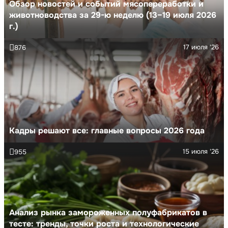
Обзор новостей и событий мясопереработки и
животноводства за 29-ю неделю (13–19 июля 2026
г.)
17 июля '26
876
Кадры решают все: главные вопросы 2026 года
15 июля '26
955
Анализ рынка замороженных полуфабрикатов в
тесте: тренды, точки роста и технологические