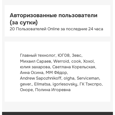
Авторизованные пользователи
(за сутки)
20 Пользователей Online за последние 24 часа
Главный технолог
ЮГ08
Зевс
Михаил Сараев
Werroid
cook
Xoxol
юлия захарова
Светлана Корельская
Анна Осина
ММ Фёдор
Andrew Sapozhnikoff
olgha
Serviceman
gever.
Ellmatsa
igorlesovsky
ГК Тэкспро
Оноре
Полина Игоревна