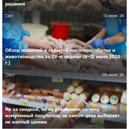
решения
13 июля '26
811
Обзор новостей и событий мясопереработки и
животноводства за 28-ю неделю (6–12 июля 2026
г.)
08 июля '26
907
Не за скидкой, но за утешением: почему
измученный покупатель на самом деле выбирает
не желтый ценник