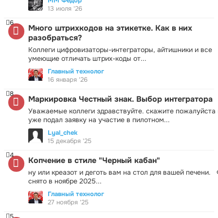
ММ Фёдор
13 июля '26
6
Много штрихкодов на этикетке. Как в них
разобраться?
Коллеги цифровизаторы-интеграторы, айтишники и все
умеющие отличать штрих-коды от...
Главный технолог
16 января '26
8
Маркировка Честный знак. Выбор интегратора
Уважаемые коллеги здравствуйте. скажите пожалуйста 
уже подал заявку на участие в пилотном...
Lyal_chek
15 декабря '25
4
Копчение в стиле "Черный кабан"
ну или креазот и деготь вам на стол для вашей печени.
снято в ноябре 2025...
Главный технолог
27 ноября '25
5