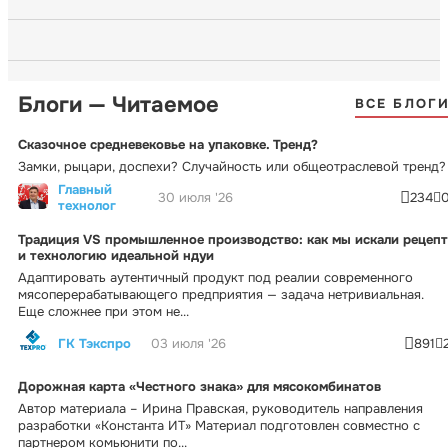
Блоги — Читаемое
ВСЕ БЛОГ
Сказочное средневековье на упаковке. Тренд?
Замки, рыцари, доспехи? Случайность или общеотраслевой тренд?
Главный
30 июля '26
234
технолог
Традиция VS промышленное производство: как мы искали рецепт
и технологию идеальной ндуи
Адаптировать аутентичный продукт под реалии современного
мясоперерабатывающего предприятия — задача нетривиальная.
Еще сложнее при этом не...
ГК Тэкспро
03 июля '26
891
Дорожная карта «Честного знака» для мясокомбинатов
Автор материала – Ирина Правская, руководитель направления
разработки «Константа ИТ» Материал подготовлен совместно с
партнером комьюнити по...