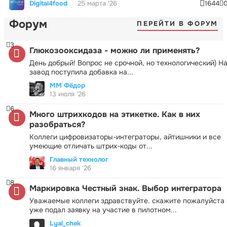
Digital4food
25 марта '26
1644
Форум
ПЕРЕЙТИ В ФОРУМ
3
Глюкозооксидаза - можно ли применять?
День добрый! Вопрос не срочной, но технологический) Н
завод поступила добавка на...
ММ Фёдор
13 июля '26
6
Много штрихкодов на этикетке. Как в них
разобраться?
Коллеги цифровизаторы-интеграторы, айтишники и все
умеющие отличать штрих-коды от...
Главный технолог
16 января '26
8
Маркировка Честный знак. Выбор интегратора
Уважаемые коллеги здравствуйте. скажите пожалуйста 
уже подал заявку на участие в пилотном...
Lyal_chek