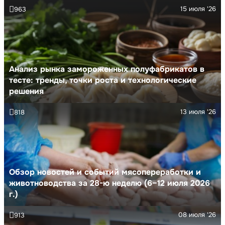
15 июля '26
963
Анализ рынка замороженных полуфабрикатов в
тесте: тренды, точки роста и технологические
решения
13 июля '26
818
Обзор новостей и событий мясопереработки и
животноводства за 28-ю неделю (6–12 июля 2026
г.)
08 июля '26
913