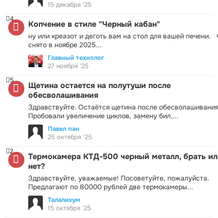
15 декабря '25
4
Копчение в стиле "Черный кабан"
ну или креазот и деготь вам на стол для вашей печени.
снято в ноябре 2025...
Главный технолог
27 ноября '25
5
Щетина остается на полутуши после
обесволашивания
Здравствуйте. Остаётся щетина после обесволашивания
Пробовали увеличение циклов, замену бил,...
Павел пан
25 октября '25
2
Термокамера КТД-500 черный металл, брать ил
нет?
Здравствуйте, уважаемые! Посоветуйте, пожалуйста.
Предлагают по 80000 рублей две термокамеры...
Талалихум
15 октября '25