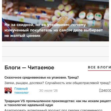
Не за скидкой, но за утешением: почему
измученный покупатель на самом деле выбирает
не желтый ценник
Блоги — Читаемое
ВСЕ БЛОГ
Сказочное средневековье на упаковке. Тренд?
Замки, рыцари, доспехи? Случайность или общеотраслевой тренд?
Главный
30 июля '26
240
технолог
Традиция VS промышленное производство: как мы искали рецепт
и технологию идеальной ндуи
Адаптировать аутентичный продукт под реалии современного