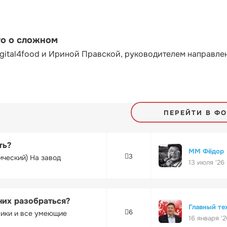
то о сложном
gital4food и Ириной Правской, руководителем направле
ПЕРЕЙТИ В Ф
ть?
ММ Фёдор
3
ический) На завод
13 июля '26
них разобраться?
Главный те
6
ники и все умеющие
16 января '2