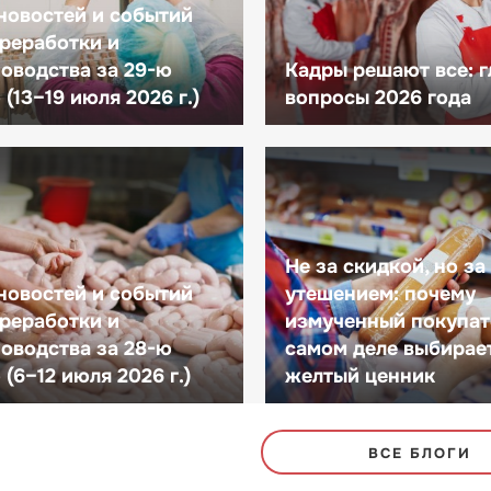
новостей и событий
реработки и
оводства за 29-ю
Кадры решают все: 
(13–19 июля 2026 г.)
вопросы 2026 года
Не за скидкой, но за
новостей и событий
утешением: почему
реработки и
измученный покупат
оводства за 28-ю
самом деле выбирае
(6–12 июля 2026 г.)
желтый ценник
ВСЕ БЛОГИ