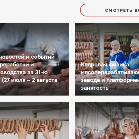
СМОТРЕТЬ В
новостей и событий
реработки и
Кадровая физика
оводства за 31-ю
мясоперерабатываю
(27 июля – 2 августа
завода и платформе
)
занятость