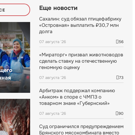
Еще новости
СЕ
Сахалин: суд обязал птицефабрику
«Островная» выплатить ₽30,7 млн
долга
07 августа '26
56
«Мираторг» призвал животноводов
сделать ставку на отечественную
геномную оценку
щего
нная
07 августа '26
73
Арбитраж поддержал компанию
«Анком» в споре с ЧМПЗ о
товарном знаке «Губернский»
07 августа '26
90
Суд ограничился предупреждением
Брянского мясокомбината вместо