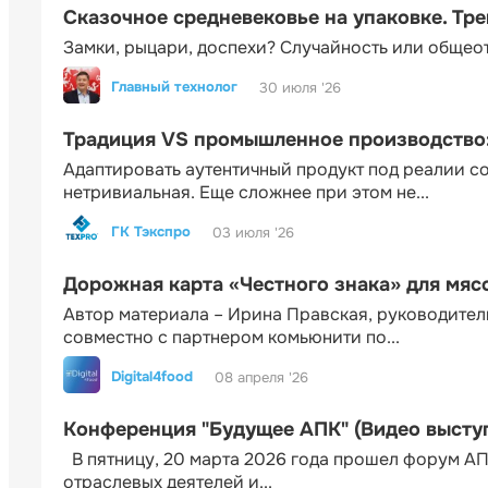
Сказочное средневековье на упаковке. Тр
Замки, рыцари, доспехи? Случайность или общео
Главный технолог
30 июля '26
Традиция VS промышленное производство: 
Адаптировать аутентичный продукт под реалии 
нетривиальная. Еще сложнее при этом не...
ГК Тэкспро
03 июля '26
Дорожная карта «Честного знака» для мя
Автор материала – Ирина Правская, руководител
совместно с партнером комьюнити по...
Digital4food
08 апреля '26
Конференция "Будущее АПК" (Видео высту
В пятницу, 20 марта 2026 года прошел форум АП
отраслевых деятелей и...