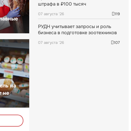
штрафа в ₽100 тысяч
07 августа '26
119
главные
РУДН учитывает запросы и роль
бизнеса в подготовке зоотехников
07 августа '26
107
ель на
т не