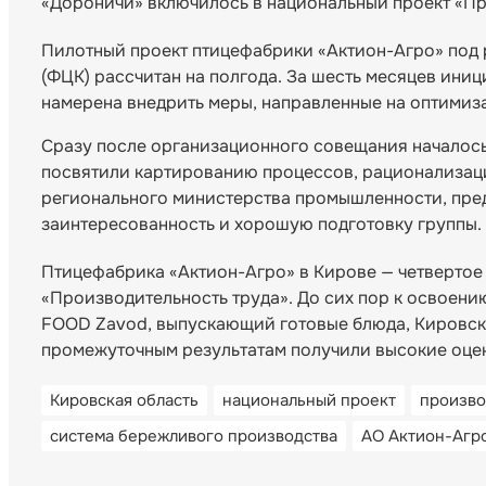
«Дороничи» включилось в национальный проект «Пр
Пилотный проект птицефабрики «Актион-Агро» под 
(ФЦК) рассчитан на полгода. За шесть месяцев иниц
намерена внедрить меры, направленные на оптимиз
Сразу после организационного совещания началос
посвятили картированию процессов, рационализаци
регионального министерства промышленности, пред
заинтересованность и хорошую подготовку группы.
Птицефабрика «Актион-Агро» в Кирове — четвертое
«Производительность труда». До сих пор к освоен
FOOD Zavod, выпускающий готовые блюда, Кировск
промежуточным результатам получили высокие оце
Кировская область
национальный проект
произво
система бережливого производства
АО Актион-Агр