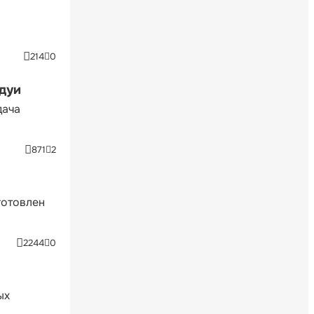
214
0
ндуи
дача
871
2
готовлен
2244
0
ых