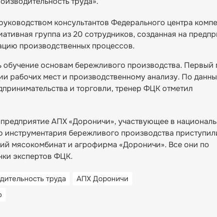
оизводительность труда».
руководством консультантов Федерального центра комп
иативная группа из 20 сотрудников, созданная на предпр
ацию производственных процессов.
ь обучение основам бережливого производства. Первый
и рабочих мест и производственному анализу. По данн
принимательства и торговли, тренер ФЦК отметил
 предприятие АПХ «Дороничи», участвующее в националь
ию инструментария бережливого производства приступил
ий мясокомбинат и агрофирма «Дороничи». Все они по
нки экспертов ФЦК.
дительность труда
АПХ Дороничи
о