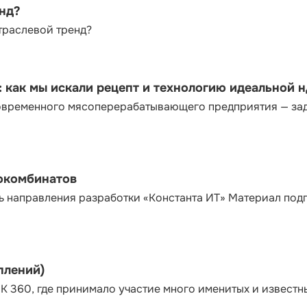
енд?
траслевой тренд?
как мы искали рецепт и технологию идеальной 
современного мясоперерабатывающего предприятия — за
сокомбинатов
ь направления разработки «Константа ИТ» Материал под
плений)
К 360, где принимало участие много именитых и известн