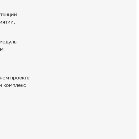
етенций
иятии,
 модуль
ым
ном проекте
и комплекс