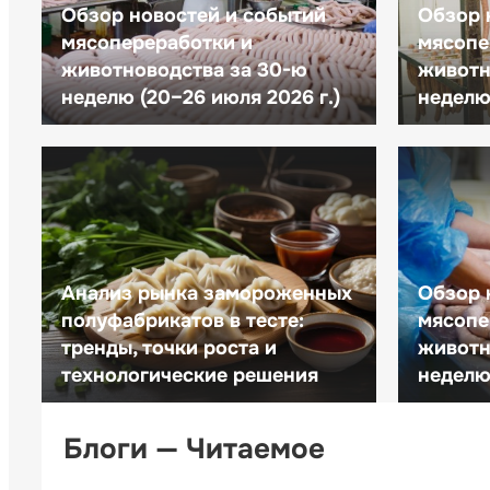
Обзор новостей и событий
Обзор 
мясопереработки и
мясопе
животноводства за 30-ю
животн
неделю (20–26 июля 2026 г.)
неделю 
Анализ рынка замороженных
Обзор 
полуфабрикатов в тесте:
мясопе
тренды, точки роста и
животн
технологические решения
неделю 
Блоги — Читаемое