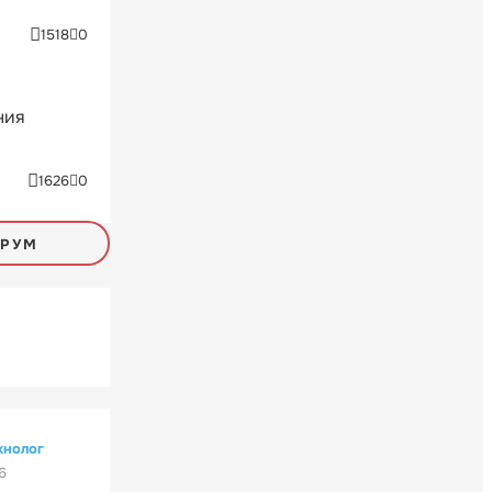
1518
0
ния
1626
0
ОРУМ
хнолог
6