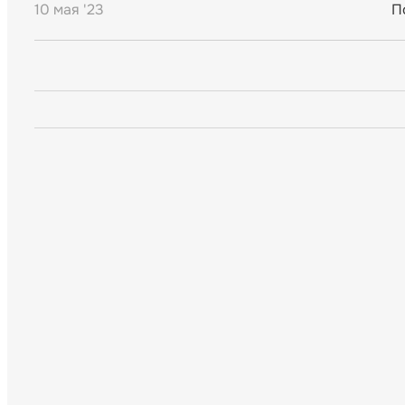
10 мая '23
П