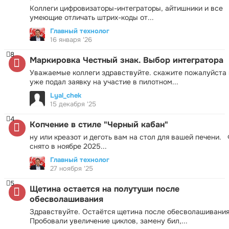
Коллеги цифровизаторы-интеграторы, айтишники и все
умеющие отличать штрих-коды от...
Главный технолог
16 января '26
8
Маркировка Честный знак. Выбор интегратора
Уважаемые коллеги здравствуйте. скажите пожалуйста 
уже подал заявку на участие в пилотном...
Lyal_chek
15 декабря '25
4
Копчение в стиле "Черный кабан"
ну или креазот и деготь вам на стол для вашей печени.
снято в ноябре 2025...
Главный технолог
27 ноября '25
5
Щетина остается на полутуши после
обесволашивания
Здравствуйте. Остаётся щетина после обесволашивания
Пробовали увеличение циклов, замену бил,...