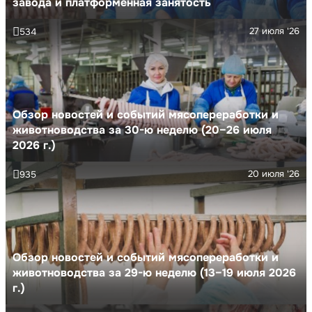
завода и платформенная занятость
27 июля '26
534
Обзор новостей и событий мясопереработки и
животноводства за 30-ю неделю (20–26 июля
2026 г.)
20 июля '26
935
Обзор новостей и событий мясопереработки и
животноводства за 29-ю неделю (13–19 июля 2026
г.)