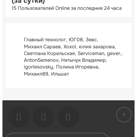
(за сутки)
15 Пользователей Online за последние 24 часа
Главный технолог
ЮГ08
Зевс
Михаил Сараев
Xoxol
юлия захарова
Светлана Корельская
Serviceman
gever.
AntonSemenov
Нетычук Владимир
igorlesovsky
Полина Игоревна
Михаил89
Ильшат