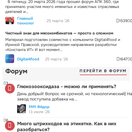
В пятницу, 20 марта 2026 года прошел форум АПК 360, где
принимало участие много именитых и известных отраслевых
деятелей и...
Главный
25 марта '26
1539
технолог
Честный знак для мясокомбинатов — просто о сложном
Материал подготовлен совместно с комьюнити Digital4food и
Ириной Правской, руководителем направления разработки
«Константа ИТ» И вот момент...
Digital4food
25 марта '26
1647
Форум
ПЕРЕЙТИ В ФОРУМ
3
Глюкозооксидаза - можно ли применять?
День добрый! Вопрос не срочной, но технологический) Н
завод поступила добавка на...
ММ Фёдор
13 июля '26
6
Много штрихкодов на этикетке. Как в них
разобраться?