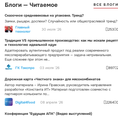
Блоги — Читаемое
ВСЕ БЛОГ
Сказочное средневековье на упаковке. Тренд?
Замки, рыцари, доспехи? Случайность или общеотраслевой тренд?
Главный
30 июля '26
253
технолог
Традиция VS промышленное производство: как мы искали рецепт
и технологию идеальной ндуи
Адаптировать аутентичный продукт под реалии современного
мясоперерабатывающего предприятия — задача нетривиальная.
Еще сложнее при этом не...
ГК Тэкспро
03 июля '26
897
Дорожная карта «Честного знака» для мясокомбинатов
Автор материала – Ирина Правская, руководитель направления
разработки «Константа ИТ» Материал подготовлен совместно с
партнером комьюнити по...
Digital4food
08 апреля '26
2264
Конференция "Будущее АПК" (Видео выступлений)