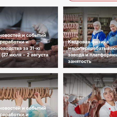
новостей и событий
реработки и
Кадровая физика
оводства за 31-ю
мясоперерабатываю
(27 июля – 2 августа
завода и платформе
)
занятость
новостей и событий
реработки и