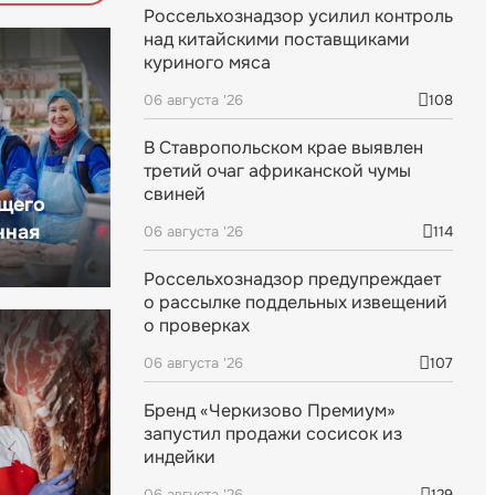
Россельхознадзор усилил контроль
над китайскими поставщиками
куриного мяса
06 августа '26
108
В Ставропольском крае выявлен
третий очаг африканской чумы
свиней
щего
нная
06 августа '26
114
Россельхознадзор предупреждает
о рассылке поддельных извещений
о проверках
06 августа '26
107
Бренд «Черкизово Премиум»
запустил продажи сосисок из
индейки
06 августа '26
129