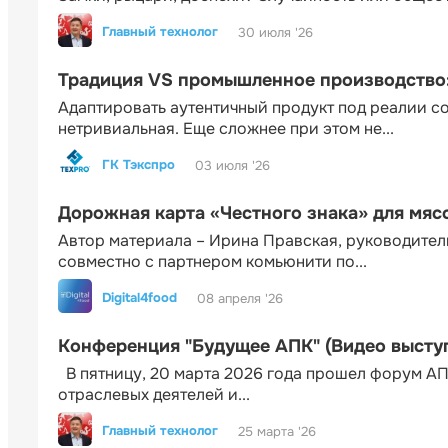
Главный технолог
30 июля '26
Традиция VS промышленное производство: 
Адаптировать аутентичный продукт под реалии 
нетривиальная. Еще сложнее при этом не...
ГК Тэкспро
03 июля '26
Дорожная карта «Честного знака» для мя
Автор материала – Ирина Правская, руководител
совместно с партнером комьюнити по...
Digital4food
08 апреля '26
Конференция "Будущее АПК" (Видео высту
В пятницу, 20 марта 2026 года прошел форум АП
отраслевых деятелей и...
Главный технолог
25 марта '26