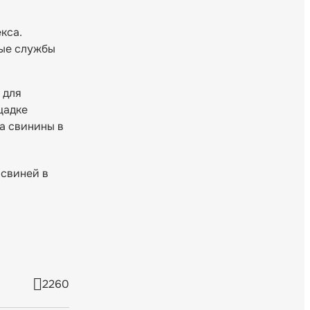
кса.
ные службы
 для
щадке
а свинины в
 свиней в
2260