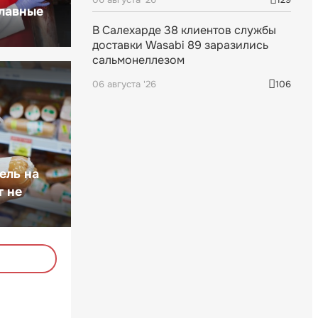
главные
В Салехарде 38 клиентов службы
доставки Wasabi 89 заразились
сальмонеллезом
06 августа '26
106
ель на
т не