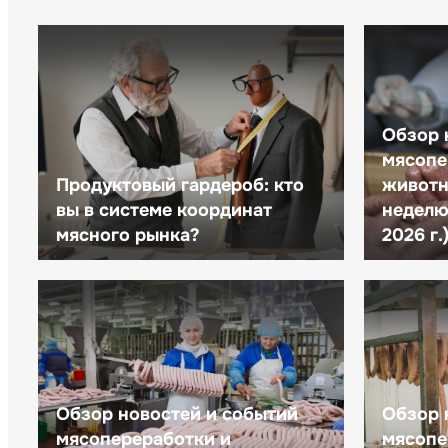
Обзор 
мясопе
Продуктовый гардероб: кто
животн
вы в системе координат
неделю 
мясного рынка?
2026 г.
Обзор новостей и событий
Обзор 
мясопереработки и
мясопе