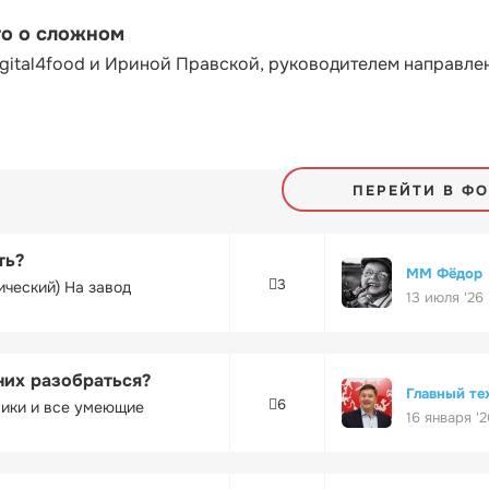
то о сложном
gital4food и Ириной Правской, руководителем направле
ПЕРЕЙТИ В Ф
ть?
ММ Фёдор
3
ический) На завод
13 июля '26
них разобраться?
Главный те
6
ники и все умеющие
16 января '2