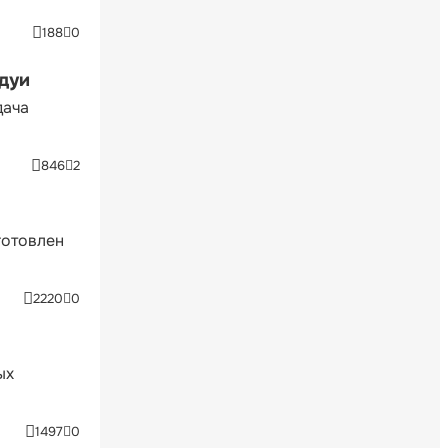
188
0
ндуи
дача
846
2
готовлен
2220
0
ых
1497
0