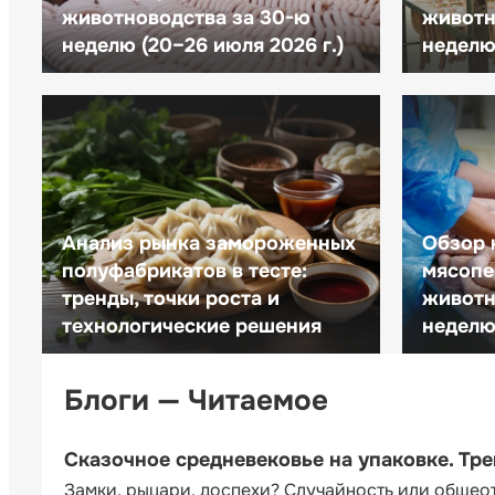
животноводства за 30-ю
животн
неделю (20–26 июля 2026 г.)
неделю 
Анализ рынка замороженных
Обзор 
полуфабрикатов в тесте:
мясопе
тренды, точки роста и
животн
технологические решения
неделю 
Блоги — Читаемое
Сказочное средневековье на упаковке. Тр
Замки, рыцари, доспехи? Случайность или общео