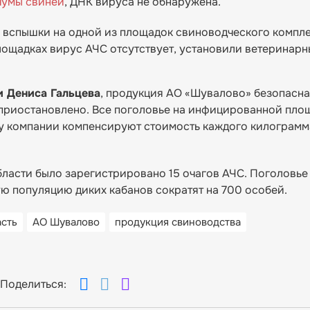
чумы свиней
, ДНК вируса не обнаружена.
е вспышки на одной из площадок свиноводческого компле
лощадках вирус АЧС отсутствует, установили ветеринар
и Дениса Гальцева
, продукция АО «Шувалово» безопасна
 приостановлено. Все поголовье на инфицированной пло
му компании компенсируют стоимость каждого килограмм
бласти было зарегистрировано 15 очагов АЧС. Поголовье
ую популяцию диких кабанов сократят на 700 особей.
асть
АО Шувалово
продукция свиноводства
Поделиться: