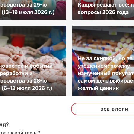
оводства за 29-ю
Кадры решают все: 
(13–19 июля 2026 г.)
вопросы 2026 года
Не за скидкой, но за
новостей и событий
утешением: почему
реработки и
измученный покупат
оводства за 28-ю
самом деле выбирае
(6–12 июля 2026 г.)
желтый ценник
ВСЕ БЛОГИ
енд?
траслевой тренд?