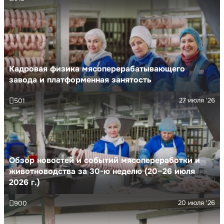
Кадровая физика мясоперерабатывающего
завода и платформенная занятость
27 июля '26
501
Обзор новостей и событий мясопереработки и
животноводства за 30-ю неделю (20–26 июля
2026 г.)
20 июля '26
900