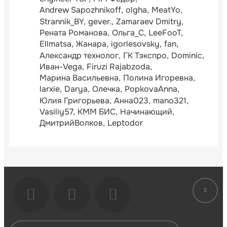
Andrew Sapozhnikoff
olgha
MeatYo
Strannik_BY
gever.
Zamaraev Dmitry
Рената Романова
Ольга_С
LeeFooT
Ellmatsa
Жанара
igorlesovsky
fan
Александр технолог
ГК Тэкспро
Dominic
Иван-Vega
Firuzi Rajabzoda
Марина Васильевна
Полина Игоревна
larxie
Darya
Олечка
PopkovaAnna
Юлия Григорьева
Анна023
mano321
Vasiliy57
КММ БИС
Начинающий
ДмитрийВолков
Leptodor