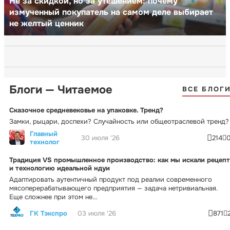
Не за скидкой, но за утешением: почему
измученный покупатель на самом деле выбирает
не желтый ценник
Блоги — Читаемое
ВСЕ БЛОГ
Сказочное средневековье на упаковке. Тренд?
Замки, рыцари, доспехи? Случайность или общеотраслевой тренд?
Главный
30 июля '26
214
технолог
Традиция VS промышленное производство: как мы искали рецепт
и технологию идеальной ндуи
Адаптировать аутентичный продукт под реалии современного
мясоперерабатывающего предприятия — задача нетривиальная.
Еще сложнее при этом не...
ГК Тэкспро
03 июля '26
871