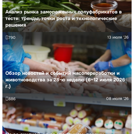
Анализ рынка замороженных полуфабрикатов в
тесте: тренды, точки роста и технологические
решения
13 июля '26
790
Обзор новостей и событий мясопереработки и
животноводства за 28-ю неделю (6–12 июля 2026
г.)
08 июля '26
886