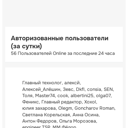
Авторизованные пользователи
(за сутки)
56 Пользователей Online за последние 24 часа
Главный технолог
алексй
Алексей_Алёшин
Зевс
Dkfl
consia
SEN
Толя
Master74
cook
albertini25
olga07
Феникс
Главный редактор
Xoxol
юлия захарова
Olegm
Goncharov Roman
Светлана Корельская
Анна Осина
Антон Федоров
Ольга Морозова
engineer TSP
ММ Фёдор