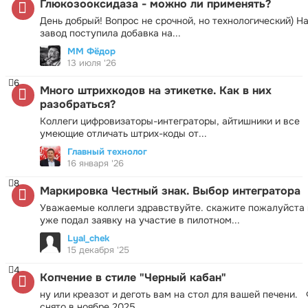
Глюкозооксидаза - можно ли применять?
День добрый! Вопрос не срочной, но технологический) Н
завод поступила добавка на...
ММ Фёдор
13 июля '26
6
Много штрихкодов на этикетке. Как в них
разобраться?
Коллеги цифровизаторы-интеграторы, айтишники и все
умеющие отличать штрих-коды от...
Главный технолог
16 января '26
8
Маркировка Честный знак. Выбор интегратора
Уважаемые коллеги здравствуйте. скажите пожалуйста 
уже подал заявку на участие в пилотном...
Lyal_chek
15 декабря '25
4
Копчение в стиле "Черный кабан"
ну или креазот и деготь вам на стол для вашей печени.
снято в ноябре 2025...