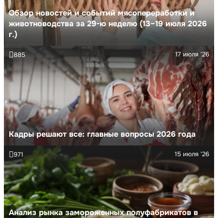
Обзор новостей и событий мясопереработки и
животноводства за 29-ю неделю (13–19 июля 2026
г.)
17 июля '26
885
Кадры решают все: главные вопросы 2026 года
15 июля '26
971
Анализ рынка замороженных полуфабрикатов в