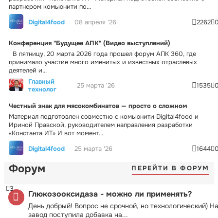
партнером комьюнити по...
Digital4food
08 апреля '26
2262
Конференция "Будущее АПК" (Видео выступлений)
В пятницу, 20 марта 2026 года прошел форум АПК 360, где
принимало участие много именитых и известных отраслевых
деятелей и...
Главный
25 марта '26
1535
технолог
Честный знак для мясокомбинатов — просто о сложном
Материал подготовлен совместно с комьюнити Digital4food и
Ириной Правской, руководителем направления разработки
«Константа ИТ» И вот момент...
Digital4food
25 марта '26
1644
Форум
ПЕРЕЙТИ В ФОРУМ
3
Глюкозооксидаза - можно ли применять?
День добрый! Вопрос не срочной, но технологический) Н
завод поступила добавка на...