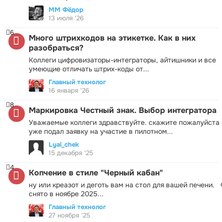
ММ Фёдор
13 июля '26
6
Много штрихкодов на этикетке. Как в них
разобраться?
Коллеги цифровизаторы-интеграторы, айтишники и все
умеющие отличать штрих-коды от...
Главный технолог
16 января '26
8
Маркировка Честный знак. Выбор интегратора
Уважаемые коллеги здравствуйте. скажите пожалуйста 
уже подал заявку на участие в пилотном...
Lyal_chek
15 декабря '25
4
Копчение в стиле "Черный кабан"
ну или креазот и деготь вам на стол для вашей печени.
снято в ноябре 2025...
Главный технолог
27 ноября '25