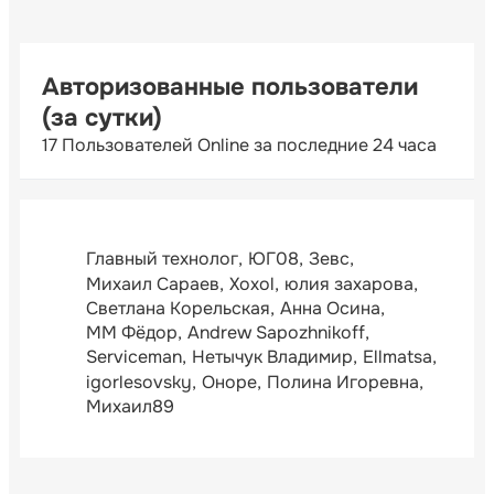
Авторизованные пользователи
(за сутки)
17 Пользователей Online за последние 24 часа
Главный технолог
ЮГ08
Зевс
Михаил Сараев
Xoxol
юлия захарова
Светлана Корельская
Анна Осина
ММ Фёдор
Andrew Sapozhnikoff
Serviceman
Нетычук Владимир
Ellmatsa
igorlesovsky
Оноре
Полина Игоревна
Михаил89