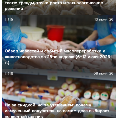
тесте: тренды, точки роста и технологические
решения
13 июля '26
819
Обзор новостей и событий мясопереработки и
животноводства за 28-ю неделю (6–12 июля 2026
г.)
08 июля '26
915
Не за скидкой, но за утешением: почему
измученный покупатель на самом деле выбирает
не желтый ценник