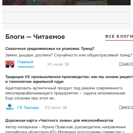
Блоги — Читаемое
ВСЕ БЛОГ
Сказочное средневековье на упаковке. Тренд?
Замки, рыцари, доспехи? Случайность или общеотраслевой тренд?
Главный
30 июля '26
246
технолог
Традиция VS промышленное производство: как мы искали рецепт
и технологию идеальной ндуи
Адаптировать аутентичный продукт под реалии современного
мясоперерабатывающего предприятия — задача нетривиальная.
Еще сложнее при этом не...
ГК Тэкспро
03 июля '26
893
Дорожная карта «Честного знака» для мясокомбинатов
Автор материала – Ирина Правская, руководитель направления
разработки «Константа ИТ» Материал подготовлен совместно с