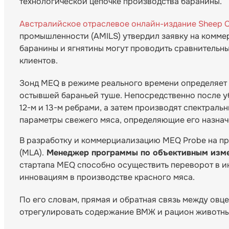
технологической цепочке производства баранины.
Австралийское отраслевое онлайн-издание Sheep Ce
промышленности (AMILS) утвердил заявку на комм
баранины и ягнятины могут проводить сравнительны
клиентов.
Зонд MEQ в режиме реального времени определяет
остывшей бараньей туше. Непосредственно после у
12-м и 13-м ребрами, а затем производят спектра
параметры свежего мяса, определяющие его назна
В разработку и коммерциализацию MEQ Probe на про
(MLA).
Менеджер программы по объективным измер
стартапа MEQ способно осуществить переворот в ин
инновациям в производстве красного мяса.
По его словам, прямая и обратная связь между о
отрегулировать содержание ВМЖ и рацион животны