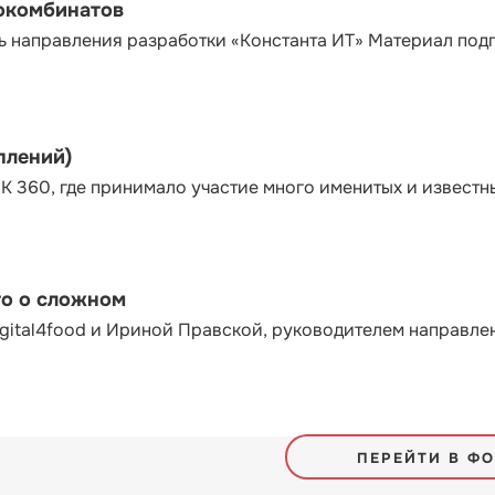
сокомбинатов
ь направления разработки «Константа ИТ» Материал под
плений)
К 360, где принимало участие много именитых и известн
то о сложном
gital4food и Ириной Правской, руководителем направле
ПЕРЕЙТИ В Ф