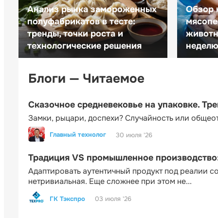
Анализ рынка замороженных
Обзор 
полуфабрикатов в тесте:
мясопе
тренды, точки роста и
животн
технологические решения
неделю 
Блоги — Читаемое
Сказочное средневековье на упаковке. Тр
Замки, рыцари, доспехи? Случайность или общео
Главный технолог
30 июля '26
Традиция VS промышленное производство: 
Адаптировать аутентичный продукт под реалии 
нетривиальная. Еще сложнее при этом не...
ГК Тэкспро
03 июля '26