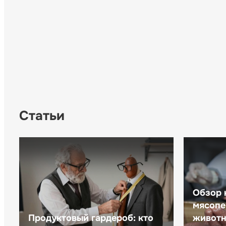
Статьи
Обзор 
мясопе
Продуктовый гардероб: кто
животн