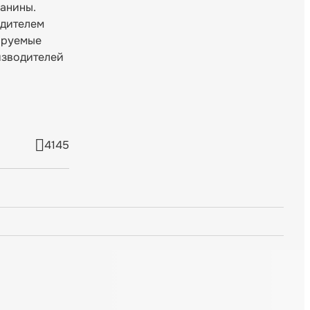
ранины.
одителем
ируемые
изводителей
4145