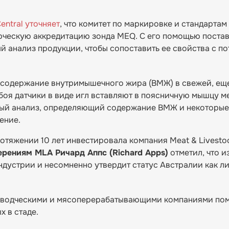
ntral уточняет
, что комитет по маркировке и стандарта
ерческую аккредитацию зонда MEQ. С его помощью поста
й анализ продукции, чтобы сопоставить ее свойства с п
 содержание внутримышечного жира (ВМЖ) в свежей, ещ
боя датчики в виде игл вставляют в поясничную мышцу 
льный анализ, определяющий содержание ВМЖ и некоторые
чение.
тяжении 10 лет инвестировала компания Meat & Livestock
ениям MLA Ричард Аппс (Richard Apps)
отметил, что и
дустрии и несомненно утвердит статус Австралии как л
вцеводческими и мясоперерабатывающими компаниями по
х в стаде.