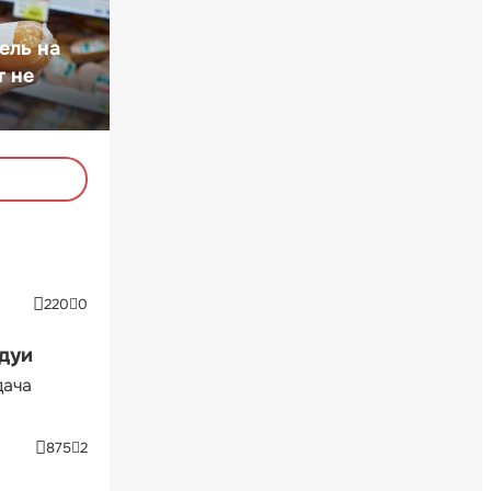
ель на
т не
220
0
ндуи
дача
875
2