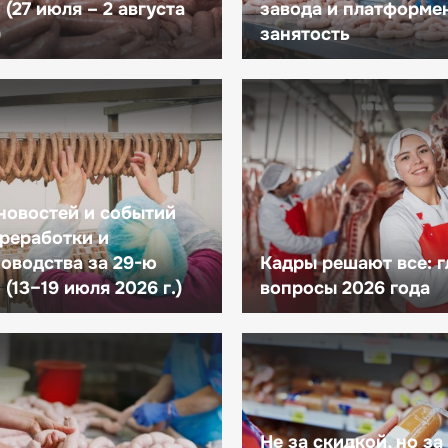
(27 июля – 2 августа
завода и платформе
)
занятость
новостей и событий
реработки и
оводства за 29-ю
Кадры решают все: 
(13–19 июля 2026 г.)
вопросы 2026 года
Не за скидкой, но за