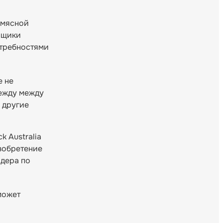
м мясной
вщики
отребностями
е не
между между
 другие
 Australia
зобретение
идера по
может