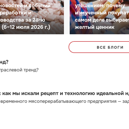
новостей и событий
утешением: почему
реработки и
измученный покупат
оводства за 28-ю
самом деле выбирае
(6–12 июля 2026 г.)
желтый ценник
ВСЕ БЛОГИ
енд?
траслевой тренд?
как мы искали рецепт и технологию идеальной 
современного мясоперерабатывающего предприятия — за