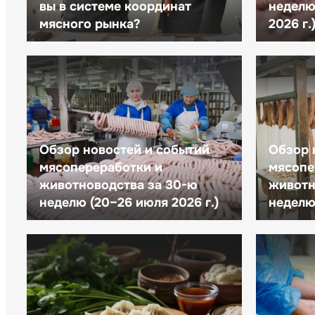
вы в системе координат
неделю 
мясного рынка?
2026 г.
Обзор новостей и событий
Обзор 
мясопереработки и
мясопе
животноводства за 30-ю
животн
неделю (20–26 июля 2026 г.)
неделю 