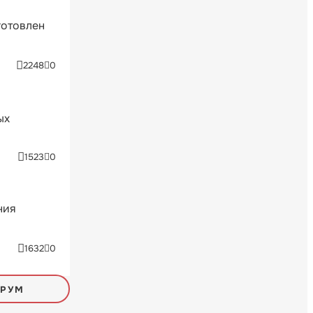
готовлен
2248
0
ых
1523
0
ния
1632
0
ОРУМ