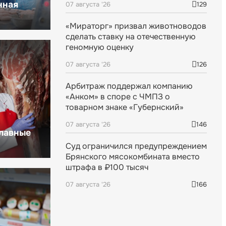
нная
07 августа '26
129
«Мираторг» призвал животноводов
сделать ставку на отечественную
геномную оценку
07 августа '26
126
Арбитраж поддержал компанию
«Анком» в споре с ЧМПЗ о
товарном знаке «Губернский»
07 августа '26
146
главные
Суд ограничился предупреждением
Брянского мясокомбината вместо
штрафа в ₽100 тысяч
07 августа '26
166