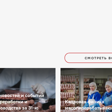
СМОТРЕТЬ В
новостей и событий
реработки и
Кадровая физика
оводства за 31-ю
мясоперерабатываю