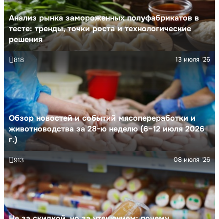
Анализ рынка замороженных полуфабрикатов в
тесте: тренды, точки роста и технологические
решения
13 июля '26
818
Обзор новостей и событий мясопереработки и
животноводства за 28-ю неделю (6–12 июля 2026
г.)
08 июля '26
913
Не за скидкой, но за утешением: почему