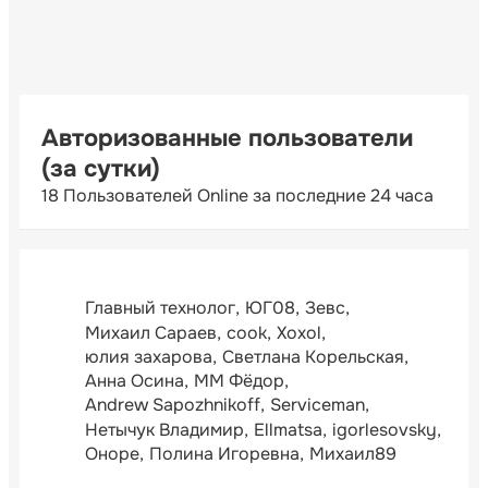
Авторизованные пользователи
(за сутки)
18 Пользователей Online за последние 24 часа
Главный технолог
ЮГ08
Зевс
Михаил Сараев
cook
Xoxol
юлия захарова
Светлана Корельская
Анна Осина
ММ Фёдор
Andrew Sapozhnikoff
Serviceman
Нетычук Владимир
Ellmatsa
igorlesovsky
Оноре
Полина Игоревна
Михаил89