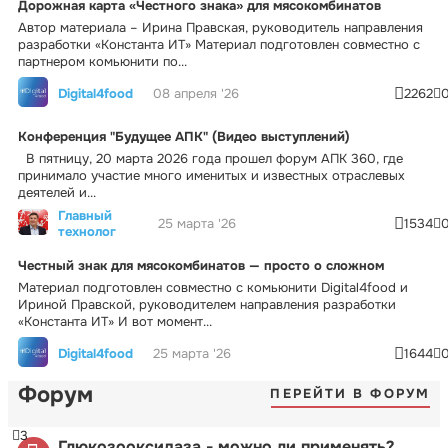
Дорожная карта «Честного знака» для мясокомбинатов
Автор материала – Ирина Правская, руководитель направления
разработки «Константа ИТ» Материал подготовлен совместно с
партнером комьюнити по...
Digital4food
08 апреля '26
2262
Конференция "Будущее АПК" (Видео выступлений)
В пятницу, 20 марта 2026 года прошел форум АПК 360, где
принимало участие много именитых и известных отраслевых
деятелей и...
Главный
25 марта '26
1534
технолог
Честный знак для мясокомбинатов — просто о сложном
Материал подготовлен совместно с комьюнити Digital4food и
Ириной Правской, руководителем направления разработки
«Константа ИТ» И вот момент...
Digital4food
25 марта '26
1644
Форум
ПЕРЕЙТИ В ФОРУМ
3
Глюкозооксидаза - можно ли применять?