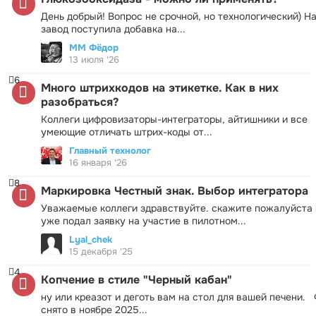
День добрый! Вопрос не срочной, но технологический) Н
завод поступила добавка на...
ММ Фёдор
13 июля '26
6
Много штрихкодов на этикетке. Как в них
разобраться?
Коллеги цифровизаторы-интеграторы, айтишники и все
умеющие отличать штрих-коды от...
Главный технолог
16 января '26
8
Маркировка Честный знак. Выбор интегратора
Уважаемые коллеги здравствуйте. скажите пожалуйста 
уже подал заявку на участие в пилотном...
Lyal_chek
15 декабря '25
4
Копчение в стиле "Черный кабан"
ну или креазот и деготь вам на стол для вашей печени.
снято в ноябре 2025...