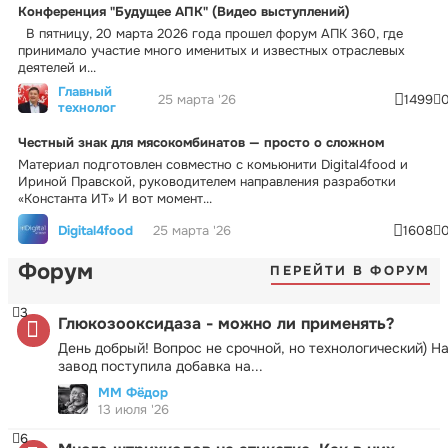
Конференция "Будущее АПК" (Видео выступлений)
В пятницу, 20 марта 2026 года прошел форум АПК 360, где
принимало участие много именитых и известных отраслевых
деятелей и...
Главный
25 марта '26
1499
технолог
Честный знак для мясокомбинатов — просто о сложном
Материал подготовлен совместно с комьюнити Digital4food и
Ириной Правской, руководителем направления разработки
«Константа ИТ» И вот момент...
Digital4food
25 марта '26
1608
Форум
ПЕРЕЙТИ В ФОРУМ
3
Глюкозооксидаза - можно ли применять?
День добрый! Вопрос не срочной, но технологический) Н
завод поступила добавка на...
ММ Фёдор
13 июля '26
6