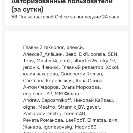
Авторизованные пользователи
(за сутки)
58 Пользователей Online за последние 24 часа
Главный технолог
алексй
Алексей_Алёшин
Зевс
Dkfl
consia
SEN
Толя
Master74
cook
albertini25
olga07
jenovik
Феникс
Главный редактор
Xoxol
юлия захарова
Goncharov Roman
Светлана Корельская
Анна Осина
Антон Федоров
Ольга Морозова
engineer TSP
ММ Фёдор
Andrew Sapozhnikoff
Николай Кайдаш
olgha
MeatYo
Strannik_BY
gever.
Zamaraev Dmitry
format40
Рената Романова
LeeFooT
Ellmatsa
дмл
Жанара
igorlesovsky
Марио69