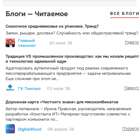
Блоги — Читаемое
ВСЕ БЛОГ
Сказочное средневековье на упаковке. Тренд?
Замки, рыцари, доспехи? Случайность или общеотраслевой тренд?
Главный
30 июля '26
195
технолог
Традиция VS промышленное производство: как мы искали рецепт
и технологию идеальной ндуи
Адаптировать аутентичный продукт под реалии современного
мясоперерабатывающего предприятия — задача нетривиальная.
Еще сложнее при этом не...
ГК Тэкспро
03 июля '26
850
Дорожная карта «Честного знака» для мясокомбинатов
Автор материала – Ирина Правская, руководитель направления
разработки «Константа ИТ» Материал подготовлен совместно с
партнером комьюнити по...
Digital4food
08 апреля '26
2225