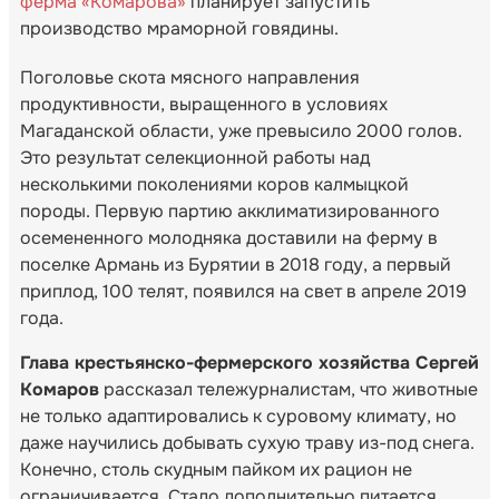
ферма «Комарова»
планирует запустить
производство мраморной говядины.
Поголовье скота мясного направления
продуктивности, выращенного в условиях
Магаданской области, уже превысило 2000 голов.
Это результат селекционной работы над
несколькими поколениями коров калмыцкой
породы. Первую партию акклиматизированного
осемененного молодняка доставили на ферму в
поселке Армань из Бурятии в 2018 году, а первый
приплод, 100 телят, появился на свет в апреле 2019
года.
Глава крестьянско-фермерского хозяйства Сергей
Комаров
рассказал тележурналистам, что животные
не только адаптировались к суровому климату, но
даже научились добывать сухую траву из-под снега.
Конечно, столь скудным пайком их рацион не
ограничивается. Стадо дополнительно питается