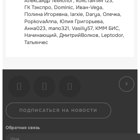
Александр технолог
константин 123
ГК Тэкспро
Dominic
Иван-Vega
Полина Игоревна
larxie
Darya
Олечка
PopkovaAnna
Юлия Григорьева
Анна023
mano321
Vasiliy57
КММ БИС
Начинающий
ДмитрийВолков
Leptodor
Татьянчес
ПОДПИСАТЬСЯ НА НОВОСТИ
Обратная связь