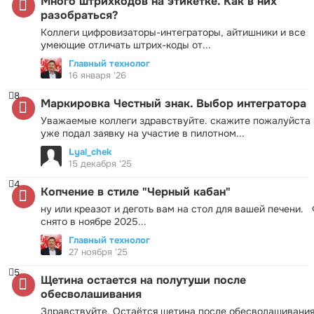
Много штрихкодов на этикетке. Как в них
разобраться?
Коллеги цифровизаторы-интеграторы, айтишники и все
умеющие отличать штрих-коды от...
Главный технолог
16 января '26
8
Маркировка Честный знак. Выбор интегратора
Уважаемые коллеги здравствуйте. скажите пожалуйста 
уже подал заявку на участие в пилотном...
Lyal_chek
15 декабря '25
4
Копчение в стиле "Черный кабан"
ну или креазот и деготь вам на стол для вашей печени.
снято в ноябре 2025...
Главный технолог
27 ноября '25
5
Щетина остается на полутуши после
обесволашивания
Здравствуйте. Остаётся щетина после обесволашивания