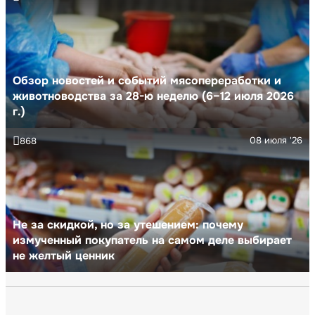
Обзор новостей и событий мясопереработки и
животноводства за 28-ю неделю (6–12 июля 2026
г.)
08 июля '26
868
Не за скидкой, но за утешением: почему
измученный покупатель на самом деле выбирает
не желтый ценник