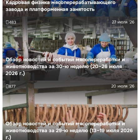
Кадровая физика мясоперерабатывающего
завода и платформенная занятость
27 июля '26
483
Обзор новостей и событий мясопереработки и
животноводства за 30-ю неделю (20–26 июля
2026 г.)
20 июля '26
877
Обзор новостей и событий мясопереработки и
животноводства за 29-ю неделю (13–19 июля 2026
г.)