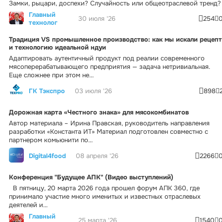
Замки, рыцари, доспехи? Случайность или общеотраслевой тренд?
Главный
30 июля '26
254
технолог
Традиция VS промышленное производство: как мы искали рецепт
и технологию идеальной ндуи
Адаптировать аутентичный продукт под реалии современного
мясоперерабатывающего предприятия — задача нетривиальная.
Еще сложнее при этом не...
ГК Тэкспро
03 июля '26
898
Дорожная карта «Честного знака» для мясокомбинатов
Автор материала – Ирина Правская, руководитель направления
разработки «Константа ИТ» Материал подготовлен совместно с
партнером комьюнити по...
Digital4food
08 апреля '26
2266
Конференция "Будущее АПК" (Видео выступлений)
В пятницу, 20 марта 2026 года прошел форум АПК 360, где
принимало участие много именитых и известных отраслевых
деятелей и...
Главный
25 марта '26
1540