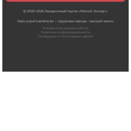
© 2005-2026 Независимый портал «Мясной Эксперт»
Salus populi suprema lex – «Здоровье народа – высший закон»
Условия пользования сайтом
Политика конфиденциальности
Соглашение о пользовании сайтом