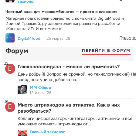
технолог
Честный знак для мясокомбинатов — просто о сложном
Материал подготовлен совместно с комьюнити Digital4food и
Ириной Правской, руководителем направления разработки
«Константа ИТ» И вот момент...
Digital4food
25 марта '26
1650
Форум
ПЕРЕЙТИ В ФОРУМ
3
Глюкозооксидаза - можно ли применять?
День добрый! Вопрос не срочной, но технологический) Н
завод поступила добавка на...
ММ Фёдор
13 июля '26
6
Много штрихкодов на этикетке. Как в них
разобраться?
Коллеги цифровизаторы-интеграторы, айтишники и все
умеющие отличать штрих-коды от...
Главный технолог