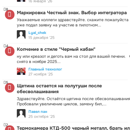
16 января '26
8
Маркировка Честный знак. Выбор интегратора
Уважаемые коллеги здравствуйте. скажите пожалуйста 
уже подал заявку на участие в пилотном...
Lyal_chek
15 декабря '25
4
Копчение в стиле "Черный кабан"
ну или креазот и деготь вам на стол для вашей печени.
снято в ноябре 2025...
Главный технолог
27 ноября '25
5
Щетина остается на полутуши после
обесволашивания
Здравствуйте. Остаётся щетина после обесволашивания
Пробовали увеличение циклов, замену бил,...
Павел пан
25 октября '25
2
Термокамера КТД-500 черный металл, брать ил