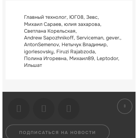
Главный технолог
ЮГ08
Зевс
Михаил Сараев
юлия захарова
Светлана Корельская
Andrew Sapozhnikoff
Serviceman
gever.
AntonSemenov
Нетычук Владимир
igorlesovsky
Firuzi Rajabzoda
Полина Игоревна
Михаил89
Leptodor
Ильшат
ПОДПИСАТЬСЯ НА НОВОСТИ