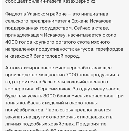
сообщает онлайн-газета КазахЗерно.kz.
Фидлот в Уланском районе — это инициатива
сельского предпринимателя Ержана Искакова,
поддержанная государством. Сейчас в стаде,
принадлежащем Искакову, насчитывается около
4000 голов крупного рогатого скота мясного
направления продуктивности: ангусов, герефордов
и казахской белоголовой пород.
Автоматизированное мясоперерабатывающее
производство мощностью 7000 тонн продукции в
год строится на базе сельскохозяйственного
кооператива «Герасимовка». За одну смену завод
будет выпускать 8000 банок мясных консервов, три
тонны колбасных изделий и около тонны
полуфабрикатов. Часть сырья предполагается
закупать на других откормочных площадках и в
личных подсобных хозяйствах. Предприятие
обеспечит работой 50 местных жителей.