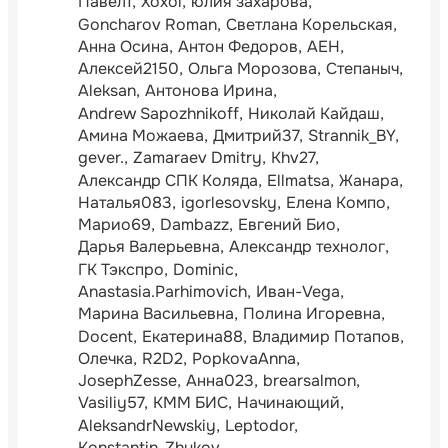
Павел1
Xoxol
юлия захарова
Goncharov Roman
Светлана Корельская
Анна Осина
Антон Федоров
АЕН
Алексей2150
Ольга Морозова
Степаныч
Aleksan
Антонова Ирина
Andrew Sapozhnikoff
Николай Кайдаш
Амина Можаева
Дмитрий37
Strannik_BY
gever.
Zamaraev Dmitry
Khv27
Александр СПК Коляда
Ellmatsa
Жанара
Наталья083
igorlesovsky
Елена Компо
Марио69
Dambazz
Евгений Био
Дарья Валерьевна
Александр технолог
ГК Тэкспро
Dominic
Anastasia.Parhimovich
Иван-Vega
Марина Васильевна
Полина Игоревна
Docent
Екатерина88
Владимир Потапов
Олечка
R2D2
PopkovaAnna
JosephZesse
Анна023
brearsalmon
Vasiliy57
КММ БИС
Начинающий
AleksandrNewskiy
Leptodor
Konstantin_Zhukov