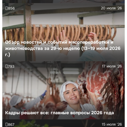
20 июля '26
856
Обзор новостей и событий мясопереработки и
животноводства за 29-ю неделю (13–19 июля 2026
г.)
17 июля '26
793
Кадры решают все: главные вопросы 2026 года
15 июля '26
867