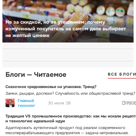
Не за скидкой, но за утешением: почему
измученный покупатель на самом деле выбирает
не желтый ценник
Блоги — Читаемое
ВСЕ БЛОГ
Сказочное средневековье на упаковке. Тренд?
Замки, рыцари, доспехи? Случайность или общеотраслевой тренд?
Главный
30 июля '26
170
технолог
Традиция VS промышленное производство: как мы искали рецепт
и технологию идеальной ндуи
Адаптировать аутентичный продукт под реалии современного
мясоперерабатывающего предприятия — задача нетривиальная.