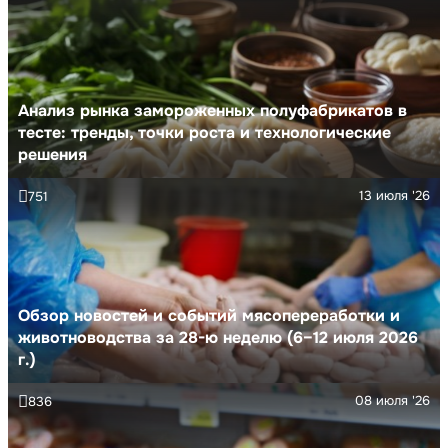
Анализ рынка замороженных полуфабрикатов в
тесте: тренды, точки роста и технологические
решения
13 июля '26
751
Обзор новостей и событий мясопереработки и
животноводства за 28-ю неделю (6–12 июля 2026
г.)
08 июля '26
836