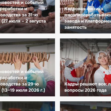
новостей и событий
реработки и
Кадровая физика
оводства за 31-ю
мясоперерабатываю
(27 июля – 2 августа
завода и платформе
)
занятость
новостей и событий
реработки и
оводства за 29-ю
Кадры решают все: 
(13–19 июля 2026 г.)
вопросы 2026 года