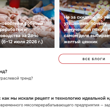
Не за скидкой, но за
новостей и событий
утешением: почему
реработки и
измученный покупат
оводства за 28-ю
самом деле выбирае
(6–12 июля 2026 г.)
желтый ценник
ВСЕ БЛОГИ
енд?
траслевой тренд?
как мы искали рецепт и технологию идеальной 
современного мясоперерабатывающего предприятия — за