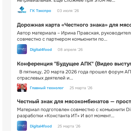
нетривиальная. Еще сложнее при этом не...
ГК Тэкспро
03 июля '26
Дорожная карта «Честного знака» для мя
Автор материала – Ирина Правская, руководител
совместно с партнером комьюнити по...
Digital4food
08 апреля '26
Конференция "Будущее АПК" (Видео высту
В пятницу, 20 марта 2026 года прошел форум АП
отраслевых деятелей и...
Главный технолог
25 марта '26
Честный знак для мясокомбинатов — прос
Материал подготовлен совместно с комьюнити Di
разработки «Константа ИТ» И вот момент...
Digital4food
25 марта '26