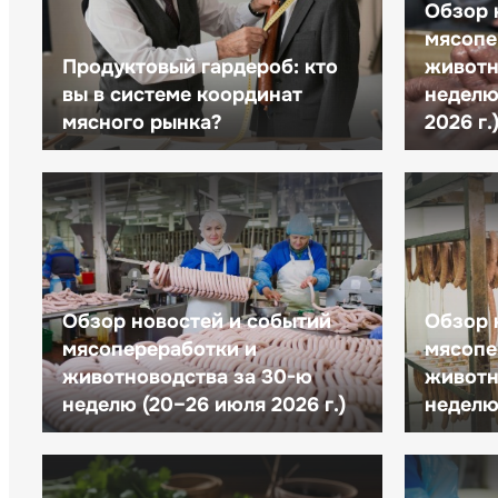
Обзор 
мясопе
Продуктовый гардероб: кто
животн
вы в системе координат
неделю 
мясного рынка?
2026 г.
Обзор новостей и событий
Обзор 
мясопереработки и
мясопе
животноводства за 30-ю
животн
неделю (20–26 июля 2026 г.)
неделю 