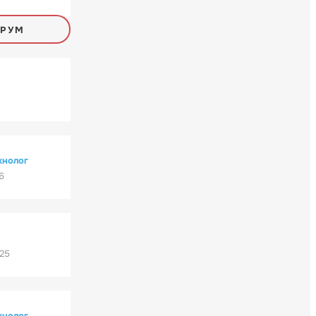
ОРУМ
хнолог
6
'25
хнолог