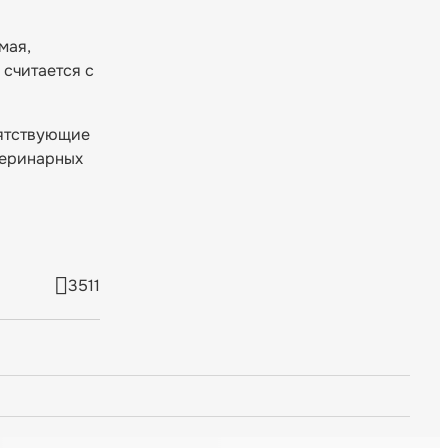
мая,
 считается с
пятствующие
теринарных
3511