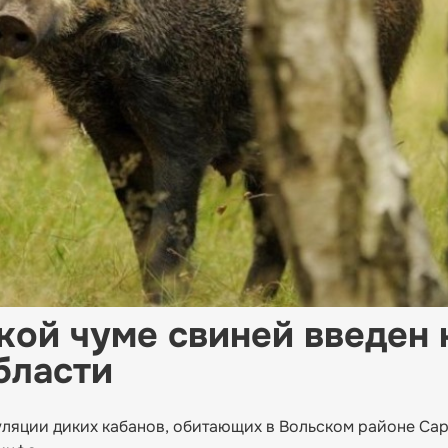
кой чуме свиней введен 
бласти
ляции диких кабанов, обитающих в Вольском районе Са