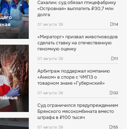
Сахалин: суд обязал птицефабрику
«Островная» выплатить ₽30,7 млн
долга
щего
нная
07 августа '26
114
«Мираторг» призвал животноводов
сделать ставку на отечественную
геномную оценку
07 августа '26
111
Арбитраж поддержал компанию
«Анком» в споре с ЧМПЗ о
товарном знаке «Губернский»
07 августа '26
132
главные
Суд ограничился предупреждением
Брянского мясокомбината вместо
штрафа в ₽100 тысяч
07 августа '26
155