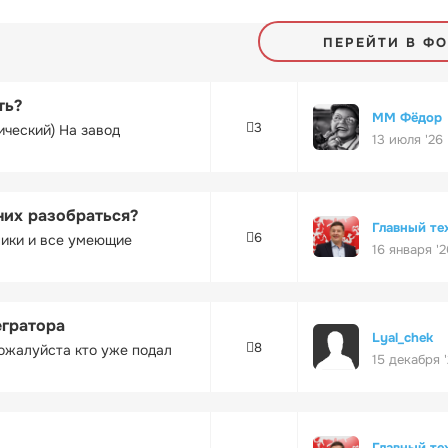
ПЕРЕЙТИ В Ф
ть?
ММ Фёдор
3
ический) На завод
13 июля '26
них разобраться?
Главный те
6
ники и все умеющие
16 января '2
егратора
Lyal_chek
8
ожалуйста кто уже подал
15 декабря 
Главный те