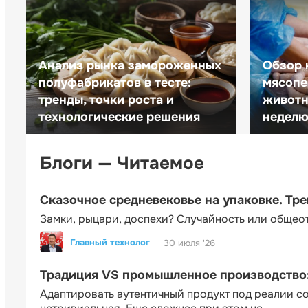
Анализ рынка замороженных
Обзор 
полуфабрикатов в тесте:
мясопе
тренды, точки роста и
животн
технологические решения
неделю 
Блоги — Читаемое
Сказочное средневековье на упаковке. Тр
Замки, рыцари, доспехи? Случайность или общео
Главный технолог
30 июля '26
Традиция VS промышленное производство: 
Адаптировать аутентичный продукт под реалии 