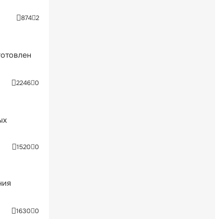
874
2
готовлен
2246
0
ых
1520
0
ния
1630
0