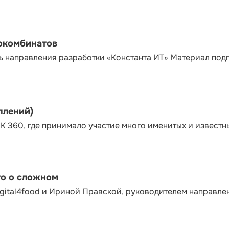
сокомбинатов
ь направления разработки «Константа ИТ» Материал под
плений)
К 360, где принимало участие много именитых и известн
то о сложном
gital4food и Ириной Правской, руководителем направле