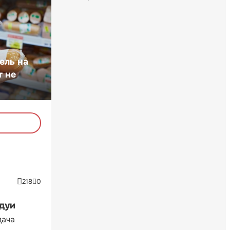
ель на
т не
218
0
ндуи
дача