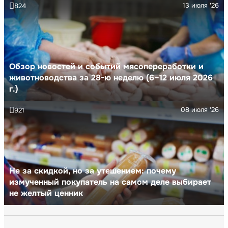
13 июля '26
824
Обзор новостей и событий мясопереработки и
животноводства за 28-ю неделю (6–12 июля 2026
г.)
08 июля '26
921
Не за скидкой, но за утешением: почему
измученный покупатель на самом деле выбирает
не желтый ценник