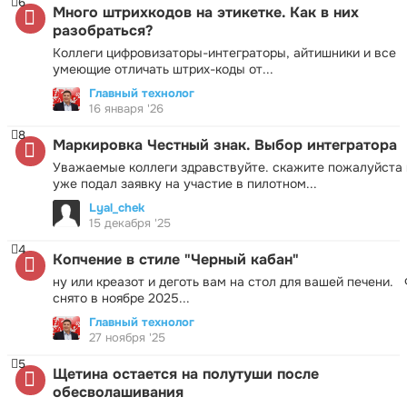
6
Много штрихкодов на этикетке. Как в них
разобраться?
Коллеги цифровизаторы-интеграторы, айтишники и все
умеющие отличать штрих-коды от...
Главный технолог
16 января '26
8
Маркировка Честный знак. Выбор интегратора
Уважаемые коллеги здравствуйте. скажите пожалуйста 
уже подал заявку на участие в пилотном...
Lyal_chek
15 декабря '25
4
Копчение в стиле "Черный кабан"
ну или креазот и деготь вам на стол для вашей печени.
снято в ноябре 2025...
Главный технолог
27 ноября '25
5
Щетина остается на полутуши после
обесволашивания