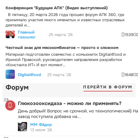
Конференция "Будущее АПК" (Видео выступлений)
В пятницу, 20 марта 2026 года прошел форум АПК 360, где
принимало участие много именитых и известных отраслевых
деятелей и...
Главный
25 марта '26
1539
технолог
Честный знак для мясокомбинатов — просто о сложном
Материал подготовлен совместно с комьюнити Digital4food и
Ириной Правской, руководителем направления разработки
«Константа ИТ» И вот момент...
Digital4food
25 марта '26
1648
Форум
ПЕРЕЙТИ В ФОРУМ
3
Глюкозооксидаза - можно ли применять?
День добрый! Вопрос не срочной, но технологический) Н
завод поступила добавка на...
ММ Фёдор
13 июля '26