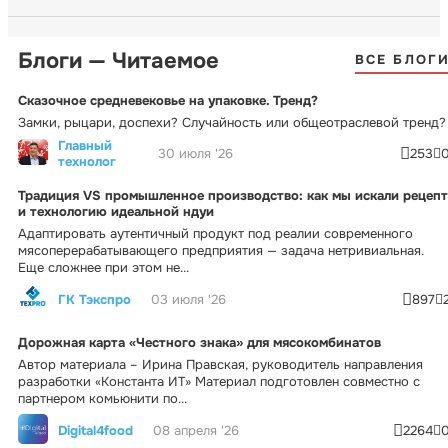
Блоги — Читаемое
ВСЕ БЛОГ
Сказочное средневековье на упаковке. Тренд?
Замки, рыцари, доспехи? Случайность или общеотраслевой тренд?
Главный
30 июля '26
253
технолог
Традиция VS промышленное производство: как мы искали рецепт
и технологию идеальной ндуи
Адаптировать аутентичный продукт под реалии современного
мясоперерабатывающего предприятия — задача нетривиальная.
Еще сложнее при этом не...
ГК Тэкспро
03 июля '26
897
Дорожная карта «Честного знака» для мясокомбинатов
Автор материала – Ирина Правская, руководитель направления
разработки «Константа ИТ» Материал подготовлен совместно с
партнером комьюнити по...
Digital4food
08 апреля '26
2264