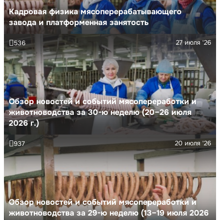
Кадровая физика мясоперерабатывающего
завода и платформенная занятость
27 июля '26
536
Обзор новостей и событий мясопереработки и
животноводства за 30-ю неделю (20–26 июля
2026 г.)
20 июля '26
937
Обзор новостей и событий мясопереработки и
животноводства за 29-ю неделю (13–19 июля 2026