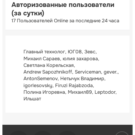
Авторизованные пользователи
(за сутки)
17 Пользователей Online за последние 24 часа
Главный технолог
ЮГ08
Зевс
Михаил Сараев
юлия захарова
Светлана Корельская
Andrew Sapozhnikoff
Serviceman
gever.
AntonSemenov
Нетычук Владимир
igorlesovsky
Firuzi Rajabzoda
Полина Игоревна
Михаил89
Leptodor
Ильшат