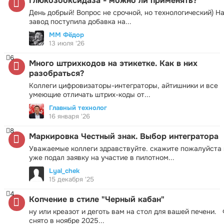
Глюкозооксидаза - можно ли применять?
День добрый! Вопрос не срочной, но технологический) Н
завод поступила добавка на...
ММ Фёдор
13 июля '26
6
Много штрихкодов на этикетке. Как в них
разобраться?
Коллеги цифровизаторы-интеграторы, айтишники и все
умеющие отличать штрих-коды от...
Главный технолог
16 января '26
8
Маркировка Честный знак. Выбор интегратора
Уважаемые коллеги здравствуйте. скажите пожалуйста 
уже подал заявку на участие в пилотном...
Lyal_chek
15 декабря '25
4
Копчение в стиле "Черный кабан"
ну или креазот и деготь вам на стол для вашей печени.
снято в ноябре 2025...