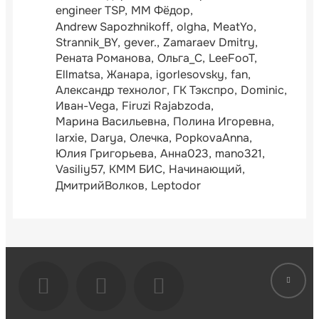
engineer TSP
ММ Фёдор
Andrew Sapozhnikoff
olgha
MeatYo
Strannik_BY
gever.
Zamaraev Dmitry
Рената Романова
Ольга_С
LeeFooT
Ellmatsa
Жанара
igorlesovsky
fan
Александр технолог
ГК Тэкспро
Dominic
Иван-Vega
Firuzi Rajabzoda
Марина Васильевна
Полина Игоревна
larxie
Darya
Олечка
PopkovaAnna
Юлия Григорьева
Анна023
mano321
Vasiliy57
КММ БИС
Начинающий
ДмитрийВолков
Leptodor