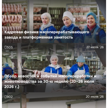
Кадровая физика мясоперерабатывающего
завода и платформенная занятость
27 июля '26
505
Обзор новостей и событий мясопереработки и
животноводства за 30-ю неделю (20–26 июля
2026 г.)
20 июля '26
902