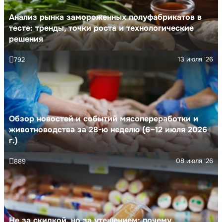
Анализ рынка замороженных полуфабрикатов в
тесте: тренды, точки роста и технологические
решения
13 июля '26
792
Обзор новостей и событий мясопереработки и
животноводства за 28-ю неделю (6–12 июля 2026
г.)
08 июля '26
889
Не за скидкой, но за утешением: почему