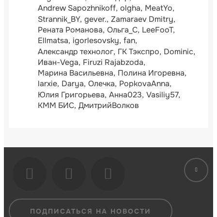
Andrew Sapozhnikoff
olgha
MeatYo
Strannik_BY
gever.
Zamaraev Dmitry
Рената Романова
Ольга_С
LeeFooT
Ellmatsa
igorlesovsky
fan
Александр технолог
ГК Тэкспро
Dominic
Иван-Vega
Firuzi Rajabzoda
Марина Васильевна
Полина Игоревна
larxie
Darya
Олечка
PopkovaAnna
Юлия Григорьева
Анна023
Vasiliy57
КММ БИС
ДмитрийВолков
ПОДПИСАТЬСЯ НА НОВОСТИ