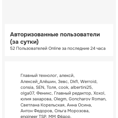
Авторизованные пользователи
(за сутки)
52 Пользователей Online за последние 24 часа
Главный технолог
алексй
Алексей_Алёшин
Зевс
Dkfl
Werroid
consia
SEN
Толя
cook
albertini25
olga07
Феникс
Главный редактор
Xoxol
юлия захарова
Olegm
Goncharov Roman
Светлана Корельская
Анна Осина
Антон Федоров
Ольга Морозова
engineer TSP
ММ Фёдор