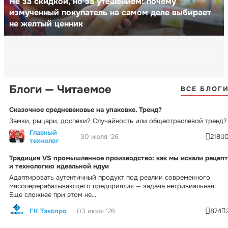
Не за скидкой, но за утешением: почему
измученный покупатель на самом деле выбирает
не желтый ценник
Блоги — Читаемое
ВСЕ БЛОГ
Сказочное средневековье на упаковке. Тренд?
Замки, рыцари, доспехи? Случайность или общеотраслевой тренд?
Главный
30 июля '26
218
технолог
Традиция VS промышленное производство: как мы искали рецепт
и технологию идеальной ндуи
Адаптировать аутентичный продукт под реалии современного
мясоперерабатывающего предприятия — задача нетривиальная.
Еще сложнее при этом не...
ГК Тэкспро
03 июля '26
874