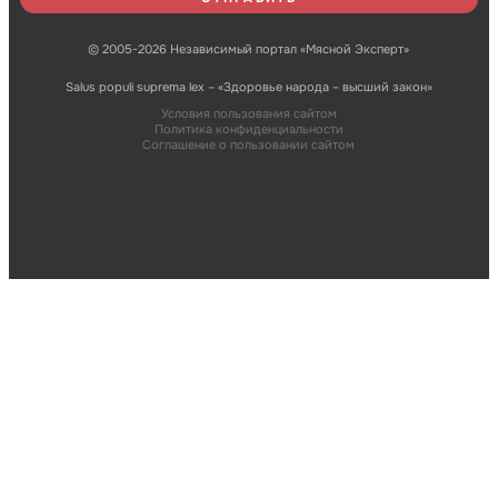
© 2005-2026 Независимый портал «Мясной Эксперт»
Salus populi suprema lex – «Здоровье народа – высший закон»
Условия пользования сайтом
Политика конфиденциальности
Соглашение о пользовании сайтом