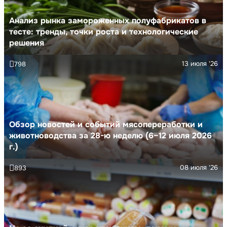
Анализ рынка замороженных полуфабрикатов в
тесте: тренды, точки роста и технологические
решения
13 июля '26
798
Обзор новостей и событий мясопереработки и
животноводства за 28-ю неделю (6–12 июля 2026
г.)
08 июля '26
893