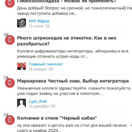
Глюкозооксидаза - можно ли применять?
День добрый! Вопрос не срочной, но технологический) Н
завод поступила добавка на...
ММ Фёдор
13 июля '26
6
Много штрихкодов на этикетке. Как в них
разобраться?
Коллеги цифровизаторы-интеграторы, айтишники и все
умеющие отличать штрих-коды от...
Главный технолог
16 января '26
8
Маркировка Честный знак. Выбор интегратора
Уважаемые коллеги здравствуйте. скажите пожалуйста 
уже подал заявку на участие в пилотном...
Lyal_chek
15 декабря '25
4
Копчение в стиле "Черный кабан"
ну или креазот и деготь вам на стол для вашей печени.
снято в ноябре 2025...