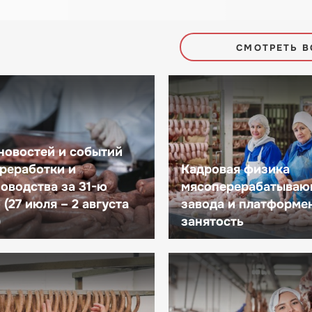
СМОТРЕТЬ В
новостей и событий
реработки и
Кадровая физика
оводства за 31-ю
мясоперерабатываю
(27 июля – 2 августа
завода и платформе
)
занятость