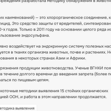
 учреждения разработала методику обнаружения в живот
гих наименований) — это хлорорганическое соединение, 
тицид. Это средство защиты от вредителей, синтезирова
-х годов. Только в 2011 году на основании целого ряда 
ользование эндосульфана.
ативно воздействует на эндокринную систему полезных на
ется в тканях организма животных, почве и растениях. Н
ования в некоторых странах Азии и Африки.
грязнения продукции животноводства. Ученые ВГНКИ поя
 в течение долгого времени до введения запрета (более п
аться по пищевым цепям.
окоточные методики выявления 15 стойких органических
цией ООН, и работа в этом направлении продолжается.
етодика выявления