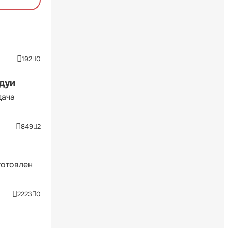
192
0
ндуи
дача
849
2
готовлен
2223
0