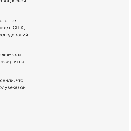
новодческой
которое
нное в США,
исследований
секомых и
евзирая на
снили, что
олувека) он