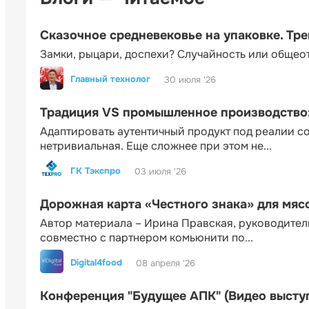
Сказочное средневековье на упаковке. Тр
Замки, рыцари, доспехи? Случайность или общео
Главный технолог
30 июля '26
Традиция VS промышленное производство: 
Адаптировать аутентичный продукт под реалии 
нетривиальная. Еще сложнее при этом не...
ГК Тэкспро
03 июля '26
Дорожная карта «Честного знака» для мя
Автор материала – Ирина Правская, руководител
совместно с партнером комьюнити по...
Digital4food
08 апреля '26
Конференция "Будущее АПК" (Видео высту