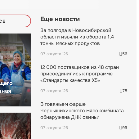
Еще новости
СЕ
За полгода в Новосибирской
области изъяли из оборота 1,4
тонны мясных продуктов
07 августа '26
56
12 000 поставщиков из 48 стран
присоединились к программе
«Стандарты качества X5»
щего
нная
07 августа '26
78
В говяжьем фарше
Чернышихинского мясокомбината
обнаружена ДНК свиньи
07 августа '26
99