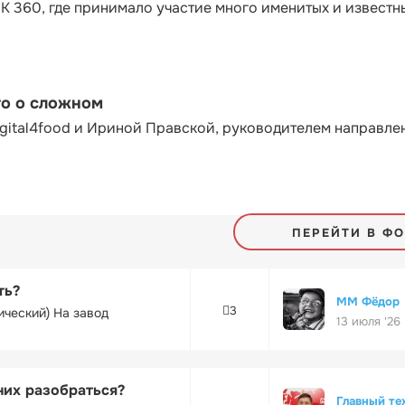
К 360, где принимало участие много именитых и известн
то о сложном
gital4food и Ириной Правской, руководителем направле
ПЕРЕЙТИ В Ф
ть?
ММ Фёдор
3
ический) На завод
13 июля '26
них разобраться?
Главный те