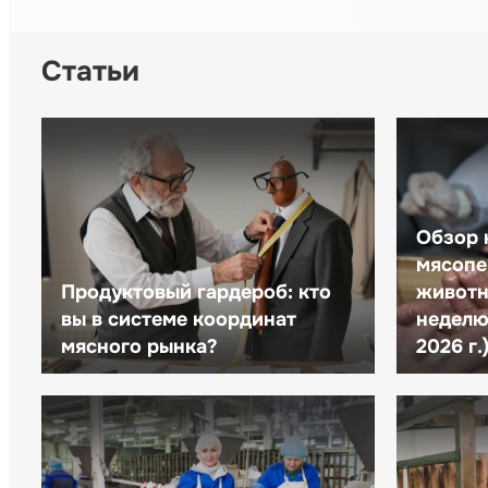
Статьи
Обзор 
мясопе
Продуктовый гардероб: кто
животн
вы в системе координат
неделю 
мясного рынка?
2026 г.