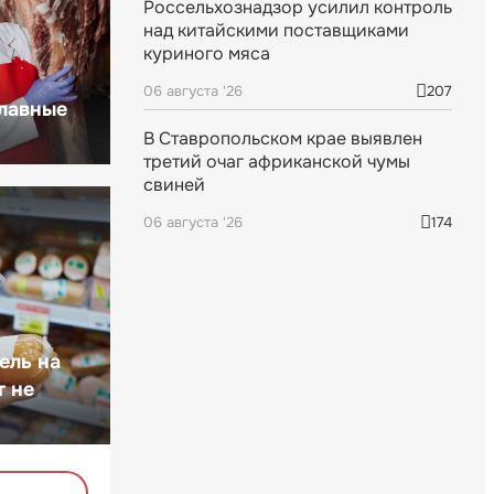
Россельхознадзор усилил контроль
над китайскими поставщиками
куриного мяса
06 августа '26
207
главные
В Ставропольском крае выявлен
третий очаг африканской чумы
свиней
06 августа '26
174
ель на
т не