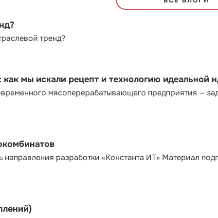
ВСЕ БЛОГИ
енд?
траслевой тренд?
как мы искали рецепт и технологию идеальной 
современного мясоперерабатывающего предприятия — за
сокомбинатов
ь направления разработки «Константа ИТ» Материал под
плений)