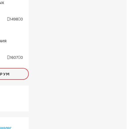
ых
1498
0
ния
1607
0
ОРУМ
хнолог