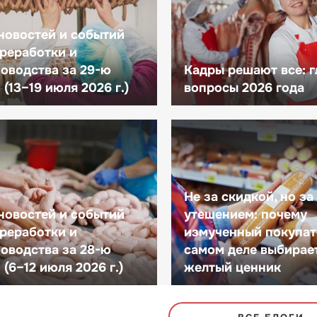
новостей и событий
реработки и
оводства за 29-ю
Кадры решают все: 
(13–19 июля 2026 г.)
вопросы 2026 года
Не за скидкой, но за
новостей и событий
утешением: почему
реработки и
измученный покупат
оводства за 28-ю
самом деле выбирае
(6–12 июля 2026 г.)
желтый ценник