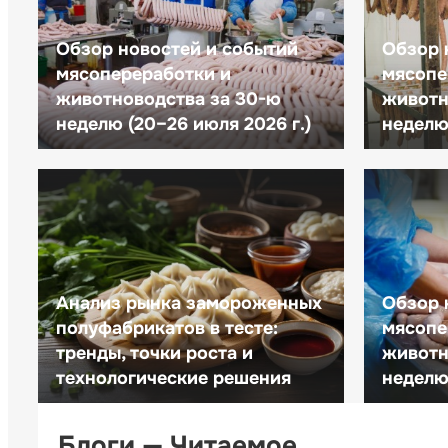
Обзор новостей и событий
Обзор 
мясопереработки и
мясопе
животноводства за 30-ю
животн
неделю (20–26 июля 2026 г.)
неделю 
Анализ рынка замороженных
Обзор 
полуфабрикатов в тесте:
мясопе
тренды, точки роста и
животн
технологические решения
неделю 
Блоги — Читаемое