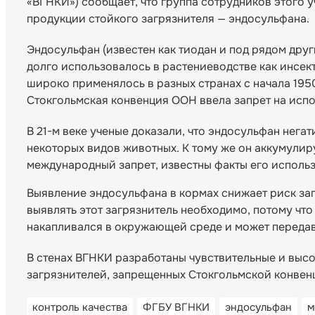
«ВГНКИ») сообщает, что группа сотрудников этого
продукции стойкого загрязнителя — эндосульфана.
Эндосульфан (известен как тиодан и под рядом дру
долго использовалось в растениеводстве как инсек
широко применялось в разных странах с начала 1950
Стокгольмская конвенция ООН ввела запрет на исп
В 21-м веке ученые доказали, что эндосульфан нег
некоторых видов животных. К тому же он аккумулиру
международный запрет, известны факты его использ
Выявление эндосульфана в кормах снижает риск за
выявлять этот загрязнитель необходимо, потому что
накапливался в окружающей среде и может передав
В стенах ВГНКИ разработаны чувствительные и выс
загрязнителей, запрещенных Стокгольмской конвен
контроль качества
ФГБУ ВГНКИ
эндосульфан
м