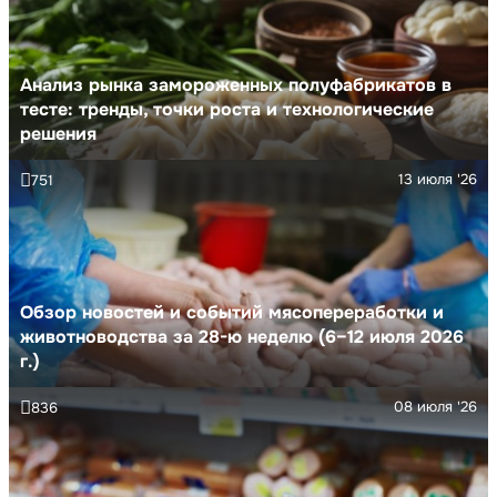
Анализ рынка замороженных полуфабрикатов в
тесте: тренды, точки роста и технологические
решения
13 июля '26
751
Обзор новостей и событий мясопереработки и
животноводства за 28-ю неделю (6–12 июля 2026
г.)
08 июля '26
836