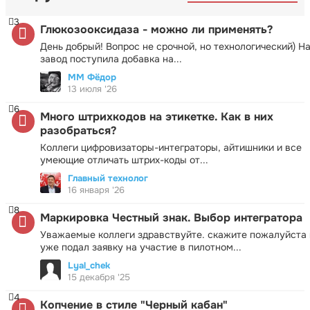
3
Глюкозооксидаза - можно ли применять?
День добрый! Вопрос не срочной, но технологический) Н
завод поступила добавка на...
ММ Фёдор
13 июля '26
6
Много штрихкодов на этикетке. Как в них
разобраться?
Коллеги цифровизаторы-интеграторы, айтишники и все
умеющие отличать штрих-коды от...
Главный технолог
16 января '26
8
Маркировка Честный знак. Выбор интегратора
Уважаемые коллеги здравствуйте. скажите пожалуйста 
уже подал заявку на участие в пилотном...
Lyal_chek
15 декабря '25
4
Копчение в стиле "Черный кабан"