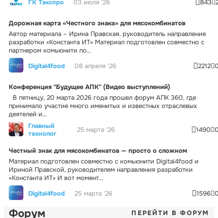
ГК Тэкспро
03 июля '26
843
Дорожная карта «Честного знака» для мясокомбинатов
Автор материала – Ирина Правская, руководитель направления
разработки «Константа ИТ» Материал подготовлен совместно с
партнером комьюнити по...
Digital4food
08 апреля '26
2212
Конференция "Будущее АПК" (Видео выступлений)
В пятницу, 20 марта 2026 года прошел форум АПК 360, где
принимало участие много именитых и известных отраслевых
деятелей и...
Главный
25 марта '26
1490
технолог
Честный знак для мясокомбинатов — просто о сложном
Материал подготовлен совместно с комьюнити Digital4food и
Ириной Правской, руководителем направления разработки
«Константа ИТ» И вот момент...
Digital4food
25 марта '26
1596
Форум
ПЕРЕЙТИ В ФОРУМ