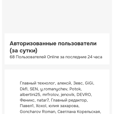
Авторизованные пользователи
(за сутки)
68 Пользователей Online за последние 24 часа
Главный технолог
алексй
Зевс
GiGi
Dkfl
SEN
y.romanychev
Potok
albertini25
mrfrolov
jenovik
DEVRO
Феникс
natar7
Главный редактор
Павел1
Xoxol
юлия захарова
Goncharov Roman
Светлана Корельская