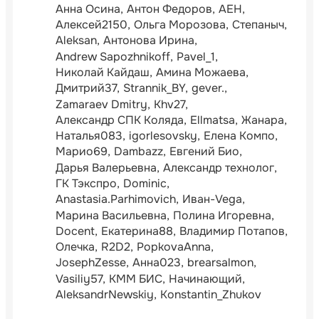
Анна Осина
Антон Федоров
АЕН
Алексей2150
Ольга Морозова
Степаныч
Aleksan
Антонова Ирина
Andrew Sapozhnikoff
Pavel_1
Николай Кайдаш
Амина Можаева
Дмитрий37
Strannik_BY
gever.
Zamaraev Dmitry
Khv27
Александр СПК Коляда
Ellmatsa
Жанара
Наталья083
igorlesovsky
Елена Компо
Марио69
Dambazz
Евгений Био
Дарья Валерьевна
Александр технолог
ГК Тэкспро
Dominic
Anastasia.Parhimovich
Иван-Vega
Марина Васильевна
Полина Игоревна
Docent
Екатерина88
Владимир Потапов
Олечка
R2D2
PopkovaAnna
JosephZesse
Анна023
brearsalmon
Vasiliy57
КММ БИС
Начинающий
AleksandrNewskiy
Konstantin_Zhukov