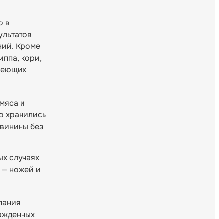
о в
ультатов
ний. Кроме
иппа, кори,
имеющих
мяса и
то хранились
свинины без
ых случаях
х — ножей и
пания
лажденных