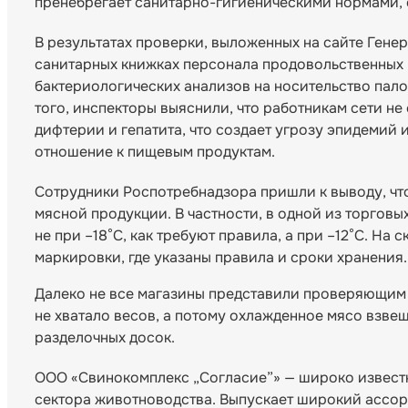
пренебрегает санитарно-гигиеническими нормами,
В результатах проверки, выложенных на сайте Гене
санитарных книжках персонала продовольственных м
бактериологических анализов на носительство пал
того, инспекторы выяснили, что работникам сети не
дифтерии и гепатита, что создает угрозу эпидемий
отношение к пищевым продуктам.
Сотрудники Роспотребнадзора пришли к выводу, чт
мясной продукции. В частности, в одной из торговы
не при –18°C, как требуют правила, а при –12°C. Н
маркировки, где указаны правила и сроки хранения.
Далеко не все магазины представили проверяющим 
не хватало весов, а потому охлажденное мясо взвеш
разделочных досок.
ООО «Свинокомплекс „Согласие”» — широко извест
сектора животноводства. Выпускает широкий ассор