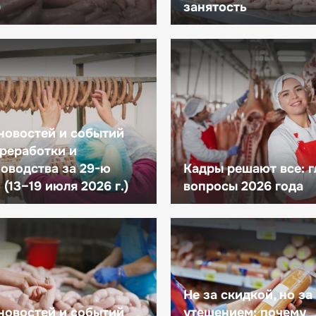
)
занятость
новостей и событий
реработки и
оводства за 29-ю
Кадры решают все: 
(13–19 июля 2026 г.)
вопросы 2026 года
Не за скидкой, но за
новостей и событий
утешением: почему