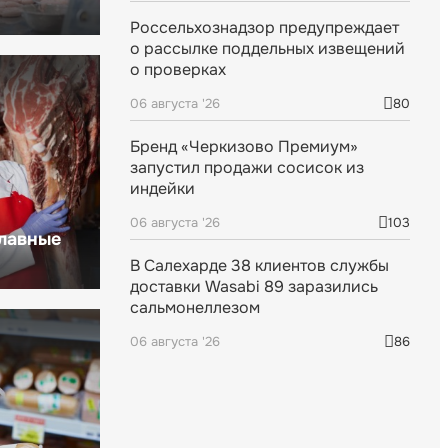
Россельхознадзор предупреждает
о рассылке поддельных извещений
о проверках
06 августа '26
80
Бренд «Черкизово Премиум»
запустил продажи сосисок из
индейки
06 августа '26
103
главные
В Салехарде 38 клиентов службы
доставки Wasabi 89 заразились
сальмонеллезом
06 августа '26
86