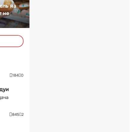
ель на
т не
184
0
ндуи
дача
845
2