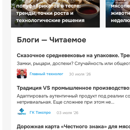
полуфабрикатов в тесте:
мясопе
тренды, точки роста и
животн
технологические решения
неделю 
Блоги — Читаемое
Сказочное средневековье на упаковке. Тр
Замки, рыцари, доспехи? Случайность или общео
Главный технолог
30 июля '26
Традиция VS промышленное производство: 
Адаптировать аутентичный продукт под реалии 
нетривиальная. Еще сложнее при этом не...
ГК Тэкспро
03 июля '26
Дорожная карта «Честного знака» для мя