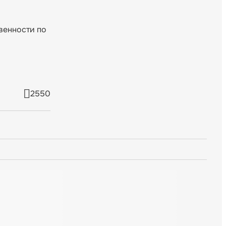
.
венности по
2550