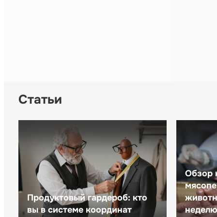
Статьи
Обзор 
мясопе
Продуктовый гардероб: кто
животн
вы в системе координат
неделю 