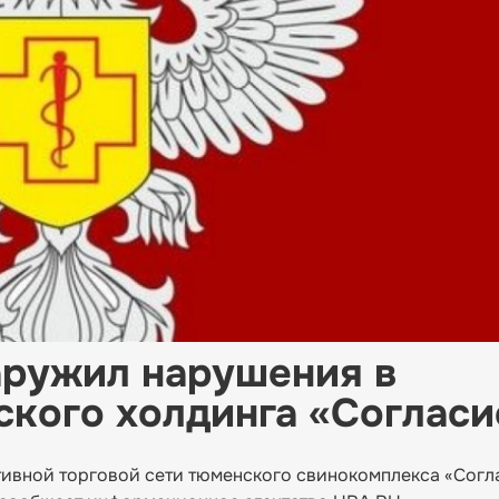
аружил нарушения в
ского холдинга «Согласи
тивной торговой сети тюменского свинокомплекса «Согл