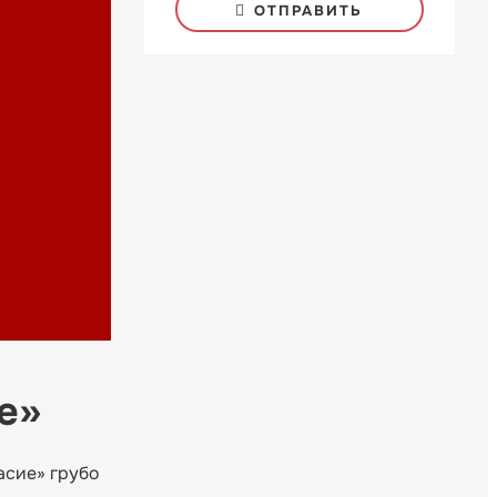
ОТПРАВИТЬ
е»
асие» грубо