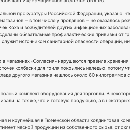
 сообщает информационное агентство URA.RU.
ральной прокуратуры Российской Федерации, указано, чт
агазинов — в том числе у продавцов — не оказалось рез
очек Коха и возбудителей других инфекционных заболева
 сделаны обязательные профилактические прививки от гр
 и служит источником санитарной опасности операций, 
о в магазинах «Согласия» нарушаются правила хранения 
х точек колбаски для гриля покрылись наледью, потому ч
а складе другого магазина нашлось около 60 килограммов 
полный комплект оборудования для торговли. В некотор
ивали на тех же, что и готовую продукцию, а в некоторы
ная и крупнейшая в Тюменской области холдинговая ком
тимент мясной продукции из собственного сырья: от ох