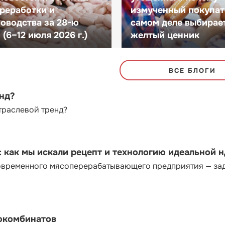
реработки и
измученный покупат
оводства за 28-ю
самом деле выбирае
(6–12 июля 2026 г.)
желтый ценник
ВСЕ БЛОГИ
енд?
траслевой тренд?
как мы искали рецепт и технологию идеальной 
современного мясоперерабатывающего предприятия — за
сокомбинатов