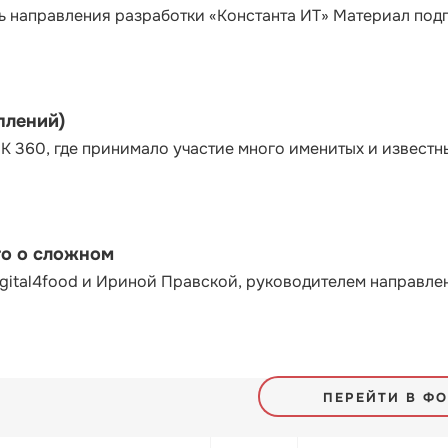
ь направления разработки «Константа ИТ» Материал под
плений)
К 360, где принимало участие много именитых и известн
то о сложном
gital4food и Ириной Правской, руководителем направле
ПЕРЕЙТИ В Ф