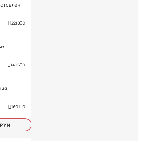
готовлен
2218
0
ых
1496
0
ния
1601
0
ОРУМ