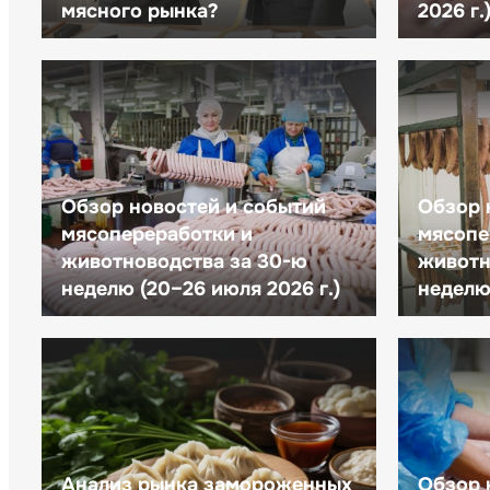
мясного рынка?
2026 г.
Обзор новостей и событий
Обзор 
мясопереработки и
мясопе
животноводства за 30-ю
животн
неделю (20–26 июля 2026 г.)
неделю 
Анализ рынка замороженных
Обзор 