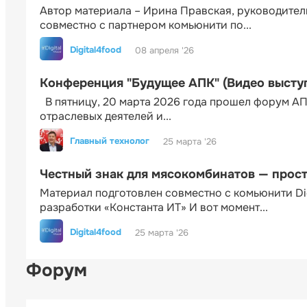
Автор материала – Ирина Правская, руководител
совместно с партнером комьюнити по...
Digital4food
08 апреля '26
Конференция "Будущее АПК" (Видео высту
В пятницу, 20 марта 2026 года прошел форум АП
отраслевых деятелей и...
Главный технолог
25 марта '26
Честный знак для мясокомбинатов — прос
Материал подготовлен совместно с комьюнити Di
разработки «Константа ИТ» И вот момент...
Digital4food
25 марта '26
Форум