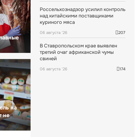
Россельхознадзор усилил контроль
над китайскими поставщиками
куриного мяса
06 августа '26
207
главные
В Ставропольском крае выявлен
третий очаг африканской чумы
свиней
06 августа '26
174
ель на
т не