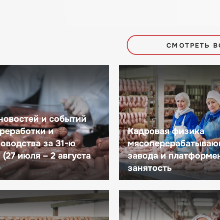
СМОТРЕТЬ В
новостей и событий
реработки и
Кадровая физика
оводства за 31-ю
мясоперерабатываю
(27 июля – 2 августа
завода и платформе
)
занятость