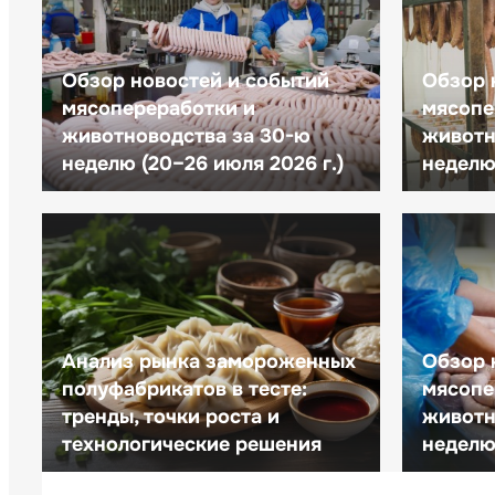
Обзор новостей и событий
Обзор 
мясопереработки и
мясопе
животноводства за 30-ю
животн
неделю (20–26 июля 2026 г.)
неделю 
Анализ рынка замороженных
Обзор 
полуфабрикатов в тесте:
мясопе
тренды, точки роста и
животн
технологические решения
неделю 