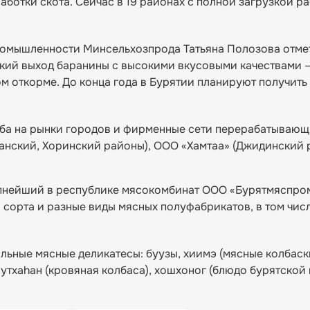
ботки скота. Сейчас в 19 районах с полной загрузкой р
омышленности Минсельхозпрода Татьяна Полозова отмет
кий выход баранины с высокими вкусовыми качествами —
 откорме. До конца года в Бурятии планируют получить 
уба на рынки городов и фирменные сети перерабатывающ
анский, Хоринский районы), ООО «Хамтаа» (Джидинский 
упнейший в республике мясокомбинат ООО «Бурятмяспром
 сорта и разные виды мясных полуфабрикатов, в том чис
ьные мясные деликатесы: буузы, хиимэ (мясные колбаски
шутхаhан (кровяная колбаса), хошхоног (блюдо бурятской 