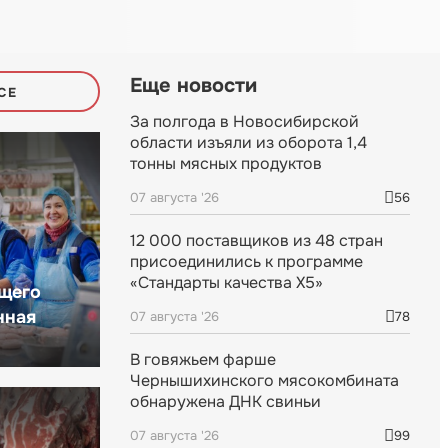
Еще новости
СЕ
За полгода в Новосибирской
области изъяли из оборота 1,4
тонны мясных продуктов
07 августа '26
56
12 000 поставщиков из 48 стран
присоединились к программе
«Стандарты качества X5»
щего
нная
07 августа '26
78
В говяжьем фарше
Чернышихинского мясокомбината
обнаружена ДНК свиньи
07 августа '26
99