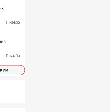
ых
1498
0
ния
1607
0
ОРУМ