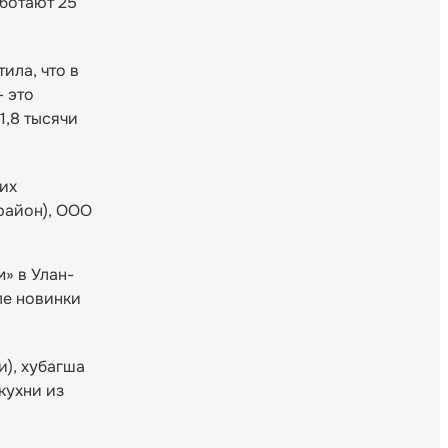
аботают 25
ила, что в
 это
1,8 тысячи
их
район), ООО
» в Улан-
ле новинки
), хубагша
кухни из