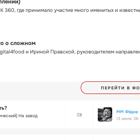
плений)
К 360, где принимало участие много именитых и известн
то о сложном
gital4food и Ириной Правской, руководителем направле
ПЕРЕЙТИ В Ф
ть?
ММ Фёдор
3
ический) На завод
13 июля '26