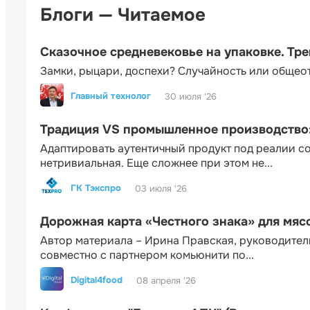
Блоги — Читаемое
Сказочное средневековье на упаковке. Тр
Замки, рыцари, доспехи? Случайность или общео
Главный технолог
30 июля '26
Традиция VS промышленное производство: 
Адаптировать аутентичный продукт под реалии 
нетривиальная. Еще сложнее при этом не...
ГК Тэкспро
03 июля '26
Дорожная карта «Честного знака» для мя
Автор материала – Ирина Правская, руководител
совместно с партнером комьюнити по...
Digital4food
08 апреля '26