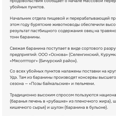
продовольствия сообщает о начале массовой перера
убойных пунктов.
Начальник отдела пищевой и перерабатывающей пр
этом году бурятские животноводы обеспечили высо
результат пастбищного содержания овец на травяном
тонн баранины.
Свежая баранина поступает в виде сортового разр
предприятий: ООО «Основа» (Селенгинский, Курумк
«Мясоптторг» (Бичурский район).
Со всех убойных пунктов налажены поставки на кр
Удэ. Там из баранины производят консервы высшего
сезона — «Позы байкальские» и пельмени.
Традиционно высоким спросом пользуются национал
(баранья печень в «рубашке» из пленочного жира), 
кишечного сырья) и шулэн (баранина в бульоне).