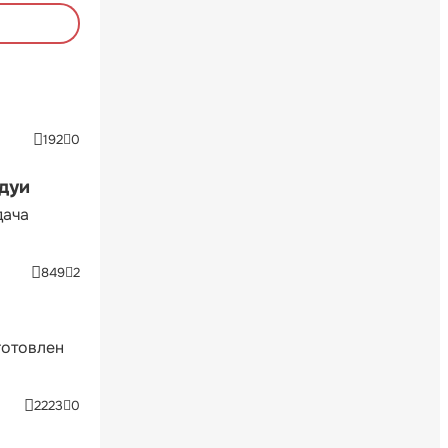
192
0
ндуи
дача
849
2
готовлен
2223
0