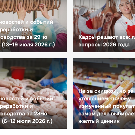
новостей и событий
реработки и
оводства за 29-ю
Кадры решают все: 
(13–19 июля 2026 г.)
вопросы 2026 года
Не за скидкой, но за
новостей и событий
утешением: почему
реработки и
измученный покупат
оводства за 28-ю
самом деле выбирае
(6–12 июля 2026 г.)
желтый ценник